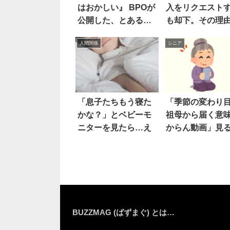
はおかしい』 BPOが
入をリクエスト
公開した、とある視
も却下。その理
聴者の「ド正論」が
が…なぜ！？
人間関係
シニア
話題に！
「息子たちもう寝た
「季節の変わり
かな？」とベビーモ
祖母から届く意
ニターを見たら…え
からん動画」見
と…え
BUZZMAG (ばずまぐ) とは…