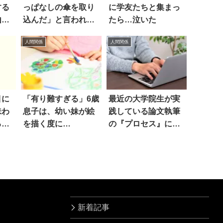
する
っぱなしの傘を取り
に学友たちと集まっ
由
込んだ」と言われた
たら…泣いた
妻は…
人間関係
人間関係
目に
「有り難すぎる」6歳
最近の大学院生が実
味わ
息子は、幼い妹が絵
践している論文執筆
る
を描く度に…
の『プロセス』に驚
いた
新着記事