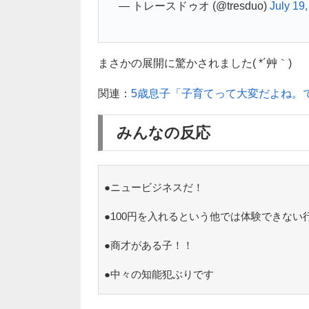
— トレースドゥオ (@tresduo)
July 19
まさかの展開に驚かされました( *´艸｀)
関連：
5歳息子「子育てって大変だよね。
みんなの反応
●ニュービジネスだ！
●100円を入れるという他では体験できない
●商才がある子！！
●中々の知能犯ぶりです