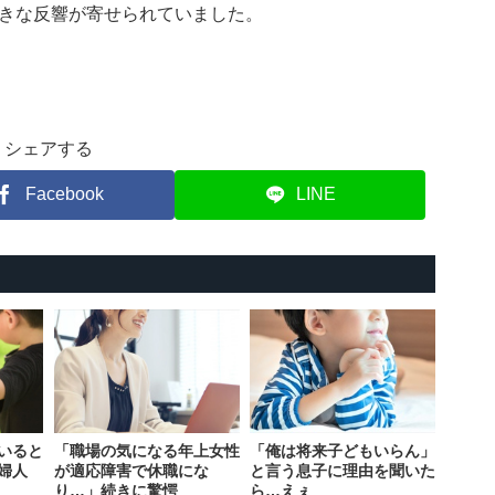
きな反響が寄せられていました。
シェアする
Facebook
LINE
いると
「職場の気になる年上女性
「俺は将来子どもいらん」
婦人
が適応障害で休職にな
と言う息子に理由を聞いた
り…」続きに驚愕
ら…えぇ