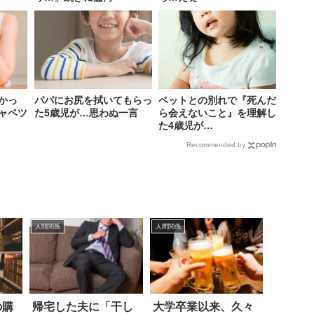
かっ
パパにお尻を拭いてもらっ
ペットとの別れで『死んだ
ャベツ
た5歳児が…思わぬ一言
ら会えないこと』を理解し
た4歳児が…
Recommended by
人間関係
人間関係
の購
帰宅した夫に「干し
大学卒業以来、久々