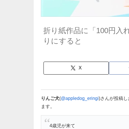
折り紙作品に「100円入
りにすると
X
りんご犬
(
@appledog_eringi
)さんが投稿
ます。
4歳児が来て