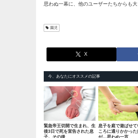
思わぬ一幕に、他のユーザーたちからも大
園児
X
今、あなたにオススメの記事
緊急帝王切開で生まれ、生
息子を庭で遊ばせて
後3日で死を宣告された息
ころに通りかかった
子。その後
が…思わぬ一言