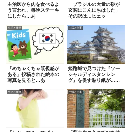
主治医から肉を食べるよ
「ブラジルの大量の砂が
う言われ、毎晩ステーキ
玄関にこんにちはした」
にしたら…あ
その訳は…ヒェッ
生活と仕事
生活と仕事
「めちゃくちゃ既視感が
姫路城で見つけた『ソー
ある」投稿された絵本の
シャルディスタンシン
写真を見ると…あ
グ』を促す貼り紙が…最
高！
生活と仕事
生活と仕事