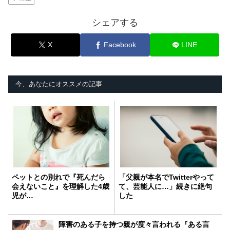
シェアする
X
Facebook
LINE
今、あなたにオススメの記事
ペットとの別れで『死んだら
「父親が本名でTwitterやって
会えないこと』を理解した4歳
て、芸能人に…」続きに絶句
児が…
した
障害のある子を持つ親が度々言われる『ある言