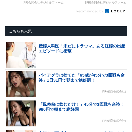
[PR]合同会社デジタルファーム
[PR]合同会社デジタルファーム
Recommended by
こちらも人気
産婦人科医「未だにトラウマ」ある妊婦の出産
エピソードに衝撃
バイアグラは捨てた「65歳が45分で3回戦も余
裕」1日31円で朝まで絶好調！
PR(健商株式会社)
「風俗前に飲むだけ！」45分で3回戦も余裕！
980円で朝まで絶好調
PR(健商株式会社)