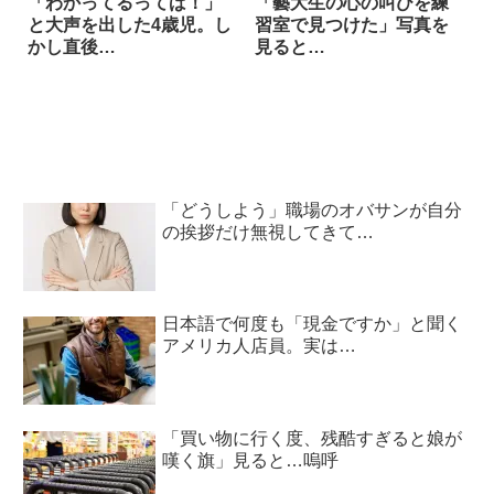
「わかってるってば！」
「藝大生の心の叫びを練
と大声を出した4歳児。し
習室で見つけた」写真を
かし直後…
見ると…
「どうしよう」職場のオバサンが自分
の挨拶だけ無視してきて…
日本語で何度も「現金ですか」と聞く
アメリカ人店員。実は…
「買い物に行く度、残酷すぎると娘が
嘆く旗」見ると…嗚呼