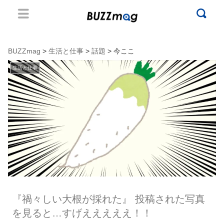
BUZZmag
>
生活と仕事
>
話題
> 今ここ
生活と仕事
『禍々しい大根が採れた』 投稿された写真
を見ると…すげえええええ！！