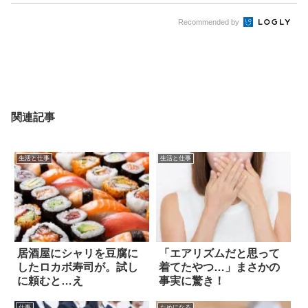
Recommended by
関連記事
生活と仕事
生活と仕事
居酒屋にシャリを豆腐に
「エアリズムだと思って
したロカボ寿司が。試し
着てたやつ…」まさかの
に頼むと…え
事実に驚き！
仕事
ためになる