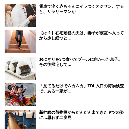
電車で泣く赤ちゃんにイラつくオジサン。する
と、サラリーマンが
【は？】在宅勤務の夫は、妻子が寝室へ入って
から少し経つと…
おにぎりを3つ食べてプールに向かった息子。
その後帰宅して…
「見てるだけでムカムカ」TDL入口の荷物検査
で、ある一家が…
新幹線の荷物棚からだんだん出てきたヤツの姿
に…思わず二度見