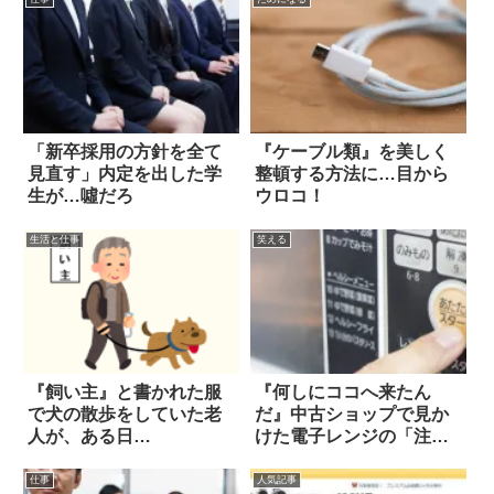
「新卒採用の方針を全て
『ケーブル類』を美しく
見直す」内定を出した学
整頓する方法に…目から
生が…噓だろ
ウロコ！
生活と仕事
笑える
『飼い主』と書かれた服
『何しにココへ来たん
で犬の散歩をしていた老
だ』中古ショップで見か
人が、ある日…
けた電子レンジの「注意
書き」を読むと？
仕事
人気記事