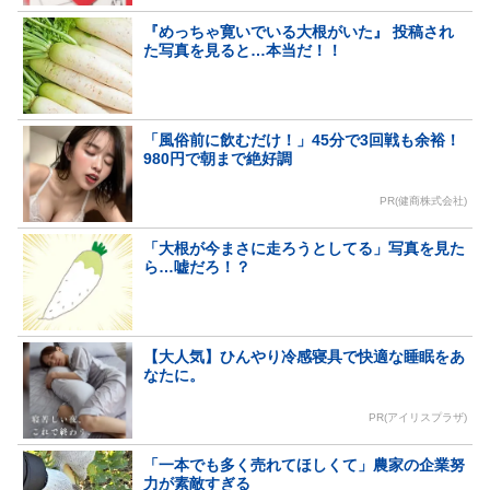
『めっちゃ寛いでいる大根がいた』 投稿され
た写真を見ると…本当だ！！
「風俗前に飲むだけ！」45分で3回戦も余裕！
980円で朝まで絶好調
PR(健商株式会社)
「大根が今まさに走ろうとしてる」写真を見た
ら…嘘だろ！？
【大人気】ひんやり冷感寝具で快適な睡眠をあ
なたに。
PR(アイリスプラザ)
「一本でも多く売れてほしくて」農家の企業努
力が素敵すぎる