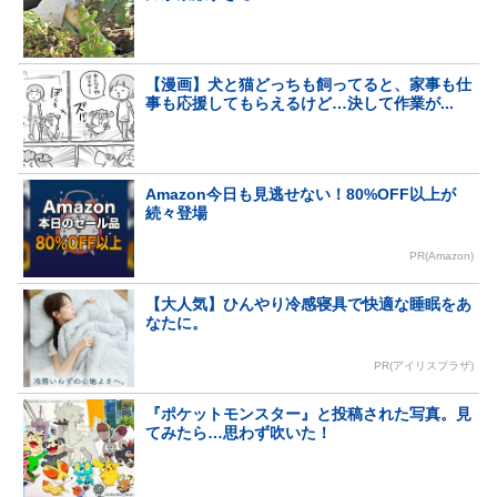
【漫画】犬と猫どっちも飼ってると、家事も仕
事も応援してもらえるけど…決して作業が...
Amazon今日も見逃せない！80%OFF以上が
続々登場
PR(Amazon)
【大人気】ひんやり冷感寝具で快適な睡眠をあ
なたに。
PR(アイリスプラザ)
『ポケットモンスター』と投稿された写真。見
てみたら…思わず吹いた！