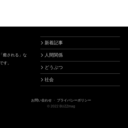
もらったら…
一言
新着記事
」「癒される」な
人間関係
です。
どうぶつ
社会
お問い合わせ
・
プライバシーポリシー
©
2022
BUZZmag