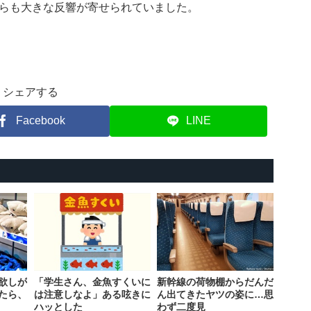
らも大きな反響が寄せられていました。
シェアする
Facebook
LINE
欲しが
「学生さん、金魚すくいに
新幹線の荷物棚からだんだ
たら、
は注意しなよ」ある呟きに
ん出てきたヤツの姿に…思
ハッとした
わず二度見