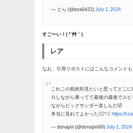
— とら (@tora0422)
July 1, 2024
すごーい！( *´艸｀)
レア
なお、引用リポストにはこんなコメントも
これこの前絶対見たいと思ってどこに
ロしながら乗ってて最後の最後でスピ
ながらビックサンダー楽しんだ🤣
本当に見れてよかった❁⃘*.ﾟ
https://t
— donapiii (@donapiii89)
July 1, 2024