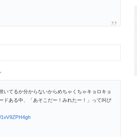
。
咲いてるか分からないからめちゃくちゃキョロキョ
ードある中、「あそこだー！みれたー！」って叫び
.co/1vV9ZPH4gh