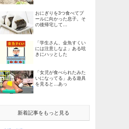
おにぎりを3つ食べてプ
ールに向かった息子。そ
の後帰宅して…
「学生さん、金魚すくい
には注意しなよ」ある呟
きにハッとした
「女児が食べられたみた
いになってる」ある遊具
を見ると…あっ
新着記事をもっと見る