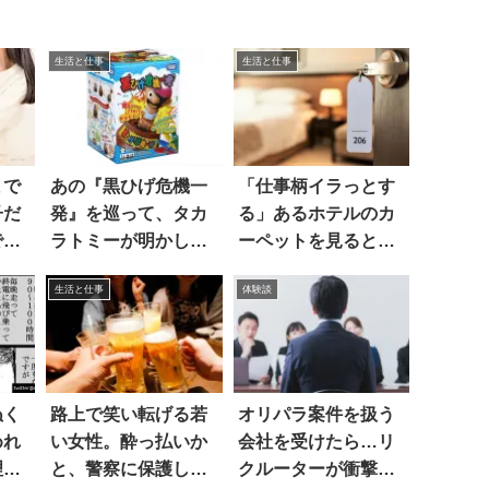
生活と仕事
生活と仕事
まで
あの『黒ひげ危機一
「仕事柄イラっとす
子だ
発』を巡って、タカ
る」あるホテルのカ
でい
ラトミーが明かした
ーペットを見ると…
衝撃の事実とは？
生活と仕事
体験談
ぬく
路上で笑い転げる若
オリパラ案件を扱う
めれ
い女性。酔っ払いか
会社を受けたら…リ
理由
と、警察に保護して
クルーターが衝撃の