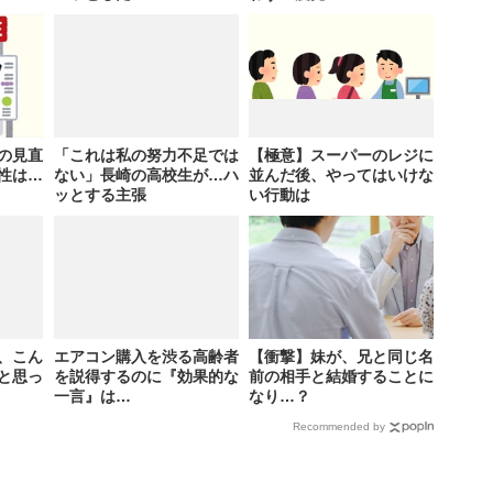
の見直
「これは私の努力不足では
【極意】スーパーのレジに
性は…
ない」長崎の高校生が…ハ
並んだ後、やってはいけな
ッとする主張
い行動は
、こん
エアコン購入を渋る高齢者
【衝撃】妹が、兄と同じ名
と思っ
を説得するのに『効果的な
前の相手と結婚することに
一言』は…
なり…？
Recommended by