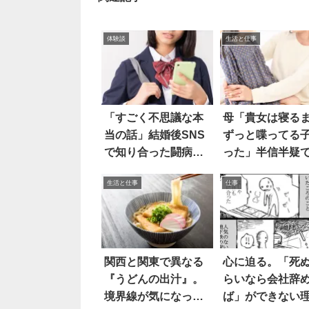
体験談
生活と仕事
「すごく不思議な本
母「貴女は寝る
当の話」結婚後SNS
ずっと喋ってる
で知り合った闘病中
った」半信半疑
のJKが
たら
生活と仕事
仕事
関西と関東で異なる
心に迫る。「死
『うどんの出汁』。
らいなら会社辞
境界線が気になった
ば」ができない