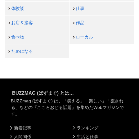
体験談
仕事
お店＆接客
作品
食べ物
ローカル
ためになる
BUZZMAG (ばずまぐ) とは…
BUZZmag (ばずまぐ) は、「笑える」「楽しい」「癒され
る」などの『こころおどる話題』を集めたWebマガジンで
す。
新着記事
ランキング
人間関係
生活と仕事