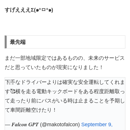
すげえええΣ(๑°ㅁ°๑)
最先端
まだ一部地域限定ではあるものの、未来のサービス
だと思っていたものが現実になりました！
下手なドライバーよりは確実な安全運転してくれま
す🥰横を走る電動キックボードをある程度距離取っ
て走ったり前にバスがいる時は止まることを予期し
て車間距離空けたり！
— 𝑭𝒂𝒍𝒄𝒐𝒏 𝑮𝑷𝑻 (@makotofalcon)
September 9,