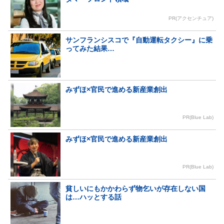
PR(アクセンチュア)
サンフランシスコで『自動運転タクシー』に乗
ってみた結果…
みずほ×官民で進める新産業創出
PR(Blue Lab)
みずほ×官民で進める新産業創出
PR(Blue Lab)
貧しいにもかかわらず物乞いが存在しない国
は…ハッとする話