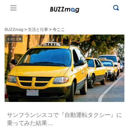
BUZZmag
>
生活と仕事
> 今ここ
生活と仕事
サンフランシスコで『自動運転タクシー』に
乗ってみた結果…