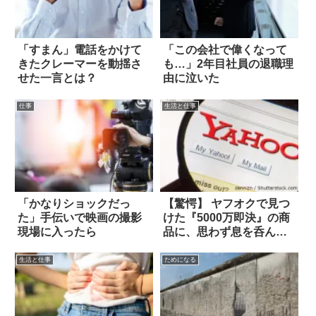
「すまん」電話をかけて
「この会社で偉くなって
きたクレーマーを動揺さ
も…」2年目社員の退職理
せた一言とは？
由に泣いた
仕事
生活と仕事
「かなりショックだっ
【驚愕】 ヤフオクで見つ
た」手伝いで映画の撮影
けた『5000万即決』の商
現場に入ったら
品に、思わず息を呑ん
だ…！！
生活と仕事
ためになる