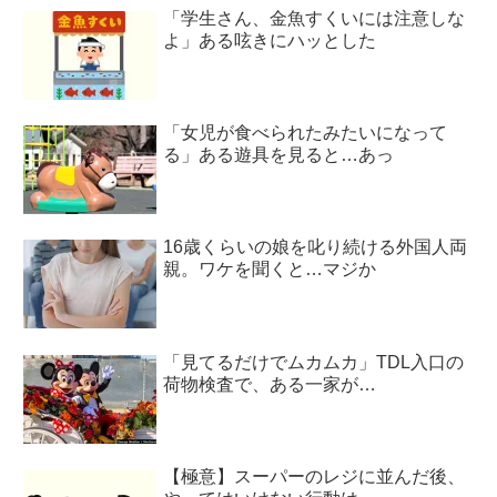
「学生さん、金魚すくいには注意しな
よ」ある呟きにハッとした
「女児が食べられたみたいになって
る」ある遊具を見ると…あっ
16歳くらいの娘を叱り続ける外国人両
親。ワケを聞くと…マジか
「見てるだけでムカムカ」TDL入口の
荷物検査で、ある一家が…
【極意】スーパーのレジに並んだ後、