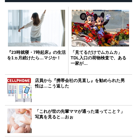
『23時就寝・7時起床』の生活
「見てるだけでムカムカ」
を1ヵ月続けたら…マジか！
TDL入口の荷物検査で、ある
一家が…
店員から『携帯会社の見直し』を勧められた男
性は…こう返した
「これが世の先輩ママが通った道ってこと？」
写真を見ると…おぉ