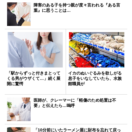
障害のある子を持つ親が度々言われる『ある言
葉』に思うことは…
「駅からずっと付きまとって
イカのぬいぐるみを欲しがる
くる男がウザくて…」続く展
息子をいなしていたら、水族
開に驚愕
館職員が
医師が、クレーマーに「軽傷のため処置は不
要」と伝えたら…嗚呼
「10分前にいたラーメン屋に財布を忘れて戻っ