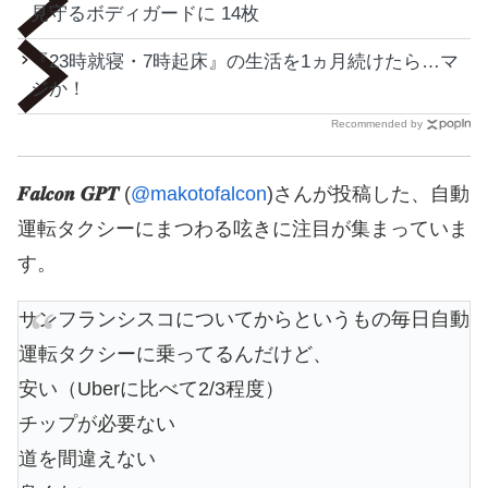
見守るボディガードに 14枚
『23時就寝・7時起床』の生活を1ヵ月続けたら…マ
ジか！
Recommended by
𝑭𝒂𝒍𝒄𝒐𝒏 𝑮𝑷𝑻
(
@makotofalcon
)さんが投稿した、自動
運転タクシーにまつわる呟きに注目が集まっていま
す。
サンフランシスコについてからというもの毎日自動
運転タクシーに乗ってるんだけど、
安い（Uberに比べて2/3程度）
チップが必要ない
道を間違えない