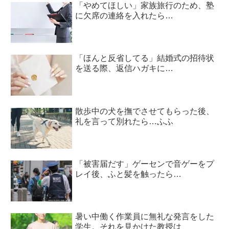
「やめてほしい」家族旅行のため、塾
に欠席の連絡を入れたら…
「ほんと反省してる」結婚式の招待状
を送る際、返信ハガキに…
散歩中の犬を撫でさせてもらった後、
礼を言って別れたら…ふふ
「被害届だす」ゲーセンで音ゲーをプ
レイ後、ふと髪を触ったら…
暑い中働く作業員に無礼な発言をした
学生。それを見かけた教授は