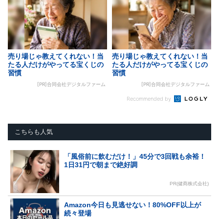
売り場じゃ教えてくれない！当
売り場じゃ教えてくれない！当
たる人だけがやってる宝くじの
たる人だけがやってる宝くじの
習慣
習慣
[PR]合同会社デジタルファーム
[PR]合同会社デジタルファーム
Recommended by
こちらも人気
「風俗前に飲むだけ！」45分で3回戦も余裕！
1日31円で朝まで絶好調
PR(健商株式会社)
Amazon今日も見逃せない！80%OFF以上が
続々登場