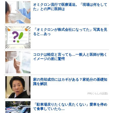
オミクロン流行で医療逼迫。「現場は何をして
た」との声に医師は
「オミクロンが株式会社になってた」写真を見
ると…あっ
コロナは軽症と言っても…一般人と医師が抱く
イメージの差に驚愕
家の売却成功にはカギがある？家処分の基礎知
識を解説
PR(くらしの話題)
「駐車場戻りたくない見たくない」愛車を停め
て食事していたら…