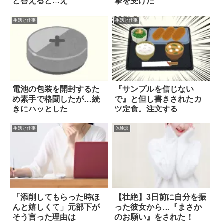
と答えると…え
撃を受けた
生活と仕事
生活と仕事
電池の包装を開封するた
『サンプルを信じない
め素手で格闘したが…続
で』と但し書きされたカ
きにハッとした
ツ定食。注文する
と…！？
生活と仕事
体験談
「添削してもらった時ほ
【壮絶】3日前に自分を振
んと嬉しくて」元部下が
った彼女から…『まさか
そう言った理由は
のお願い』をされた！