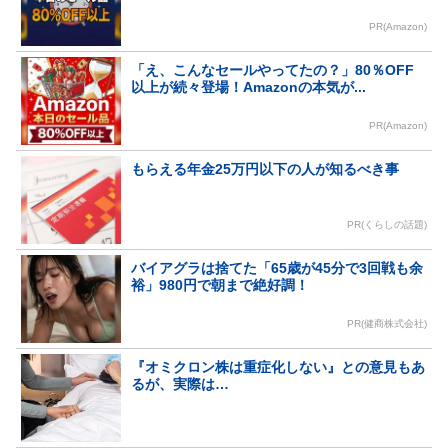
PR(Amazon)
「え、こんなセールやってたの？」80％OFF
以上が続々登場！Amazonの本気が...
PR(Amazon)
もらえる年金25万円以下の人が知るべき事
PR(くらしの話題)
バイアグラは捨てた「65歳が45分で3回戦も余
裕」980円で朝まで絶好調！
PR(健商株式会社)
『オミクロン株は重症化しない』との意見もあ
るが、実際は…