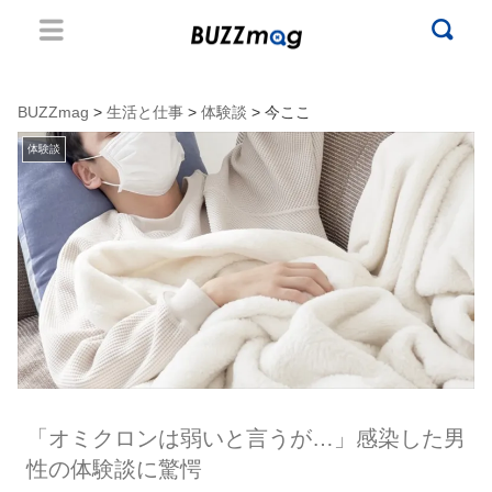
BUZZmag
>
生活と仕事
>
体験談
> 今ここ
体験談
「オミクロンは弱いと言うが…」感染した男
性の体験談に驚愕