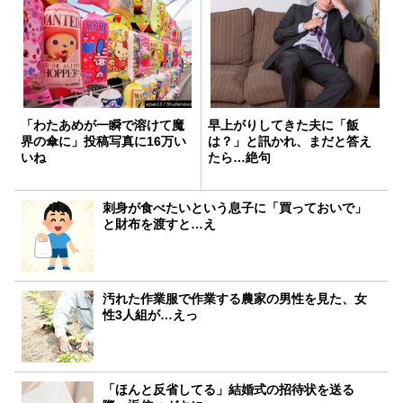
「わたあめが一瞬で溶けて魔
早上がりしてきた夫に「飯
界の傘に」投稿写真に16万い
は？」と訊かれ、まだと答え
いね
たら…絶句
刺身が食べたいという息子に「買っておいで」
と財布を渡すと…え
汚れた作業服で作業する農家の男性を見た、女
性3人組が…えっ
「ほんと反省してる」結婚式の招待状を送る