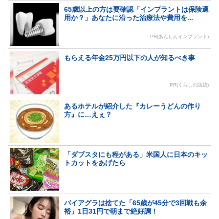
65歳以上の方は要確認「インプラントは保険適
用か？」あなたに沿った治療法や費用を...
PR(あんしんインプラント)
もらえる年金25万円以下の人が知るべき事
PR(くらしの話題)
あるホテルが紹介した『カレーうどんの作り
方』に…えぇ？
「ダブスタにも程がある」米国人に日本のキッ
トカットをあげたら
バイアグラは捨てた「65歳が45分で3回戦も余
裕」1日31円で朝まで絶好調！