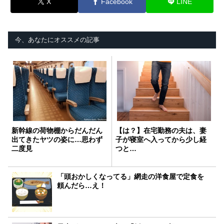
X
Facebook
LINE
今、あなたにオススメの記事
新幹線の荷物棚からだんだん
【は？】在宅勤務の夫は、妻
出てきたヤツの姿に…思わず
子が寝室へ入ってから少し経
二度見
つと…
「頭おかしくなってる」網走の洋食屋で定食を
頼んだら…え！