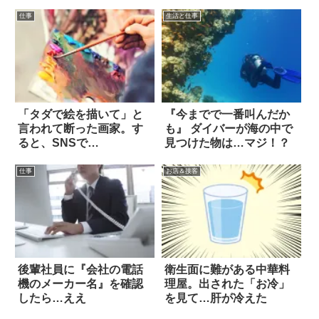
仕事
生活と仕事
「タダで絵を描いて」と
『今までで一番叫んだか
言われて断った画家。す
も』 ダイバーが海の中で
ると、SNSで…
見つけた物は…マジ！？
仕事
お店＆接客
後輩社員に『会社の電話
衛生面に難がある中華料
機のメーカー名』を確認
理屋。出された「お冷」
したら…ええ
を見て…肝が冷えた