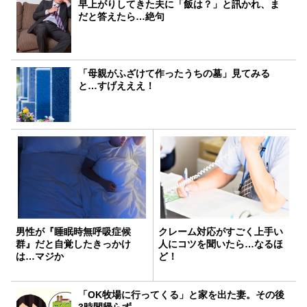
早上がりしてきた夫に「飯は？」と訊かれ、ま
だと答えたら…絶句
「母親がふざけて作ったうちの墓」見てみる
と…すげえええ！
男性が『睡眠時無呼吸症候
クレーム対応がすごく上手い
群』だと自覚したきっかけ
人にコツを聞いたら…なるほ
は…マジか
ど！
「OK牧場に行ってくる」と家を出た妻。その後
3時間帰らず…