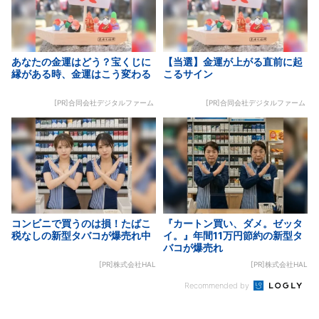
あなたの金運はどう？宝くじに
【当選】金運が上がる直前に起
縁がある時、金運はこう変わる
こるサイン
[PR]合同会社デジタルファーム
[PR]合同会社デジタルファーム
コンビニで買うのは損！たばこ
『カートン買い、ダメ。ゼッタ
税なしの新型タバコが爆売れ中
イ。』年間11万円節約の新型タ
バコが爆売れ
[PR]株式会社HAL
[PR]株式会社HAL
Recommended by