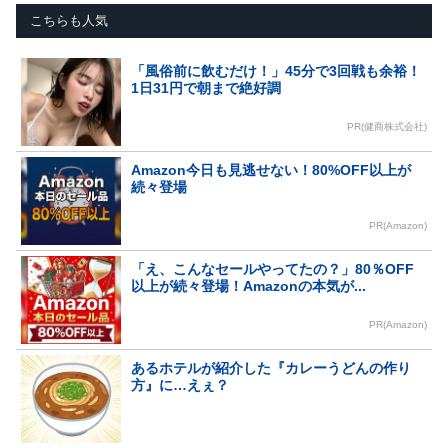
こちらも人気
「風俗前に飲むだけ！」45分で3回戦も余裕！
1日31円で朝まで絶好調
PR(健商株式会社)
Amazon今日も見逃せない！80%OFF以上が
続々登場
PR(Amazon)
「え、こんなセールやってたの？」80％OFF
以上が続々登場！Amazonの本気が...
PR(Amazon)
あるホテルが紹介した『カレーうどんの作り
方』に…えぇ？