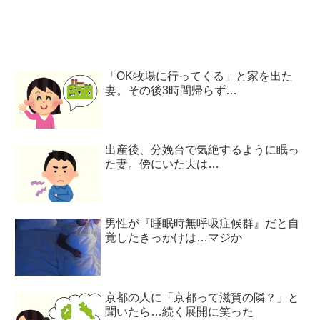
「OK牧場に行ってくる」と家を出た
妻。その後3時間帰らず…
出産後、分娩台で気絶するように眠っ
た妻。傍にいた夫は…
男性が『睡眠時無呼吸症候群』だと自
覚したきっかけは…マジか
京都の人に「京都って滋賀の隣？」と
聞いたら…続く展開に笑った