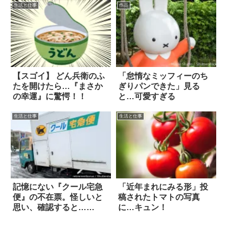
生活と仕事
作品
【スゴイ】 どん兵衛のふ
「怠惰なミッフィーのち
たを開けたら…『まさか
ぎりパンできた」見る
の幸運』に驚愕！！
と…可愛すぎる
生活と仕事
生活と仕事
記憶にない『クール宅急
「近年まれにみる形」投
便』の不在票。怪しいと
稿されたトマトの写真
思い、確認すると…
に…キュン！
え！？