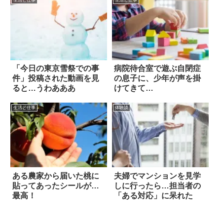
生活と仕事
生活と仕事
「今日の東京雪祭での事
病院待合室で遊ぶ自閉症
件」投稿された動画を見
の息子に、少年が声を掛
ると…うわあああ
けてきて…
生活と仕事
体験談
ある農家から届いた桃に
夫婦でマンションを見学
貼ってあったシールが…
しに行ったら…担当者の
最高！
「ある対応」に呆れた