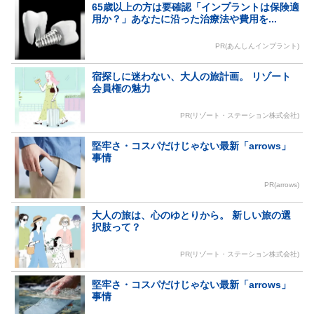
65歳以上の方は要確認「インプラントは保険適
用か？」あなたに沿った治療法や費用を...
PR(あんしんインプラント)
宿探しに迷わない、大人の旅計画。 リゾート
会員権の魅力
PR(リゾート・ステーション株式会社)
堅牢さ・コスパだけじゃない最新「arrows」
事情
PR(arrows)
大人の旅は、心のゆとりから。 新しい旅の選
択肢って？
PR(リゾート・ステーション株式会社)
堅牢さ・コスパだけじゃない最新「arrows」
事情