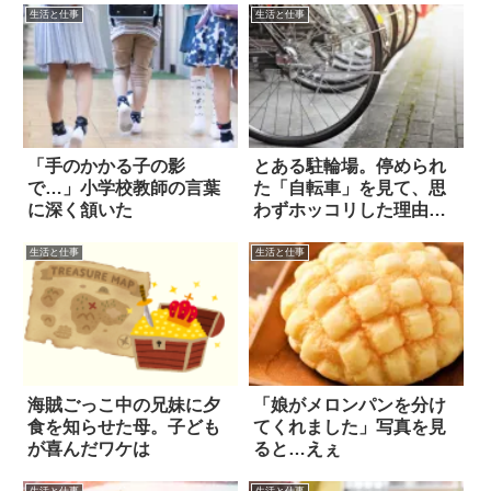
生活と仕事
生活と仕事
「手のかかる子の影
とある駐輪場。停められ
で…」小学校教師の言葉
た「自転車」を見て、思
に深く頷いた
わずホッコリした理由
は？
生活と仕事
生活と仕事
海賊ごっこ中の兄妹に夕
「娘がメロンパンを分け
食を知らせた母。子ども
てくれました」写真を見
が喜んだワケは
ると…えぇ