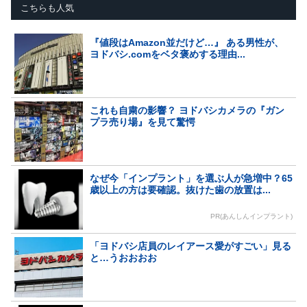
こちらも人気
『値段はAmazon並だけど…』 ある男性が、
ヨドバシ.comをベタ褒めする理由...
これも自粛の影響？ ヨドバシカメラの『ガン
プラ売り場』を見て驚愕
なぜ今「インプラント」を選ぶ人が急増中？65
歳以上の方は要確認。抜けた歯の放置は...
PR(あんしんインプラント)
「ヨドバシ店員のレイアース愛がすごい」見る
と…うおおおお