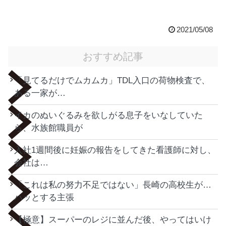
2021/05/08
おすすめ記事
「見てるだけでムカムカ」TDL入口の荷物検査で、
ある一家が…
イカのぬいぐるみを欲しがる息子をいなしていた
ら、水族館職員が
入社1週間後に妊娠の報告をしてきた看護師に対し、
会社は…
「これは私の努力不足ではない」長崎の高校生が…
ハッとする主張
【極意】スーパーのレジに並んだ後、やってはいけ