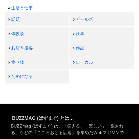
生活と仕事
話題
ガールズ
体験談
仕事
お店＆接客
作品
食べ物
ローカル
ためになる
BUZZMAG (ばずまぐ) とは…
BUZZmag (ばずまぐ) は、「笑える」「楽しい」「癒され
る」などの『こころおどる話題』を集めたWebマガジンで
す。