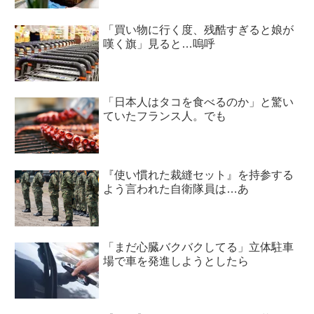
「買い物に行く度、残酷すぎると娘が
嘆く旗」見ると…嗚呼
「日本人はタコを食べるのか」と驚い
ていたフランス人。でも
『使い慣れた裁縫セット』を持参する
よう言われた自衛隊員は…あ
「まだ心臓バクバクしてる」立体駐車
場で車を発進しようとしたら