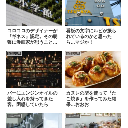
コロコロのデザイナーが
看板の文字にルビが振ら
『ギネス』認定。その朗
れているのかと思った
報に漫画家が思うこと
ら…マジか！
は…
生活と仕事
生活と仕事
バーにエンジンオイルの
カヌレの型を使って『た
差し入れを持ってきた
こ焼き』を作ってみた結
客。困惑していたら
果…おおお
生活と仕事
生活と仕事