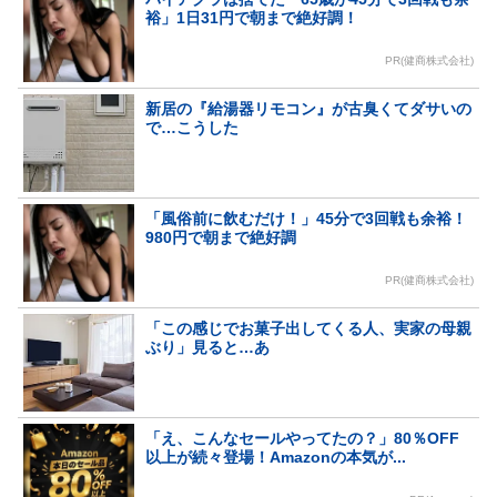
裕」1日31円で朝まで絶好調！
PR(健商株式会社)
新居の『給湯器リモコン』が古臭くてダサいの
で…こうした
「風俗前に飲むだけ！」45分で3回戦も余裕！
980円で朝まで絶好調
PR(健商株式会社)
「この感じでお菓子出してくる人、実家の母親
ぶり」見ると…あ
「え、こんなセールやってたの？」80％OFF
以上が続々登場！Amazonの本気が...