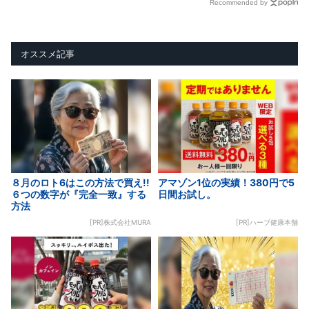
Recommended by
オススメ記事
８月のロト6はこの方法で買え!!
アマゾン1位の実績！380円で5
６つの数字が『完全一致』する
日間お試し。
方法
[PR]株式会社MURA
[PR]ハーブ健康本舗