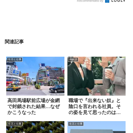
Recommended by
関連記事
生活と仕事
体験談
高田馬場駅前広場が金網
職場で『出来ない奴』と
で封鎖された結果…なぜ
陰口を言われる社員。そ
かこうなった
の姿を見て思ったのは…
生活と仕事
生活と仕事