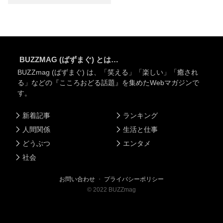
BUZZMAG (ばずまぐ) とは…
BUZZmag (ばずまぐ) は、「笑える」「楽しい」「癒され
る」などの『こころおどる話題』を集めたWebマガジンで
す。
新着記事
ランキング
人間関係
生活と仕事
どうぶつ
エンタメ
社会
お問い合わせ
・
プライバシーポリシー
©
2022
BUZZmag