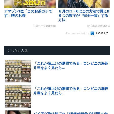
アマゾン1位「このお茶ガチで
８月のロト6はこの方法で買え!!
す」噂のお茶
６つの数字が『完全一致』する
方法
[PR]ハーブ健康本舗
[PR]株式会社MURA
Recommended by
こちらも人気
「これが値上げの瞬間である」コンビニの海苔
弁当をよく見たら…
「これが値上げの瞬間である」コンビニの海苔
弁当をよく見たら…
バイアグラは捨てた「65歳が45分で3回戦も余