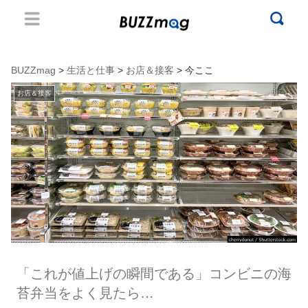
BUZZmag
>
生活と仕事
>
お店＆接客
> 今ここ
お店＆接客
「これが値上げの瞬間である」コンビニの海
苔弁当をよく見たら…