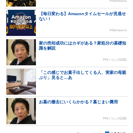
PR(Amazon)
【毎日変わる】Amazonタイムセールが見逃せ
ない！
PR(Amazon)
家の売却成功にはカギがある？家処分の基礎知
識を解説
PR(くらしの話題)
「この感じでお菓子出してくる人、実家の母親
ぶり」見ると…あ
お墓の撤去にいくらかかる？墓じまい費用
PR(くらしの話題)