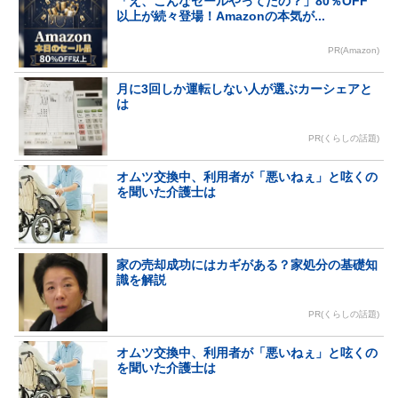
「え、こんなセールやってたの？」80％OFF
以上が続々登場！Amazonの本気が...
PR(Amazon)
月に3回しか運転しない人が選ぶカーシェアと
は
PR(くらしの話題)
オムツ交換中、利用者が「悪いねぇ」と呟くの
を聞いた介護士は
家の売却成功にはカギがある？家処分の基礎知
識を解説
PR(くらしの話題)
オムツ交換中、利用者が「悪いねぇ」と呟くの
を聞いた介護士は