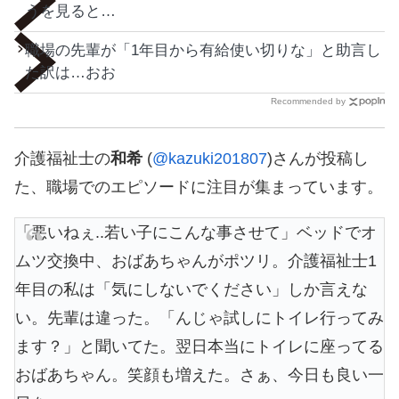
うを見ると…
職場の先輩が「1年目から有給使い切りな」と助言し
た訳は…おお
Recommended by
介護福祉士の
和希
(
@kazuki201807
)さんが投稿し
た、職場でのエピソードに注目が集まっています。
「悪いねぇ..若い子にこんな事させて」ベッドでオ
ムツ交換中、おばあちゃんがポツリ。介護福祉士1
年目の私は「気にしないでください」しか言えな
い。先輩は違った。「んじゃ試しにトイレ行ってみ
ます？」と聞いてた。翌日本当にトイレに座ってる
おばあちゃん。笑顔も増えた。さぁ、今日も良い一