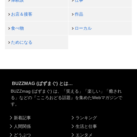
体験談
仕事
お店＆接客
作品
食べ物
ローカル
ためになる
BUZZMAG (ばずまぐ) とは…
BUZZmag (ばずまぐ) は、「笑える」「楽しい」「癒され
る」などの『こころおどる話題』を集めたWebマガジンで
す。
新着記事
ランキング
人間関係
生活と仕事
どうぶつ
エンタメ