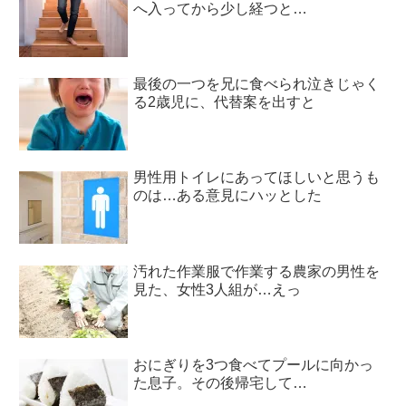
へ入ってから少し経つと…
最後の一つを兄に食べられ泣きじゃく
る2歳児に、代替案を出すと
男性用トイレにあってほしいと思うも
のは…ある意見にハッとした
汚れた作業服で作業する農家の男性を
見た、女性3人組が…えっ
おにぎりを3つ食べてプールに向かっ
た息子。その後帰宅して…