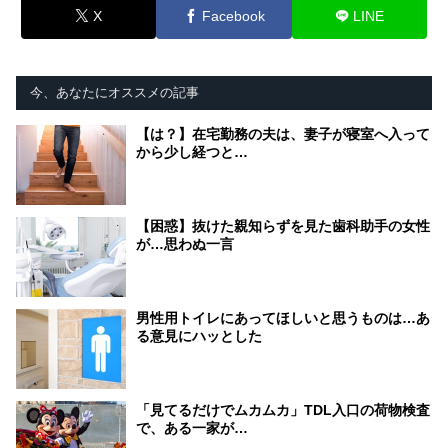
X
Facebook
LINE
今、あなたにオススメの記事
【は？】在宅勤務の夫は、妻子が寝室へ入って
から少し経つと…
【困惑】抜けた親知らずを見た歯科助手の女性
が…思わぬ一言
男性用トイレにあってほしいと思うものは…あ
る意見にハッとした
「見てるだけでムカムカ」TDL入口の荷物検査
で、ある一家が…