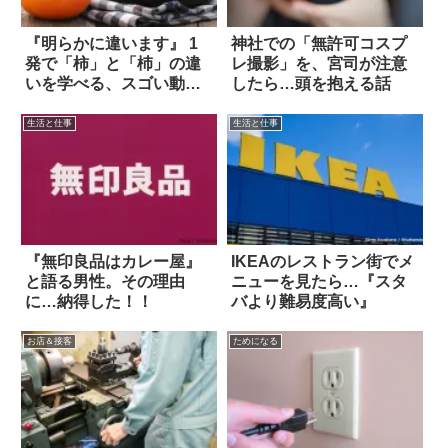
『明らかに違います』 1
神社での「無許可コスプ
発で「柿」と「杮」の違
レ撮影」を、宮司が注意
いを学べる、スゴい動画
したら…頭を抱える話
が話題に！
生活と仕事
生活と仕事
『無印良品はカレー屋』
IKEAのレストラン街でメ
と語る男性。その理由
ニューを見たら…『スタ
に…納得した！！
バより難易度高い』
お店＆接客
ためになる