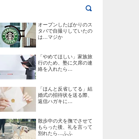
オープンしたばかりのス
タバで自撮りしていたの
は…マジか
「やめてほしい」家族旅
行のため、塾に欠席の連
絡を入れたら…
「ほんと反省してる」結
婚式の招待状を送る際、
返信ハガキに…
散歩中の犬を撫でさせて
もらった後、礼を言って
別れたら…ふふ