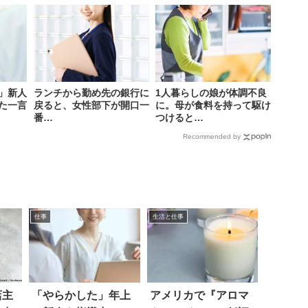
」新人
ランチから勤め先の銀行に
1人暮らしの娘が体調不良
た一言
戻ると、女性部下が開口一
に。母が食料を持って駆け
番…
つけると…
Recommended by
仕事
生活と仕事
店主
「やらかした」年上
アメリカで『アロマ