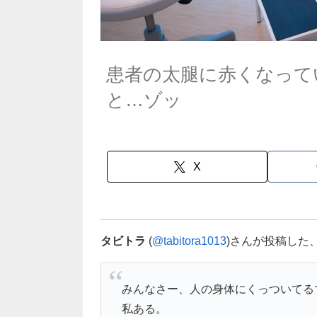
患者の太腿に赤くなって
と…ゾッ
X
タビトラ
(
@tabitora1013
)さんが投稿した
みんなさー、人の身体にくっついてる
私ある。