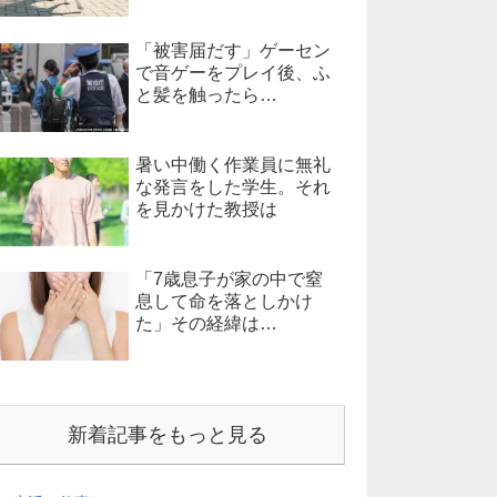
「被害届だす」ゲーセン
で音ゲーをプレイ後、ふ
と髪を触ったら…
暑い中働く作業員に無礼
な発言をした学生。それ
を見かけた教授は
「7歳息子が家の中で窒
息して命を落としかけ
た」その経緯は…
新着記事をもっと見る