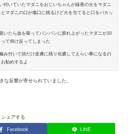
い付いていたマダニをおじいちゃんが線香の火をマダニ
るとマダニの口が傷口に残るけど火を当てると口をパカッ
覗いたら血を吸ってパンパンに膨れ上がったマダニが10
」って仰け反ってしまった
噛み付いて頭だけ皮膚に残り化膿してえらい事になるの
くお勧めするよ
きな反響が寄せられていました。
シェアする
Facebook
LINE