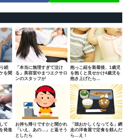
叱り続
「本当に無理すぎて泣け
抱っこ紐を装着後、1歳児
ケを聞
る」美容室やまつエクサロ
を抱くと見せかけ4歳児を
ンのスタッフが
抱き上げたら…
して
お持ち帰りですかと聞かれ
「頭おかしくなってる」網
を発進
「いえ、あの…」と返そう
走の洋食屋で定食を頼んだ
としたら
ら…え！