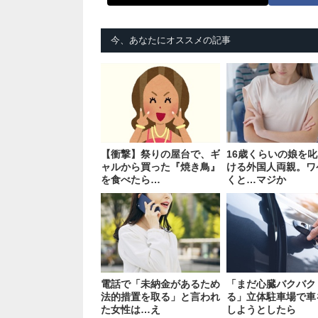
今、あなたにオススメの記事
【衝撃】祭りの屋台で、ギ
16歳くらいの娘を
ャルから買った『焼き鳥』
ける外国人両親。ワ
を食べたら…
くと…マジか
電話で「未納金があるため
「まだ心臓バクバク
法的措置を取る」と言われ
る」立体駐車場で車
た女性は…え
しようとしたら