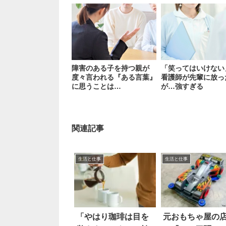
障害のある子を持つ親が
「笑ってはいけない
度々言われる『ある言葉』
看護師が先輩に放っ
に思うことは…
が…強すぎる
関連記事
生活と仕事
生活と仕事
「やはり珈琲は目を
元おもちゃ屋の