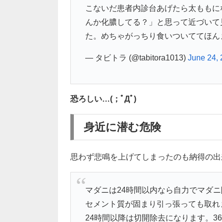
こないだ患者内診台あげたら太ももに
んか化膿してる？」と思って近づいて
た。めちゃがっちり食いついててほん
— タビトラ (@tabitora1013)
June 24,
恐ろしい…(；ﾟДﾟ)
身近に潜む危険
思わず悲鳴を上げてしまったのも納得の出
マダニは24時間以内なら自力でマダニ
セメント質が固まり引っ張っても取れ
24時間以降は切開除去になります。36