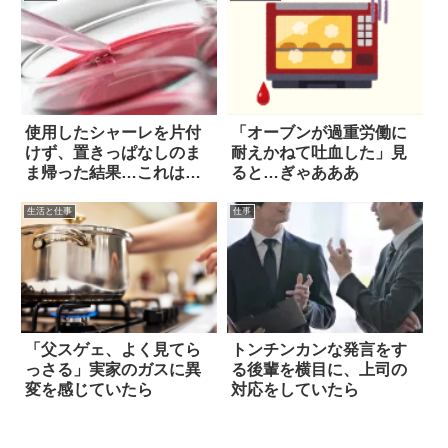
使用したシャーレを片付
「オーブンが過重労働に
けず、置きっぱなしのま
耐えかねて吐血した」見
ま帰った結果…これは恥
ると…ぎゃあああ
ずかしい(笑)
生活と仕事
仕事
「父スゲェ、よく見てら
トンチンカンな発言をす
っさる」実家のガスに異
る後輩を横目に、上司の
変を感じていたら
対応をしていたら