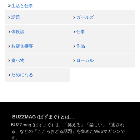
生活と仕事
話題
ガールズ
体験談
仕事
お店＆接客
作品
食べ物
ローカル
ためになる
BUZZMAG (ばずまぐ) とは…
BUZZmag (ばずまぐ) は、「笑える」「楽しい」「癒され
る」などの『こころおどる話題』を集めたWebマガジンで
す。