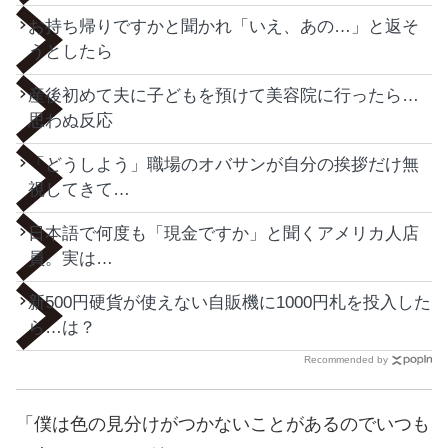
お持ち帰りですかと聞かれ「いえ、あの…」と返そ
うとしたら
産後初めて夫に子どもを預けて美容院に行ったら…
思わぬ反応
「どうしよう」職場のオバサンが自分の挨拶だけ無
視してきて…
日本語で何度も「現金ですか」と聞くアメリカ人店
員。実は…
新500円硬貨が使えない自販機に1000円札を投入した
ら…は？
Recommended by
「僕は色の見分けがつかないことがあるのでいつも