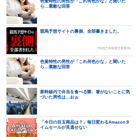
色覚特性の男性が「これ何色かな」と聞いた
ら…素敵な回答
競馬予想サイトの裏側、全部書きました。
PR(他力本願運営事務局)
色覚特性の男性が「これ何色かな」と聞いた
ら…素敵な回答
新幹線内で弁当を食べる際、箸がないことに気
づいた男性は…おぉ
「今日の目玉商品は？」毎日変わるAmazonタ
イムセールが見逃せない