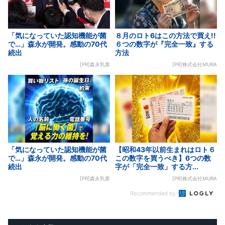
「気になっていた認知機能が菌
８月のロト6はこの方法で買え!!
で…」森永が開発。感動の70代
６つの数字が『完全一致』する
続出
方法
[PR]森永乳業
[PR]株式会社MURA
「気になっていた認知機能が菌
【昭和43年以前生まれはロト６
で…」森永が開発。感動の70代
この数字を買うべき】6つの数
続出
字が「完全一致」する方...
[PR]森永乳業
[PR]株式会社MURA
Recommended by