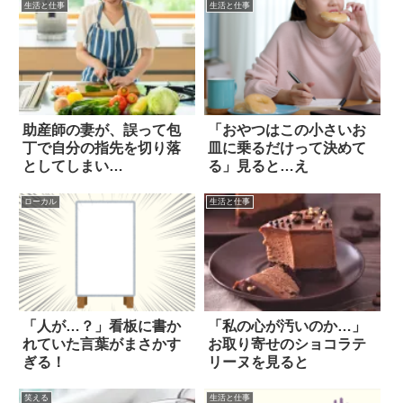
生活と仕事
生活と仕事
助産師の妻が、誤って包
「おやつはこの小さいお
丁で自分の指先を切り落
皿に乗るだけって決めて
としてしまい…
る」見ると…え
ローカル
生活と仕事
「人が…？」看板に書か
「私の心が汚いのか…」
れていた言葉がまさかす
お取り寄せのショコラテ
ぎる！
リーヌを見ると
笑える
生活と仕事