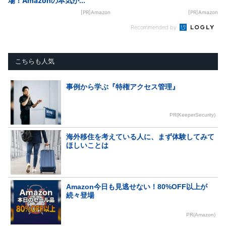
場！Amazonの本気が...
[PR]Amazon
[PR]Amazon
Recommended by
こちらも人気
事例から学ぶ『特権アクセス管理』
PR(KeeperSecurity)
海外移住を考えている人に、まず体験してみて
ほしいことは
Amazon今日も見逃せない！80%OFF以上が
続々登場
PR(Amazon)