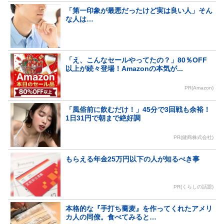
「第一印象が最悪だったけど実は良い人」そん
な人は…
「え、こんなセールやってたの？」80％OFF
以上が続々登場！Amazonの本気が...
PR(Amazon)
「風俗前に飲むだけ！」45分で3回戦も余裕！
1日31円で朝まで絶好調
PR(健商株式会社)
もらえる年金25万円以下の人が知るべき事
PR(くらしの話題)
本格的な『手打ち蕎麦』を作ってくれたアメリ
カ人の同僚。食べてみると…