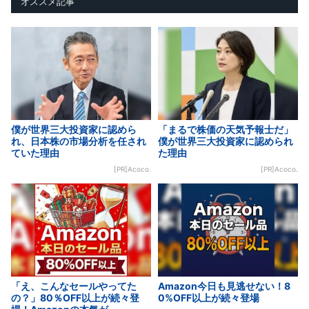
オススメ記事
僕が世界三大投資家に認めら
「まるで株価の天気予報士だ」
れ、日本株の市場分析を任され
僕が世界三大投資家に認められ
ていた理由
た理由
[PR]Acoco.
[PR]Acoco.
「え、こんなセールやってた
Amazon今日も見逃せない！8
の？」80％OFF以上が続々登
0%OFF以上が続々登場