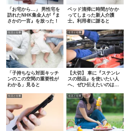
「お宅から…」 男性宅を
ベッド清掃に時間がかか
訪れたNHK集金人が『ま
ってしまった新人介護
さかの一言』を放った！
士。利用者に謝ると
生活と仕事
生活と仕事
「子持ちなら対面キッチ
【大切】 車に『ステンレ
ンのこの空間の重要性が
スの部品』を使いたい人
わかる」見ると
へ、ぜひ伝えたいのは…
生活と仕事
生活と仕事