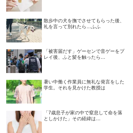
散歩中の犬を撫でさせてもらった後、
礼を言って別れたら…ふふ
「被害届だす」ゲーセンで音ゲーをプ
レイ後、ふと髪を触ったら…
暑い中働く作業員に無礼な発言をした
学生。それを見かけた教授は
「7歳息子が家の中で窒息して命を落
としかけた」その経緯は…