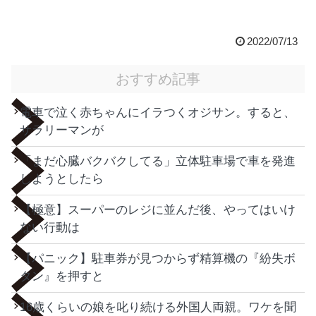
2022/07/13
おすすめ記事
電車で泣く赤ちゃんにイラつくオジサン。すると、
サラリーマンが
「まだ心臓バクバクしてる」立体駐車場で車を発進
しようとしたら
【極意】スーパーのレジに並んだ後、やってはいけ
ない行動は
【パニック】駐車券が見つからず精算機の『紛失ボ
タン』を押すと
16歳くらいの娘を叱り続ける外国人両親。ワケを聞