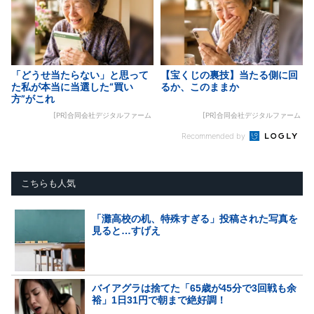
「どうせ当たらない」と思って
【宝くじの裏技】当たる側に回
た私が本当に当選した“買い
るか、このままか
方”がこれ
[PR]合同会社デジタルファーム
[PR]合同会社デジタルファーム
Recommended by
こちらも人気
「灘高校の机、特殊すぎる」投稿された写真を
見ると…すげえ
バイアグラは捨てた「65歳が45分で3回戦も余
裕」1日31円で朝まで絶好調！