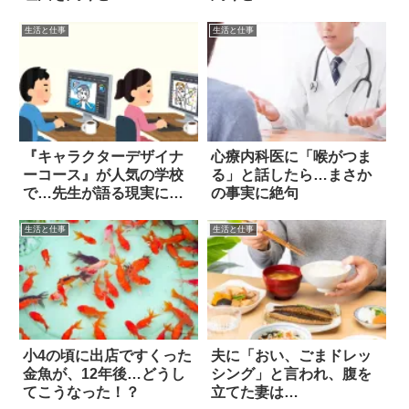
生活と仕事
生活と仕事
『キャラクターデザイナ
心療内科医に「喉がつま
ーコース』が人気の学校
る」と話したら…まさか
で…先生が語る現実に愕
の事実に絶句
然
生活と仕事
生活と仕事
小4の頃に出店ですくった
夫に「おい、ごまドレッ
金魚が、12年後…どうし
シング」と言われ、腹を
てこうなった！？
立てた妻は…