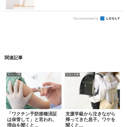
Recommended by
関連記事
生活と仕事
生活と仕事
「ワクチン予防接種済証
支援学級から泣きながら
は保管して」と言われ、
帰ってきた息子。ワケを
理由を聞くと…
聞くと…