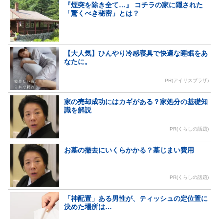
『煙突を除き全て…』 コチラの家に隠された
「驚くべき秘密」とは？
【大人気】ひんやり冷感寝具で快適な睡眠をあ
なたに。
PR(アイリスプラザ)
家の売却成功にはカギがある？家処分の基礎知
識を解説
PR(くらしの話題)
お墓の撤去にいくらかかる？墓じまい費用
PR(くらしの話題)
「神配置」ある男性が、ティッシュの定位置に
決めた場所は…