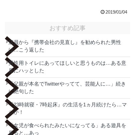
2019/01/04
おすすめ記事
店員から『携帯会社の見直し』を勧められた男性
は…こう返した
男性用トイレにあってほしいと思うものは…ある意
見にハッとした
「父親が本名でTwitterやってて、芸能人に…」続き
に絶句した
『23時就寝・7時起床』の生活を1ヵ月続けたら…マ
ジか！
「女児が食べられたみたいになってる」ある遊具を
見ると…あっ