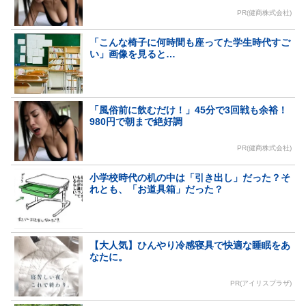
PR(健商株式会社)
「こんな椅子に何時間も座ってた学生時代すご
い」画像を見ると…
「風俗前に飲むだけ！」45分で3回戦も余裕！
980円で朝まで絶好調
PR(健商株式会社)
小学校時代の机の中は「引き出し」だった？そ
れとも、「お道具箱」だった？
【大人気】ひんやり冷感寝具で快適な睡眠をあ
なたに。
PR(アイリスプラザ)