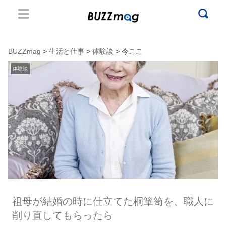
BUZZmag
>
生活と仕事
>
体験談
> 今ここ
体験談
祖母が結婚の時に仕立てた桐箪笥を、職人に
削り直してもらったら