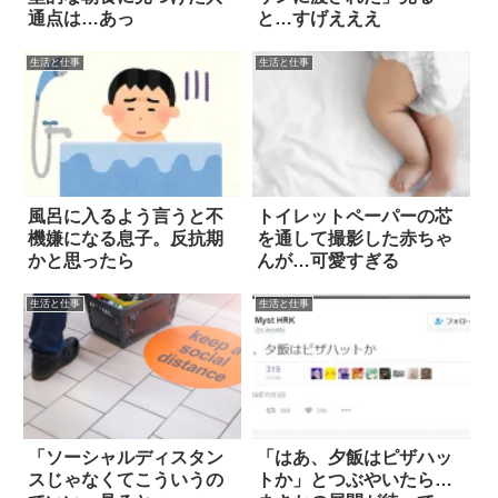
通点は…あっ
と…すげえええ
生活と仕事
生活と仕事
風呂に入るよう言うと不
トイレットペーパーの芯
機嫌になる息子。反抗期
を通して撮影した赤ちゃ
かと思ったら
んが…可愛すぎる
生活と仕事
生活と仕事
「ソーシャルディスタン
「はあ、夕飯はピザハッ
スじゃなくてこういうの
トか」とつぶやいたら…