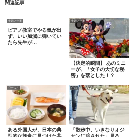
関連記事
生活と仕事
生活と仕事
ピアノ教室でやる気が出
ず、いい加減に弾いてい
たら先生が…
【決定的瞬間】 あのミニ
ーが、「女子の大切な秘
密」を落とした！？
ローカル
作品
ある外国人が、日本の典
「散歩中、いきなりオジ
型的な朝食に見つけた共
サンに渡された」見る