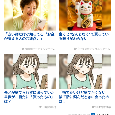
「占い師だけが知ってる〝お金
宝くじ“なんとなく”で買ってい
が増える人の共通点〟」
る限り変わらない
[PR]合同会社デジタルファーム
[PR]合同会社デジタルファーム
モノが捨てられずに困っていた
「捨てたいけど捨てたくない」
里歩が、新たに「買ったもの」
捨て活に悩んだときに会ったの
は？
は…
[PR]UR都市機構
[PR]UR都市機構
Recommended by