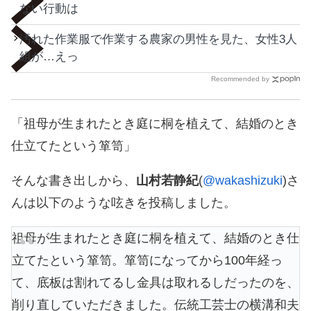
ない行動は
汚れた作業服で作業する農家の男性を見た、女性3人
組が…えっ
Recommended by
「祖母が生まれたとき庭に桐を植えて、結婚のとき
仕立てたという箪笥」
そんな書き出しから、
山村若静紀
(
@wakashizuki
)さ
んは以下のような呟きを投稿しました。
祖母が生まれたとき庭に桐を植えて、結婚のとき仕
立てたという箪笥。箪笥になってから100年経っ
て、底板は割れてるし金具は取れるしだったのを、
削り直していただきました。伝統工芸士の横溝和夫