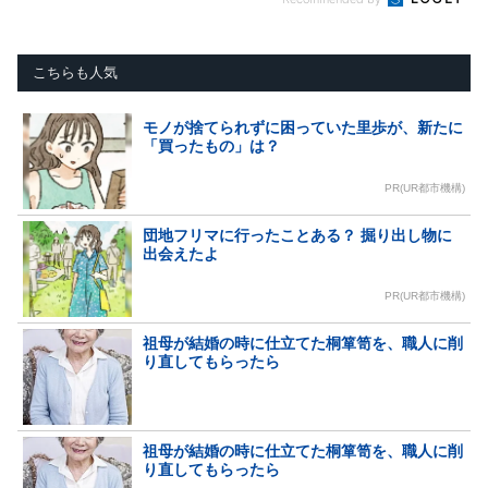
こちらも人気
モノが捨てられずに困っていた里歩が、新たに
「買ったもの」は？
PR(UR都市機構)
団地フリマに行ったことある？ 掘り出し物に
出会えたよ
PR(UR都市機構)
祖母が結婚の時に仕立てた桐箪笥を、職人に削
り直してもらったら
祖母が結婚の時に仕立てた桐箪笥を、職人に削
り直してもらったら