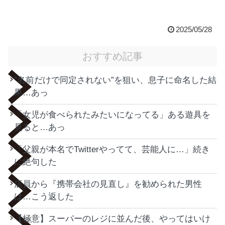
2025/05/28
おすすめ記事
”名前だけで同定されない”を狙い、息子に命名した結
果…あっ
「女児が食べられたみたいになってる」ある遊具を
見ると…あっ
「父親が本名でTwitterやってて、芸能人に…」続き
に絶句した
店員から『携帯会社の見直し』を勧められた男性
は…こう返した
【極意】スーパーのレジに並んだ後、やってはいけ