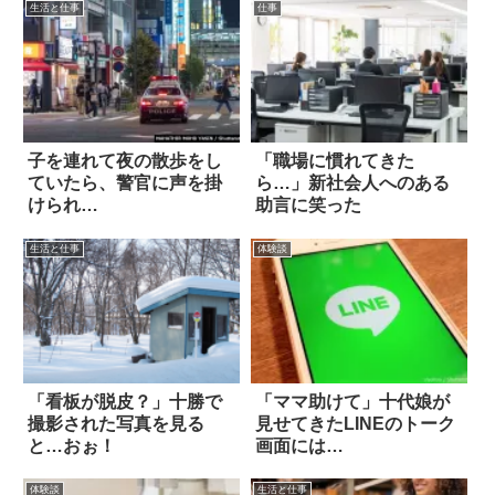
生活と仕事
仕事
子を連れて夜の散歩をし
「職場に慣れてきた
ていたら、警官に声を掛
ら…」新社会人へのある
けられ…
助言に笑った
生活と仕事
体験談
「看板が脱皮？」十勝で
「ママ助けて」十代娘が
撮影された写真を見る
見せてきたLINEのトーク
と…おぉ！
画面には…
体験談
生活と仕事