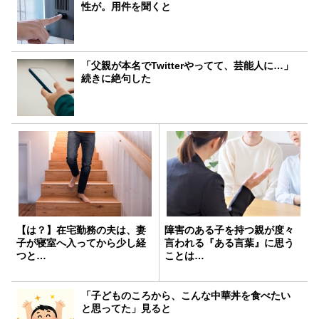
性が。用件を聞くと
「父親が本名でTwitterやってて、芸能人に…」
続きに絶句した
【は？】在宅勤務の夫は、妻
障害のある子を持つ親が度々
子が寝室へ入ってから少し経
言われる『ある言葉』に思う
つと…
ことは…
「子どものころから、こんな中華丼を食べたい
と思ってた」見ると