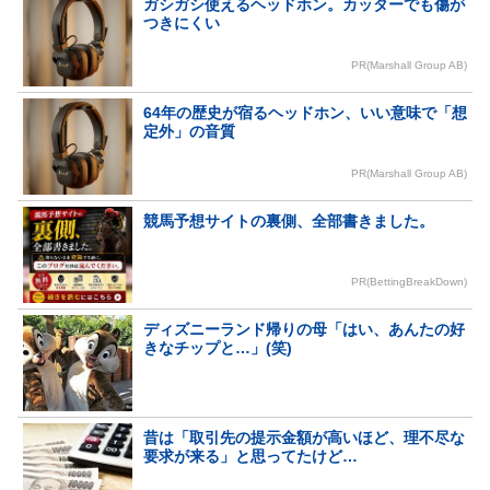
ガシガシ使えるヘッドホン。カッターでも傷が
つきにくい
PR(Marshall Group AB)
64年の歴史が宿るヘッドホン、いい意味で「想
定外」の音質
PR(Marshall Group AB)
競馬予想サイトの裏側、全部書きました。
PR(BettingBreakDown)
ディズニーランド帰りの母「はい、あんたの好
きなチップと…」(笑)
昔は「取引先の提示金額が高いほど、理不尽な
要求が来る」と思ってたけど…