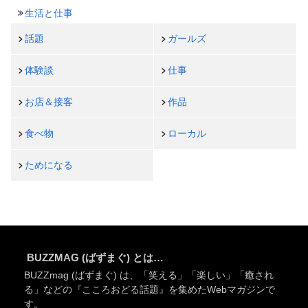
生活と仕事
話題
ガールズ
体験談
仕事
お店＆接客
作品
食べ物
ローカル
ためになる
BUZZMAG (ばずまぐ) とは…
BUZZmag (ばずまぐ) は、「笑える」「楽しい」「癒され
る」などの『こころおどる話題』を集めたWebマガジンで
す。