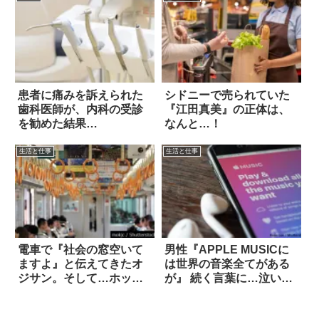
患者に痛みを訴えられた
シドニーで売られていた
歯科医師が、内科の受診
『江田真美』の正体は、
を勧めた結果…
なんと…！
生活と仕事
生活と仕事
電車で『社会の窓空いて
男性『APPLE MUSICに
ますよ』と伝えてきたオ
は世界の音楽全てがある
ジサン。そして…ホッコ
が』 続く言葉に…泣い
リ
た！