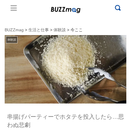
BUZZmag
>
生活と仕事
>
体験談
> 今ここ
体験談
串揚げパーティーでホタテを投入したら…思
わぬ悲劇