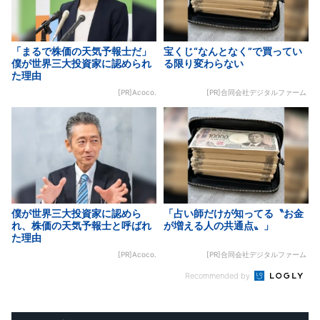
「まるで株価の天気予報士だ」
宝くじ“なんとなく”で買ってい
僕が世界三大投資家に認められ
る限り変わらない
た理由
[PR]Acoco.
[PR]合同会社デジタルファーム
僕が世界三大投資家に認めら
「占い師だけが知ってる〝お金
れ、株価の天気予報士と呼ばれ
が増える人の共通点〟」
た理由
[PR]Acoco.
[PR]合同会社デジタルファーム
Recommended by