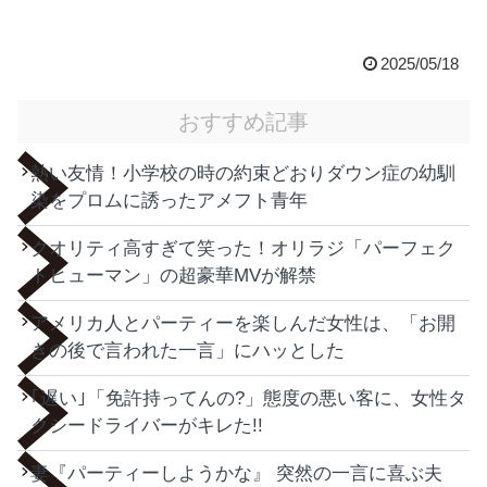
2025/05/18
おすすめ記事
熱い友情！小学校の時の約束どおりダウン症の幼馴
染をプロムに誘ったアメフト青年
クオリティ高すぎて笑った！オリラジ「パーフェク
トヒューマン」の超豪華MVが解禁
アメリカ人とパーティーを楽しんだ女性は、「お開
きの後で言われた一言」にハッとした
｢遅い｣「免許持ってんの?」態度の悪い客に、女性タ
クシードライバーがキレた!!
妻『パーティーしようかな』 突然の一言に喜ぶ夫