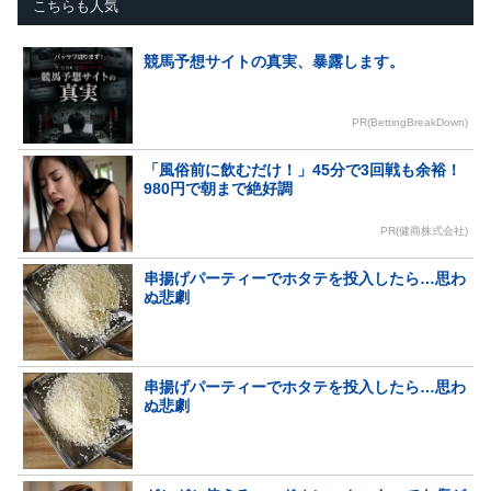
こちらも人気
競馬予想サイトの真実、暴露します。
PR(BettingBreakDown)
「風俗前に飲むだけ！」45分で3回戦も余裕！
980円で朝まで絶好調
PR(健商株式会社)
串揚げパーティーでホタテを投入したら…思わ
ぬ悲劇
串揚げパーティーでホタテを投入したら…思わ
ぬ悲劇