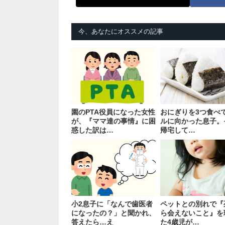
今、あなたにオススメの記事
園のPTA役員になった女性
おにぎりを3つ食べ
が、『ママ達の事情』に困
ルに向かった息子。
惑した訳は…
帰宅して…
小2息子に「なんで歯医者
ペットとの別れで『
になったの？」と聞かれ、
ら会えないこと』を
答えたら…え
た4歳児が…