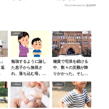
Recommended by
人間関係
人間関係
ん」
勉強するように諭し
極貧で宅浪を続ける
。返
た息子から無視さ
中、数々の災難が降
…
れ、落ち込む母。す
りかかった。そし
ると？ 『母さん！俺
て…結末に涙
人間関係
人間関係
は今』