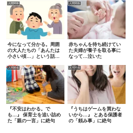
人間関係
人間関係
今になって分かる。周囲
赤ちゃんを待ち続けてい
の大人たちの「あんたは
た夫婦が養子を取る事に
小さい頃…」という話
なって…泣いた
は…
人間関係
人間関係
『不安はわかる。で
『うちはゲームを買わな
も…』 保育士を追い詰め
いから…』 とある保護者
た「親の一言」に絶句
の「頼み事」に絶句