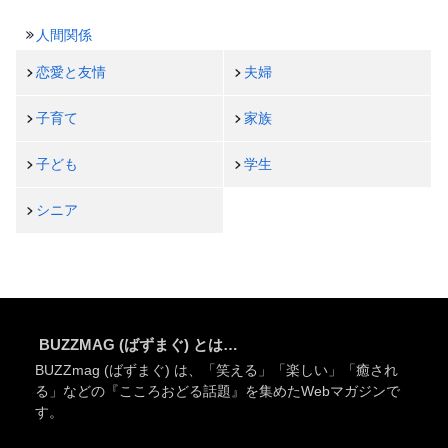
人間関係
恋愛と友情
夫婦
子育て
家族
子ども
学生
シニア
BUZZMAG (ばずまぐ) とは…
BUZZmag (ばずまぐ) は、「笑える」「楽しい」「癒され
る」などの『こころおどる話題』を集めたWebマガジンで
す。