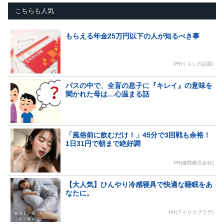
こちらも人気
もらえる年金25万円以下の人が知るべき事
PR(くらしの話題)
バスの中で、全盲の息子に『キレイ』の意味を
聞かれた母は…心温まる話
「風俗前に飲むだけ！」45分で3回戦も余裕！
1日31円で朝まで絶好調
PR(健商株式会社)
【大人気】ひんやり冷感寝具で快適な睡眠をあ
なたに。
PR(アイリスプラザ)