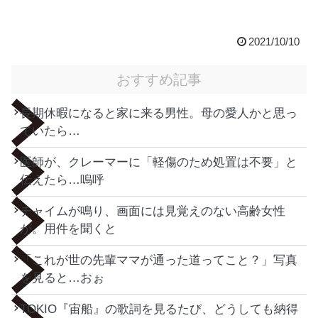
2021/10/10
おすすめ記事
長期休暇になると家に来る男性。母の愛人かと思っ
ていたら…
医師が、クレーマーに「軽傷のため処置は不要」と
伝えたら…嗚呼
チャイムが鳴り、画面には見覚えのない高齢女性
が。用件を聞くと
「これが世の先輩ママが通った道ってこと？」写真
を見ると…おぉ
TOKIO『宙船』の歌詞を見るたび、どうしても納得