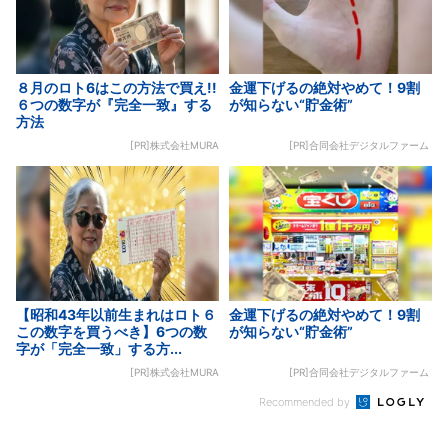
８月のロト6はこの方法で買え!!
金運下げるの絶対やめて！9割
６つの数字が『完全一致』する
が知らない“貯金術”
方法
[PR]株式会社MURA
[PR]合同会社デジタルファーム
【昭和43年以前生まれはロト６
金運下げるの絶対やめて！9割
この数字を買うべき】6つの数
が知らない“貯金術”
字が「完全一致」する方...
[PR]株式会社MURA
[PR]合同会社デジタルファーム
Recommended by