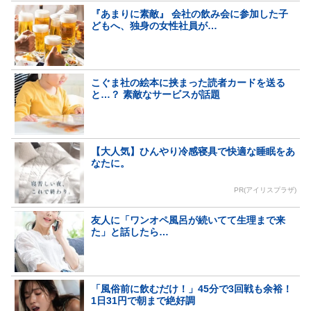
『あまりに素敵』 会社の飲み会に参加した子
どもへ、独身の女性社員が…
こぐま社の絵本に挟まった読者カードを送る
と…？ 素敵なサービスが話題
【大人気】ひんやり冷感寝具で快適な睡眠をあ
なたに。
PR(アイリスプラザ)
友人に「ワンオペ風呂が続いてて生理まで来
た」と話したら…
「風俗前に飲むだけ！」45分で3回戦も余裕！
1日31円で朝まで絶好調