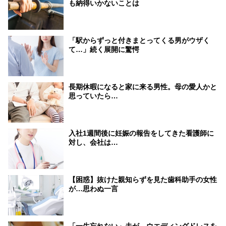
も納得いかないことは
「駅からずっと付きまとってくる男がウザく
て…」続く展開に驚愕
長期休暇になると家に来る男性。母の愛人かと
思っていたら…
入社1週間後に妊娠の報告をしてきた看護師に
対し、会社は…
【困惑】抜けた親知らずを見た歯科助手の女性
が…思わぬ一言
「一生忘れない」夫が、ウエディングドレスを