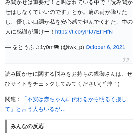
み聞かせは重要だ！と叫ばれている中で「読み聞か
せはしなくていいのです」とか。肩の荷が降りた
し、優しい口調が私を安心感で包んでくれた。中の
人に感謝が届けー！
https://t.co/yPfJ7EFHfN
— をとうふ☺︎1y0m🐘 (@iwk_p)
October 6, 2021
読み聞かせに関する悩みをお持ちの親御さんは、ぜ
ひサイトをチェックしてみてください( *´艸｀)
関連：
「不安は赤ちゃんに伝わるから明るく接し
て」と言う人もいるが…
みんなの反応