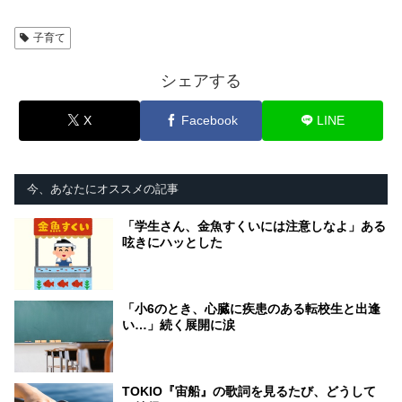
子育て
シェアする
X
Facebook
LINE
今、あなたにオススメの記事
「学生さん、金魚すくいには注意しなよ」ある
呟きにハッとした
「小6のとき、心臓に疾患のある転校生と出逢
い…」続く展開に涙
TOKIO『宙船』の歌詞を見るたび、どうして