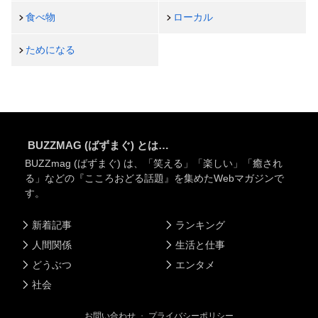
食べ物
ローカル
ためになる
BUZZMAG (ばずまぐ) とは…
BUZZmag (ばずまぐ) は、「笑える」「楽しい」「癒され
る」などの『こころおどる話題』を集めたWebマガジンで
す。
新着記事
ランキング
人間関係
生活と仕事
どうぶつ
エンタメ
社会
お問い合わせ
・
プライバシーポリシー