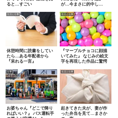
ると…すごい
が…今まさに的中し
た！？
生活と仕事
生活と仕事
休憩時間に読書をしてい
『マーブルチョコに顔描
たら…ある年配者から
いてみた』 なじみの絵文
『呆れる一言』
字を再現した作品に驚愕
仕事
生活と仕事
お婆ちゃん『どこで降り
起きてきた夫が、妻が作
ればいい？』 バス運転手
った弁当を見て…まさか