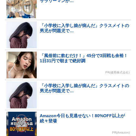
サラリーマンが…
「小学校に入学し娘が病んだ」クラスメイトの
男児が問題児で…
「風俗前に飲むだけ！」45分で3回戦も余裕！
1日31円で朝まで絶好調
PR(健商株式会社)
「小学校に入学し娘が病んだ」クラスメイトの
男児が問題児で…
Amazon今日も見逃せない！80%OFF以上が
続々登場
PR(Amazon)