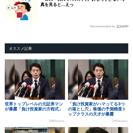
真を見ると…えっ
Recommended by
オススメ記事
世界トップレベルの元証券マン
「負け投資家がハマってる3つ
が暴露「負け投資家の方程式」
の落とし穴」株価の予測精度ト
ップクラスの天才が暴露
[PR]Acoco.
[PR]Acoco.