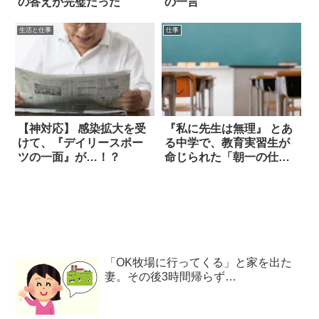
の答えが完璧だった
の一言
生活と仕事
仕事
【神対応】 感染拡大を受
『私に先生は無理』 とあ
けて、『デイリースポー
る中学で、教育実習生が
ツの一面』が…！？
命じられた「朝一の仕
事」は…
「OK牧場に行ってくる」と家を出た
妻。その後3時間帰らず…