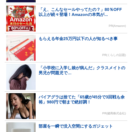
「え、こんなセールやってたの？」80％OFF
以上が続々登場！Amazonの本気が...
PR(Amazon)
もらえる年金25万円以下の人が知るべき事
PR(くらしの話題)
「小学校に入学し娘が病んだ」クラスメイトの
男児が問題児で…
バイアグラは捨てた「65歳が45分で3回戦も余
裕」980円で朝まで絶好調！
PR(健商株式会社)
部屋を一瞬で没入空間にするガジェット