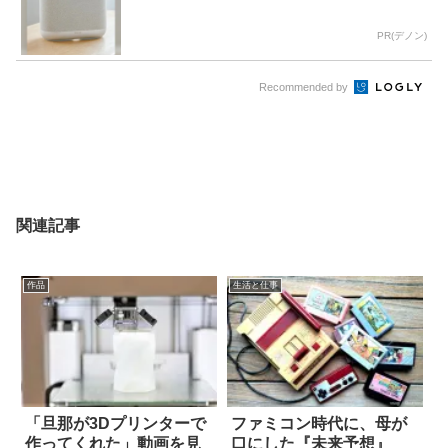
PR(デノン)
Recommended by
関連記事
作品
生活と仕事
「旦那が3Dプリンターで
ファミコン時代に、母が
作ってくれた」動画を見
口にした『未来予想』