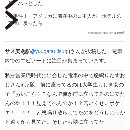
見にハッとした
「事件！」アメリカに滞在中の日本人が、ホテルの
部屋に戻ったら
Recommended by
サメ美𓆉
(
@yuugata6jisugi
)さんが投稿した、電車
内でのエピソードに注目が集まっています。
私が営業職時代に出会した電車の中で怒鳴りだすお
じさんin京阪。前に座ってるのは大学生らしき女の
子「おいこら！？なんで俺が前に立ってるのに立た
んのや！！！見えてへんのか！？若いくせにボケ
エ！！！！」と怒鳴り散らしてたのをどうしようか
と遠くから見てた。そしたら隣に立ってた