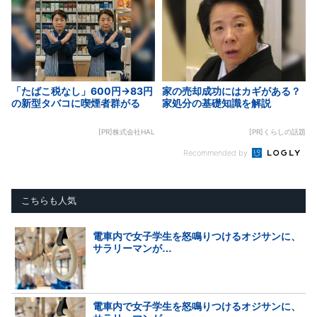
「たばこ税なし」600円→83円
家の売却成功にはカギがある？
の新型タバコに喫煙者群がる
家処分の基礎知識を解説
[PR]株式会社HAL
[PR]くらしの話題
Recommended by
こちらも人気
電車内で女子学生を怒鳴りつけるオジサンに、
サラリーマンが…
電車内で女子学生を怒鳴りつけるオジサンに、