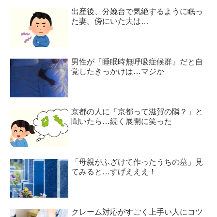
出産後、分娩台で気絶するように眠っ
た妻。傍にいた夫は…
男性が『睡眠時無呼吸症候群』だと自
覚したきっかけは…マジか
京都の人に「京都って滋賀の隣？」と
聞いたら…続く展開に笑った
「母親がふざけて作ったうちの墓」見
てみると…すげえええ！
クレーム対応がすごく上手い人にコツ