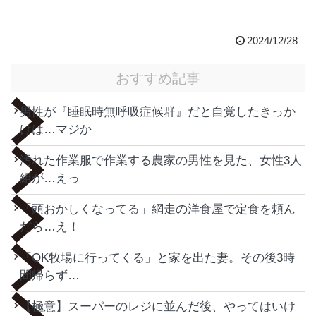
2024/12/28
おすすめ記事
男性が『睡眠時無呼吸症候群』だと自覚したきっか
けは…マジか
汚れた作業服で作業する農家の男性を見た、女性3人
組が…えっ
「頭おかしくなってる」網走の洋食屋で定食を頼ん
だら…え！
「OK牧場に行ってくる」と家を出た妻。その後3時
間帰らず…
【極意】スーパーのレジに並んだ後、やってはいけ