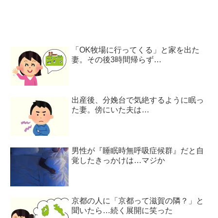
「OK牧場に行ってくる」と家を出た
妻。その後3時間帰らず…
出産後、分娩台で気絶するように眠っ
た妻。傍にいた夫は…
男性が『睡眠時無呼吸症候群』だと自
覚したきっかけは…マジか
京都の人に「京都って滋賀の隣？」と
聞いたら…続く展開に笑った