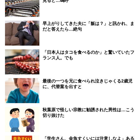
見ると…嗚呼
早上がりしてきた夫に「飯は？」と訊かれ、ま
だと答えたら…絶句
「日本人はタコを食べるのか」と驚いていたフ
ランス人。でも
最後の一つを兄に食べられ泣きじゃくる2歳児
に、代替案を出すと
秋葉原で怪しい宗教に勧誘された男性は…こう
切り抜けた
「学生さん、金魚すくいには注意しなよ」ある