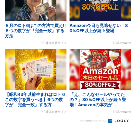
８月のロト6はこの方法で買え!!
Amazon今日も見逃せない！8
６つの数字が『完全一致』する
0%OFF以上が続々登場
方法
[PR]株式会社MURA
[PR]Amazon
【昭和43年以前生まれはロト６
「え、こんなセールやってた
この数字を買うべき】6つの数
の？」80％OFF以上が続々登
字が「完全一致」する方...
場！Amazonの本気が...
[PR]株式会社MURA
[PR]Amazon
Recommended by