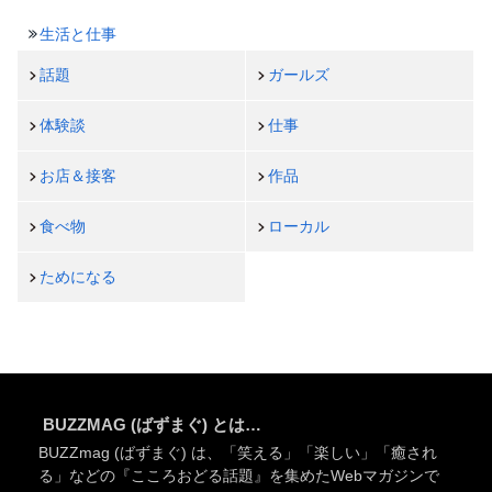
生活と仕事
話題
ガールズ
体験談
仕事
お店＆接客
作品
食べ物
ローカル
ためになる
BUZZMAG (ばずまぐ) とは…
BUZZmag (ばずまぐ) は、「笑える」「楽しい」「癒され
る」などの『こころおどる話題』を集めたWebマガジンで