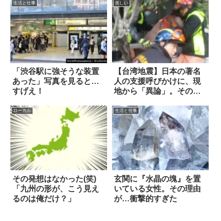
生活と仕事
美しい
「渋谷駅に強そうな装置
【台湾地震】日本の著名
あった」写真を見ると…
人の支援呼びかけに、現
すげえ！
地から「異論」。その内
容に心が震えた
ローカル
生活と仕事
その発想はなかった(笑)
玄関に『水晶の塊』を置
「九州の形が、こう見え
いている女性。その理由
るのは俺だけ？」
が…衝撃的すぎた