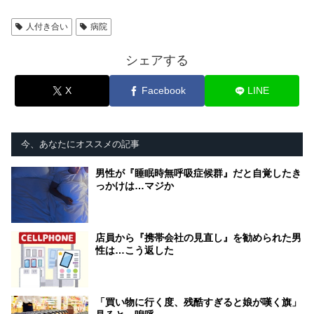
人付き合い
病院
シェアする
X
Facebook
LINE
今、あなたにオススメの記事
男性が『睡眠時無呼吸症候群』だと自覚したき
っかけは…マジか
店員から『携帯会社の見直し』を勧められた男
性は…こう返した
「買い物に行く度、残酷すぎると娘が嘆く旗」