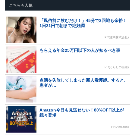
こちらも人気
「風俗前に飲むだけ！」45分で3回戦も余裕！
1日31円で朝まで絶好調
PR(健商株式会社)
もらえる年金25万円以下の人が知るべき事
PR(くらしの話題)
点滴を失敗してしまった新人看護師。すると、
患者が…
Amazon今日も見逃せない！80%OFF以上が
続々登場
PR(Amazon)