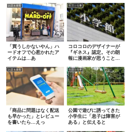
お店＆接客
生活と仕事
「買うしかないやん」ハ
コロコロのデザイナーが
ードオフで心惹かれたア
『ギネス』認定。その朗
イテムは…あ
報に漫画家が思うこと
は…
お店＆接客
生活と仕事
「商品に問題はなく配送
公園で遊びに誘ってきた
も早かった」とレビュー
小学生に「息子は障害が
を書いたら…えっ
ある」と伝えると