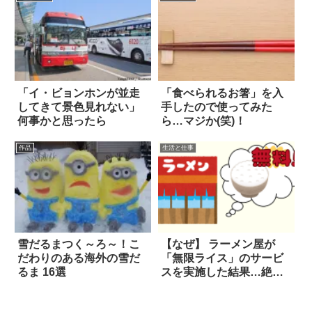
「イ・ビョンホンが並走
「食べられるお箸」を入
してきて景色見れない」
手したので使ってみた
何事かと思ったら
ら…マジか(笑)！
作品
生活と仕事
雪だるまつく～ろ～！こ
【なぜ】 ラーメン屋が
だわりのある海外の雪だ
「無限ライス」のサービ
るま 16選
スを実施した結果…絶
句！