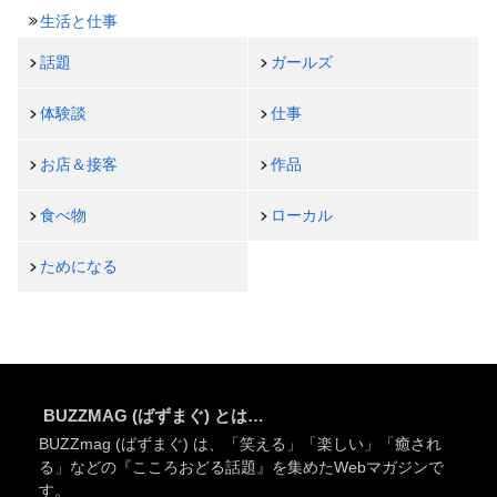
生活と仕事
話題
ガールズ
体験談
仕事
お店＆接客
作品
食べ物
ローカル
ためになる
BUZZMAG (ばずまぐ) とは…
BUZZmag (ばずまぐ) は、「笑える」「楽しい」「癒され
る」などの『こころおどる話題』を集めたWebマガジンで
す。