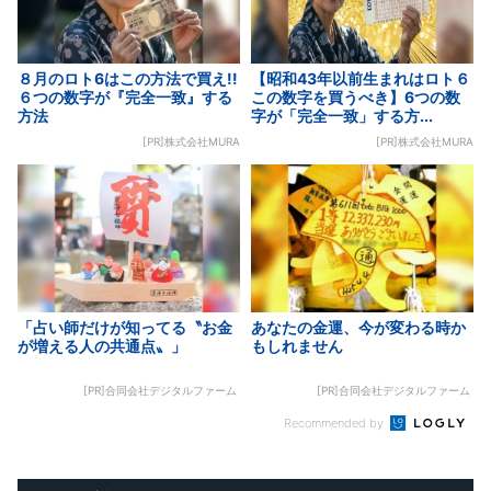
８月のロト6はこの方法で買え!!
【昭和43年以前生まれはロト６
６つの数字が『完全一致』する
この数字を買うべき】6つの数
方法
字が「完全一致」する方...
[PR]株式会社MURA
[PR]株式会社MURA
「占い師だけが知ってる〝お金
あなたの金運、今が変わる時か
が増える人の共通点〟」
もしれません
[PR]合同会社デジタルファーム
[PR]合同会社デジタルファーム
Recommended by