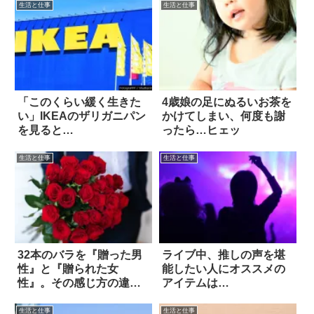
生活と仕事
生活と仕事
「このくらい緩く生きた
4歳娘の足にぬるいお茶を
い」IKEAのザリガニパン
かけてしまい、何度も謝
を見ると…
ったら…ヒェッ
生活と仕事
生活と仕事
32本のバラを『贈った男
ライブ中、推しの声を堪
性』と『贈られた女
能したい人にオススメの
性』。その感じ方の違い
アイテムは…
に驚愕
生活と仕事
生活と仕事