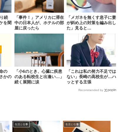
叱り続
「事件！」アメリカに滞在
「メガネを無くす息子に妻
ケを聞
中の日本人が、ホテルの部
が斜め上の対策を編み出し
屋に戻ったら
た」見ると…
命の
「小6のとき、心臓に疾患
「これは私の努力不足では
さかの
のある転校生と出逢い…」
ない」長崎の高校生が…ハ
続く展開に涙
ッとする主張
Recommended by
生活と仕事
生活と仕事