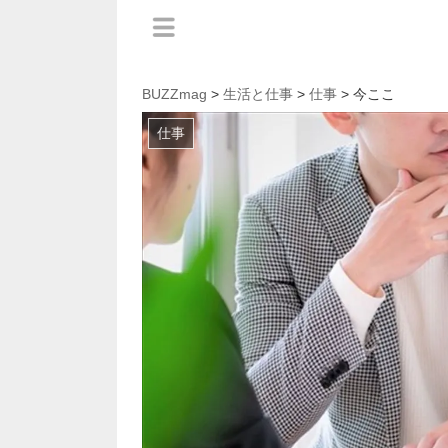
BUZZmag
>
生活と仕事
>
仕事
> 今ここ
仕事