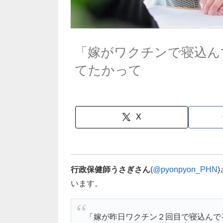
「嫁がワクチンで寝込ん
てたかって
X
行政保健師うさぎさん
(
@pyonpyon_PHN
います。
「嫁が昨日ワクチン２回目で寝込んで