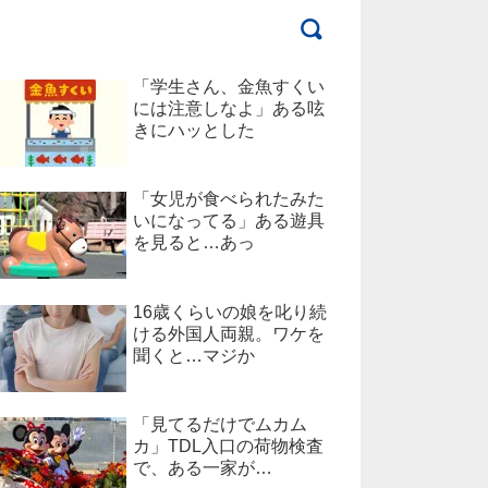
「学生さん、金魚すくい
には注意しなよ」ある呟
きにハッとした
「女児が食べられたみた
いになってる」ある遊具
を見ると…あっ
16歳くらいの娘を叱り続
ける外国人両親。ワケを
聞くと…マジか
「見てるだけでムカム
カ」TDL入口の荷物検査
で、ある一家が…