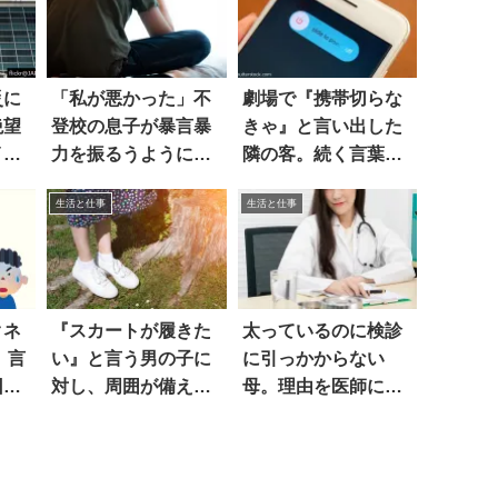
災に
「私が悪かった」不
劇場で『携帯切らな
絶望
登校の息子が暴言暴
きゃ』と言い出した
イエ
力を振るうようにな
隣の客。続く言葉が
るエ
り…
素敵すぎた
生活と仕事
生活と仕事
クネ
『スカートが履きた
太っているのに検診
 言
い』と言う男の子に
に引っかからない
回
対し、周囲が備える
母。理由を医師に訊
べき認識は…
くと…