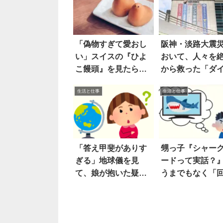
「偽物すぎて愛おし
阪神・淡路大震
い」スイスの『ひよ
おいて、人々を
こ饅頭』を見たら…
から救った「ダ
ー」の男前すぎ
生活と仕事
生活と仕事
ピソード
「答え甲斐がありす
甥っ子『シャー
ぎる」地球儀を見
ードって実話？』
て、娘が抱いた疑問
うまでもなく「
は…
答」は…！