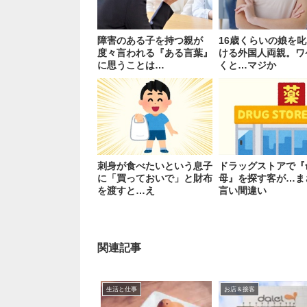
障害のある子を持つ親が
16歳くらいの娘を
度々言われる『ある言葉』
ける外国人両親。ワ
に思うことは…
くと…マジか
刺身が食べたいという息子
ドラッグストアで『
に「買っておいで」と財布
母』を探す客が…ま
を渡すと…え
言い間違い
関連記事
生活と仕事
お店＆接客