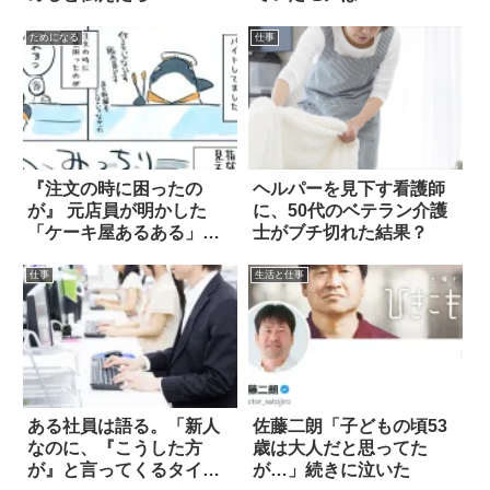
ためになる
仕事
『注文の時に困ったの
ヘルパーを見下す看護師
が』 元店員が明かした
に、50代のベテラン介護
「ケーキ屋あるある」に
士がブチ切れた結果？
共感の嵐
仕事
生活と仕事
ある社員は語る。「新人
佐藤二朗「子どもの頃53
なのに、『こうした方
歳は大人だと思ってた
が』と言ってくるタイプ
が…」続きに泣いた