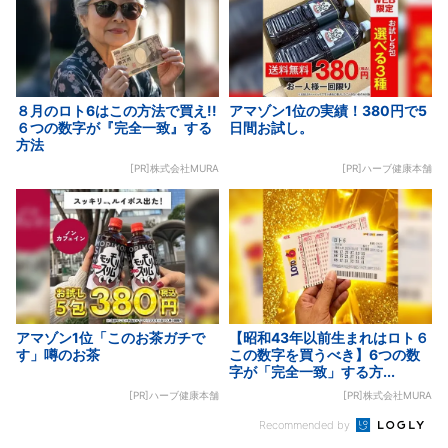
８月のロト6はこの方法で買え!!
アマゾン1位の実績！380円で5
６つの数字が『完全一致』する
日間お試し。
方法
[PR]株式会社MURA
[PR]ハーブ健康本舗
アマゾン1位「このお茶ガチで
【昭和43年以前生まれはロト６
す」噂のお茶
この数字を買うべき】6つの数
字が「完全一致」する方...
[PR]ハーブ健康本舗
[PR]株式会社MURA
Recommended by