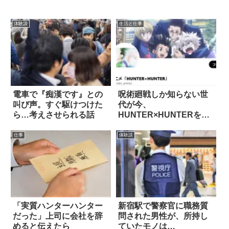
体験談
生活と仕事
電車で『痴漢です』との
呪術廻戦しか知らない世
叫び声。すぐ駆けつけた
代が今、
ら…考えさせられる話
HUNTER×HUNTERを見
たら…
仕事
体験談
「実質ハンターハンター
新宿駅で警察官に職務質
だった」上司に会社を辞
問された男性が、所持し
めると伝えたら
ていたモノは…