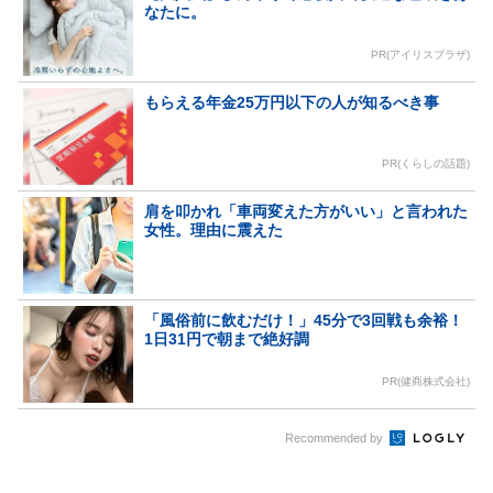
なたに。
PR(アイリスプラザ)
もらえる年金25万円以下の人が知るべき事
PR(くらしの話題)
肩を叩かれ「車両変えた方がいい」と言われた
女性。理由に震えた
「風俗前に飲むだけ！」45分で3回戦も余裕！
1日31円で朝まで絶好調
PR(健商株式会社)
Recommended by