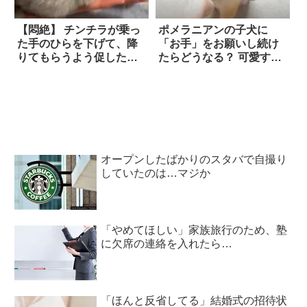
【悶絶】 チンチラが乗っ
ポメラニアンの子犬に
た手のひらを下げて、降
「お手」をお願いし続け
りてもらうよう促した結
たらどうなる？ 可愛すぎ
果…『まさかの展開』に
るリアクションに…悶
胸キュン！！
絶！
オープンしたばかりのスタバで自撮り
していたのは…マジか
「やめてほしい」家族旅行のため、塾
に欠席の連絡を入れたら…
「ほんと反省してる」結婚式の招待状