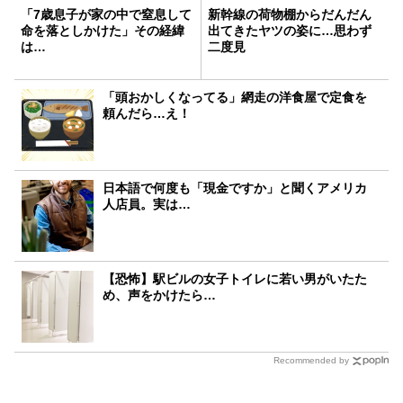
「7歳息子が家の中で窒息して
新幹線の荷物棚からだんだん
命を落としかけた」その経緯
出てきたヤツの姿に…思わず
は…
二度見
「頭おかしくなってる」網走の洋食屋で定食を
頼んだら…え！
日本語で何度も「現金ですか」と聞くアメリカ
人店員。実は…
【恐怖】駅ビルの女子トイレに若い男がいたた
め、声をかけたら…
Recommended by