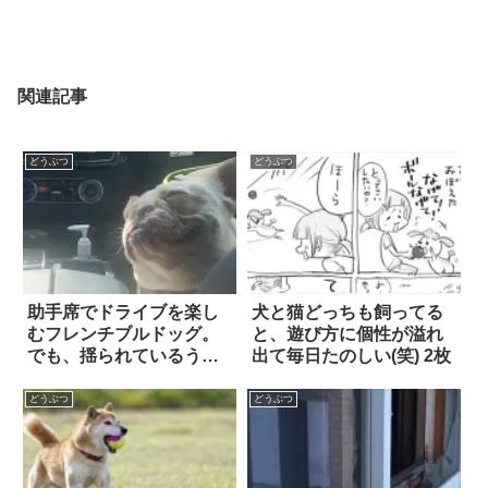
関連記事
どうぶつ
どうぶつ
助手席でドライブを楽し
犬と猫どっちも飼ってる
むフレンチブルドッグ。
と、遊び方に個性が溢れ
でも、揺られているうち
出て毎日たのしい(笑) 2枚
に心地よくなってき
て…？
どうぶつ
どうぶつ