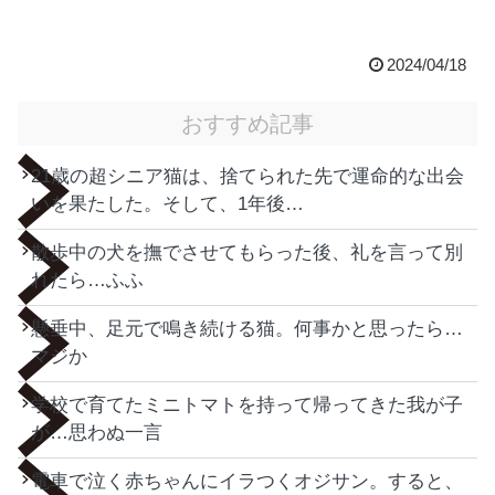
2024/04/18
おすすめ記事
21歳の超シニア猫は、捨てられた先で運命的な出会
いを果たした。そして、1年後…
散歩中の犬を撫でさせてもらった後、礼を言って別
れたら…ふふ
懸垂中、足元で鳴き続ける猫。何事かと思ったら…
マジか
学校で育てたミニトマトを持って帰ってきた我が子
が…思わぬ一言
電車で泣く赤ちゃんにイラつくオジサン。すると、