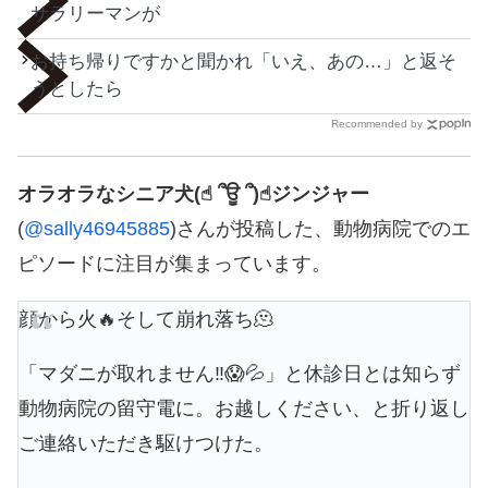
サラリーマンが
お持ち帰りですかと聞かれ「いえ、あの…」と返そ
うとしたら
Recommended by
オラオラなシニア犬(☝︎ ՞ਊ ՞)☝︎ジンジャー
(
@sally46945885
)さんが投稿した、動物病院でのエ
ピソードに注目が集まっています。
顔から火🔥そして崩れ落ち🫠
「マダニが取れません‼️😱💦」と休診日とは知らず
動物病院の留守電に。お越しください、と折り返し
ご連絡いただき駆けつけた。