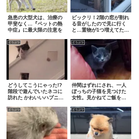
急患の大型犬は、治療の
ビックリ！2階の窓が割れ
甲斐なく…『ペットの熱
る音がしたので見に行く
中症』に最大限の注意を
と…置物が1つ増えてた 3
枚
どうぶつ
どうぶつ
どうしてこうにゃった!?
仲間はずれにされ、一人
階段で遊んでいたネコに
ぼっちの子猫を見つけた
訪れた かわいいハプニン
女性。見かねてご飯をあ
グ
げると？
どうぶつ
どうぶつ