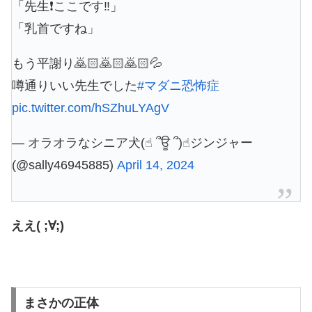
「先生❗️ここです‼️」
「乳首ですね」
もう平謝り🙇🏻🙇🏻🙇🏻💦
噂通りいい先生でした
#マダニ恐怖症
pic.twitter.com/hSZhuLYAgV
— オラオラなシニア犬(☝︎ ՞ਊ ՞)☝︎ジンジャー
(@sally46945885)
April 14, 2024
ええ( ;∀;)
まさかの正体