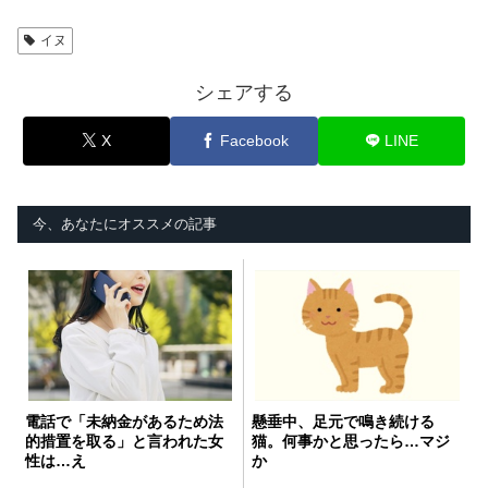
イヌ
シェアする
X
Facebook
LINE
今、あなたにオススメの記事
電話で「未納金があるため法
懸垂中、足元で鳴き続ける
的措置を取る」と言われた女
猫。何事かと思ったら…マジ
性は…え
か