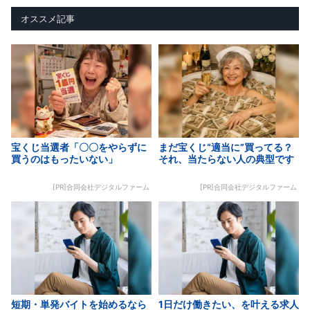
オススメ記事
宝くじ当選者「〇〇をやらずに
まだ宝くじ“適当に”買ってる？
買うのはもったいない」
それ、当たらない人の典型です
[PR]合同会社デジタルファーム
[PR]合同会社デジタルファーム
短期・単発バイトを始めるなら
1日だけ働きたい、を叶える求人