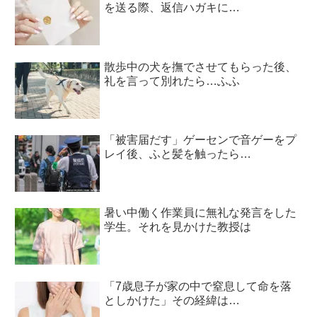
を送る際、返信ハガキに…
散歩中の犬を撫でさせてもらった後、
礼を言って別れたら…ふふ
「被害届だす」ゲーセンで音ゲーをプ
レイ後、ふと髪を触ったら…
暑い中働く作業員に無礼な発言をした
学生。それを見かけた教授は
「7歳息子が家の中で窒息して命を落
としかけた」その経緯は…