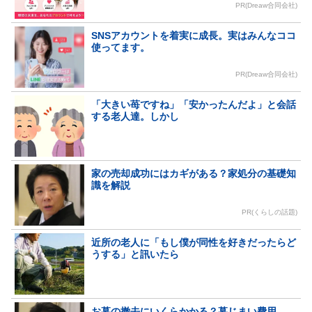
PR(Dreaw合同会社)
SNSアカウントを着実に成長。実はみんなココ
使ってます。
PR(Dreaw合同会社)
「大きい苺ですね」「安かったんだよ」と会話
する老人達。しかし
家の売却成功にはカギがある？家処分の基礎知
識を解説
PR(くらしの話題)
近所の老人に「もし僕が同性を好きだったらど
うする」と訊いたら
お墓の撤去にいくらかかる？墓じまい費用