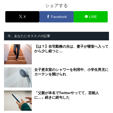
シェアする
X
Facebook
LINE
今、あなたにオススメの記事
【は？】在宅勤務の夫は、妻子が寝室へ入って
から少し経つと…
女子更衣室のシャワーを利用中、小学生男児に
カーテンを開けられ
「父親が本名でTwitterやってて、芸能人
に…」続きに絶句した