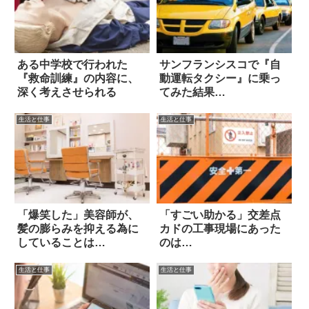
ある中学校で行われた
サンフランシスコで『自
『救命訓練』の内容に、
動運転タクシー』に乗っ
深く考えさせられる
てみた結果…
生活と仕事
生活と仕事
「爆笑した」美容師が、
「すごい助かる」交差点
髪の膨らみを抑える為に
カドの工事現場にあった
していることは…
のは…
生活と仕事
生活と仕事