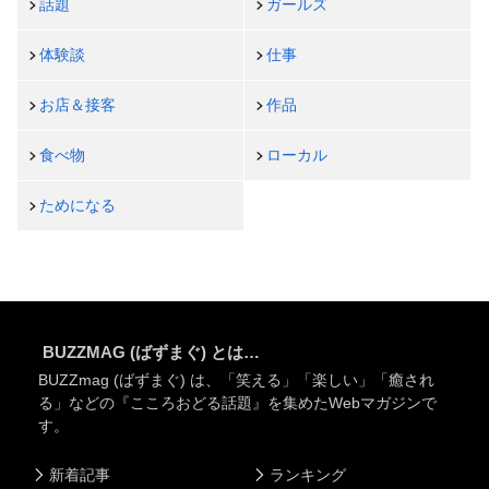
話題
ガールズ
体験談
仕事
お店＆接客
作品
食べ物
ローカル
ためになる
BUZZMAG (ばずまぐ) とは…
BUZZmag (ばずまぐ) は、「笑える」「楽しい」「癒され
る」などの『こころおどる話題』を集めたWebマガジンで
す。
新着記事
ランキング