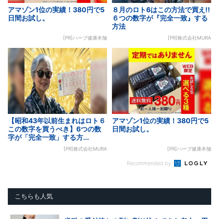
アマゾン1位の実績！380円で5
８月のロト6はこの方法で買え!!
日間お試し。
６つの数字が『完全一致』する
方法
[PR]ハーブ健康本舗
[PR]株式会社MURA
【昭和43年以前生まれはロト６
アマゾン1位の実績！380円で5
この数字を買うべき】6つの数
日間お試し。
字が「完全一致」する方...
[PR]株式会社MURA
[PR]ハーブ健康本舗
Recommended by
こちらも人気