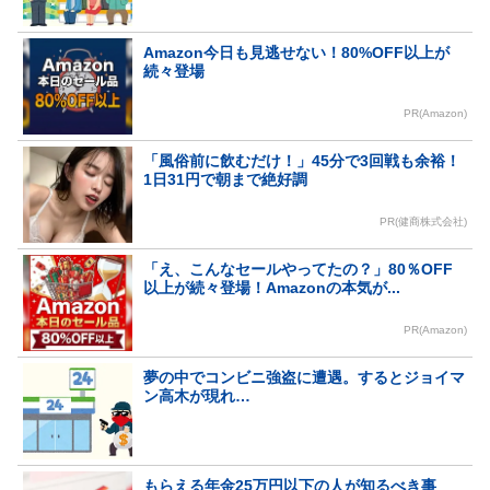
Amazon今日も見逃せない！80%OFF以上が
続々登場
PR(Amazon)
「風俗前に飲むだけ！」45分で3回戦も余裕！
1日31円で朝まで絶好調
PR(健商株式会社)
「え、こんなセールやってたの？」80％OFF
以上が続々登場！Amazonの本気が...
PR(Amazon)
夢の中でコンビニ強盗に遭遇。するとジョイマ
ン高木が現れ…
もらえる年金25万円以下の人が知るべき事