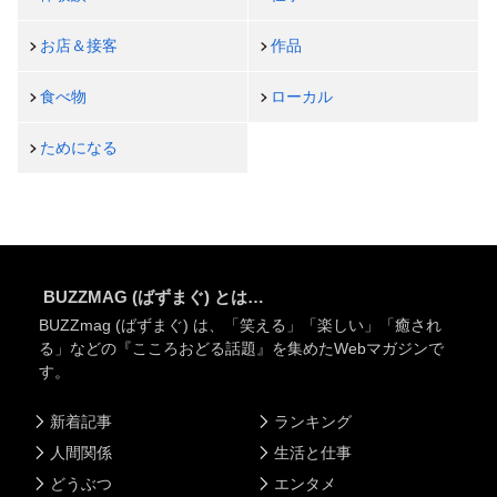
お店＆接客
作品
食べ物
ローカル
ためになる
BUZZMAG (ばずまぐ) とは…
BUZZmag (ばずまぐ) は、「笑える」「楽しい」「癒され
る」などの『こころおどる話題』を集めたWebマガジンで
す。
新着記事
ランキング
人間関係
生活と仕事
どうぶつ
エンタメ