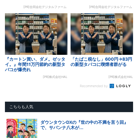
[PR]合同会社デジタルファーム
[PR]合同会社デジタルファーム
『カートン買い、ダメ。ゼッタ
「たばこ税なし」600円→83円
イ。』年間11万円節約の新型タ
の新型タバコに喫煙者群がる
バコが爆売れ
[PR]株式会社HAL
[PR]株式会社HAL
Recommended by
こちらも人気
ダウンタウンDXの『世の中の不満を言う回』
で、サバンナ八木が…