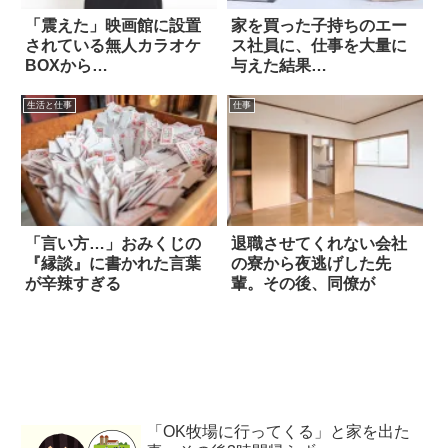
「震えた」映画館に設置
家を買った子持ちのエー
されている無人カラオケ
ス社員に、仕事を大量に
BOXから…
与えた結果…
生活と仕事
仕事
「言い方…」おみくじの
退職させてくれない会社
『縁談』に書かれた言葉
の寮から夜逃げした先
が辛辣すぎる
輩。その後、同僚が
「OK牧場に行ってくる」と家を出た