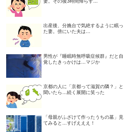
妻。その後3時間帰らず…
出産後、分娩台で気絶するように眠っ
た妻。傍にいた夫は…
男性が『睡眠時無呼吸症候群』だと自
覚したきっかけは…マジか
京都の人に「京都って滋賀の隣？」と
聞いたら…続く展開に笑った
「母親がふざけて作ったうちの墓」見
てみると…すげえええ！