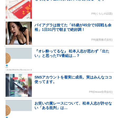
PR(くらしの話題)
バイアグラは捨てた「65歳が45分で3回戦も余
裕」1日31円で朝まで絶好調！
PR(健商株式会社)
『オレ酔ってるな』 松本人志が思わず「出た
い」と思ったTV番組は…？
SNSアカウントを着実に成長。実はみんなココ
使ってます。
PR(Dreaw合同会社)
お笑いの賞レースについて、松本人志が許せな
い「ある批判」は…