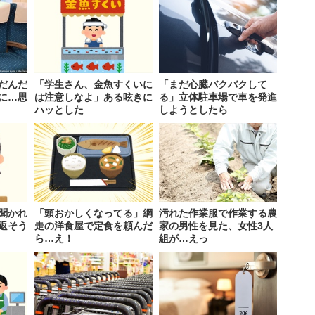
だんだ
「学生さん、金魚すくいに
「まだ心臓バクバクして
に…思
は注意しなよ」ある呟きに
る」立体駐車場で車を発進
ハッとした
しようとしたら
聞かれ
「頭おかしくなってる」網
汚れた作業服で作業する農
返そう
走の洋食屋で定食を頼んだ
家の男性を見た、女性3人
ら…え！
組が…えっ