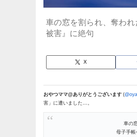
車の窓を割られ、奪われ
被害』に絶句
X
おやつママ@ありがとうございます
(
@oya
害」に遭いました…。
車の
母子手帳