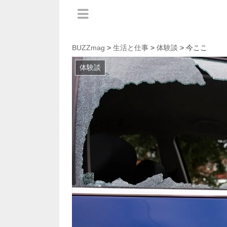
BUZZmag
>
生活と仕事
>
体験談
> 今ここ
体験談