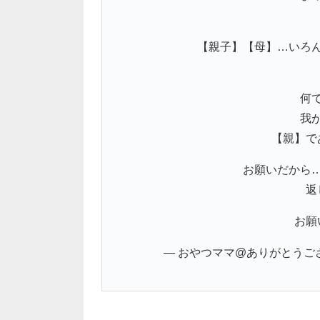
【親子】【母】…いろ
何
我
【親】で
お願いだから
返
お願
— おやつママ@ありがとうございます