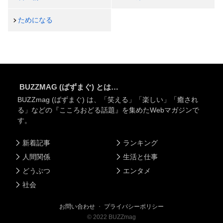
ためになる
BUZZMAG (ばずまぐ) とは…
BUZZmag (ばずまぐ) は、「笑える」「楽しい」「癒され
る」などの『こころおどる話題』を集めたWebマガジンで
す。
新着記事
ランキング
人間関係
生活と仕事
どうぶつ
エンタメ
社会
お問い合わせ
・
プライバシーポリシー
©
2022
BUZZmag