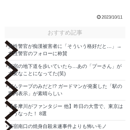
2023/10/11
おすすめ記事
男性警官が痴漢被害者に「そういう格好だと…」→
女性警官のフォローに称賛
新宿の地下道を歩いていたら…あの「プーさん」が
大変なことになってた(笑)
ガムテープのみだと!? ガードマンが発案した「駅の
案内表示」が素晴らしい
【多摩川がファンタジー 他】昨日の大雪で、東京は
こうなった！ 8選
新宿南口の焼身自殺未遂事件よりも怖いモノ