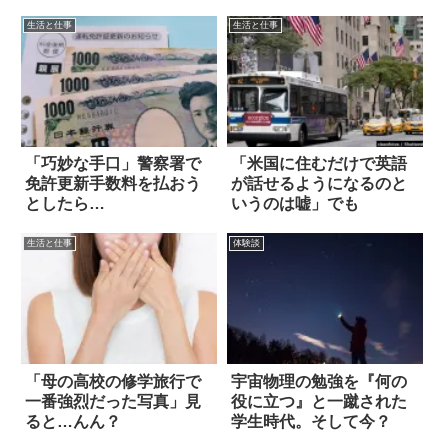
生活と仕事
生活と仕事
「巧妙な手口」警察署で
「米国に住むだけで英語
免許更新手数料を払おう
が話せるようになるのと
としたら…
いうのは嘘」でも
生活と仕事
体験談
「母の高校の修学旅行で
宇宙物理の勉強を『何の
一番強烈だった写真」見
役に立つ』と一蹴された
ると…んん？
学生時代。そして今？