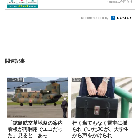
PR(Dreaw合同会社)
Recommended by
関連記事
生活と仕事
体験談
「徳島航空基地祭の案内
行く当てもなく電車に揺
看板が再利用でエコだっ
られていたJCが、大学生
た」見ると…あっ
から声をかけられ