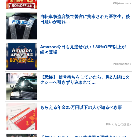
PR(Amazon)
自転車窃盗容疑で警官に拘束された医学生。後
日疑いが晴れ…
Amazon今日も見逃せない！80%OFF以上が
続々登場
PR(Amazon)
【恐怖】 信号待ちをしていたら、男2人組にタ
クシーへ引きずり込まれて…
もらえる年金25万円以下の人が知るべき事
PR(くらしの話題)