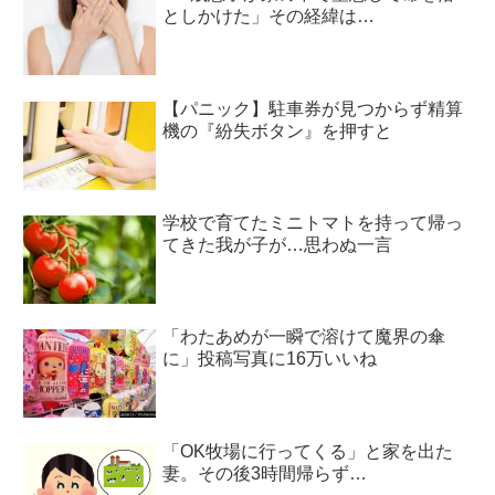
としかけた」その経緯は…
【パニック】駐車券が見つからず精算
機の『紛失ボタン』を押すと
学校で育てたミニトマトを持って帰っ
てきた我が子が…思わぬ一言
「わたあめが一瞬で溶けて魔界の傘
に」投稿写真に16万いいね
「OK牧場に行ってくる」と家を出た
妻。その後3時間帰らず…