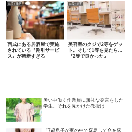
生活と仕事
お店＆接客
西成にある居酒屋で実施
美容室のクジで2等をゲッ
されている『割引サービ
ト。そして1等を見たら…
ス』が斬新すぎる
『2等で良かった』
暑い中働く作業員に無礼な発言をした
学生。それを見かけた教授は
「7歳息子が家の中で窒息して命を落