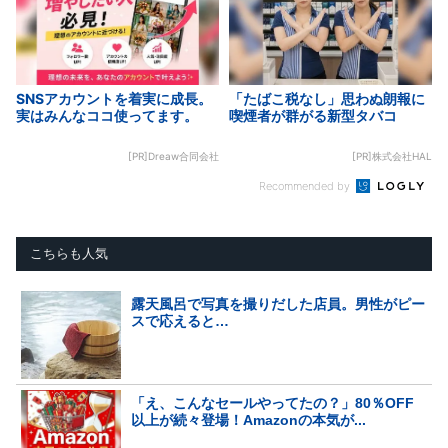
SNSアカウントを着実に成長。
「たばこ税なし」思わぬ朗報に
実はみんなココ使ってます。
喫煙者が群がる新型タバコ
[PR]Dreaw合同会社
[PR]株式会社HAL
Recommended by
こちらも人気
露天風呂で写真を撮りだした店員。男性がピー
スで応えると…
「え、こんなセールやってたの？」80％OFF
以上が続々登場！Amazonの本気が...