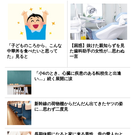
「子どものころから、こんな
【困惑】抜けた親知らずを見
中華丼を食べたいと思って
た歯科助手の女性が…思わぬ
た」見ると
一言
「小6のとき、心臓に疾患のある転校生と出逢
い…」続く展開に涙
新幹線の荷物棚からだんだん出てきたヤツの姿
に…思わず二度見
長期休暇になると家に来る男性。母の愛人かと