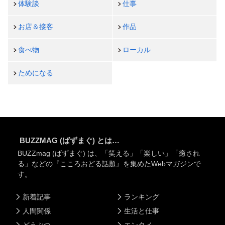
体験談
仕事
お店＆接客
作品
食べ物
ローカル
ためになる
BUZZMAG (ばずまぐ) とは…
BUZZmag (ばずまぐ) は、「笑える」「楽しい」「癒され
る」などの『こころおどる話題』を集めたWebマガジンで
す。
新着記事
ランキング
人間関係
生活と仕事