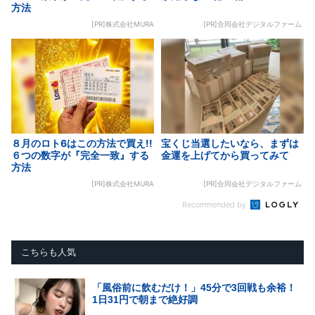
方法
[PR]株式会社MURA
[PR]合同会社デジタルファーム
８月のロト6はこの方法で買え!!
宝くじ当選したいなら、まずは
６つの数字が『完全一致』する
金運を上げてから買ってみて
方法
[PR]株式会社MURA
[PR]合同会社デジタルファーム
Recommended by
こちらも人気
「風俗前に飲むだけ！」45分で3回戦も余裕！
1日31円で朝まで絶好調