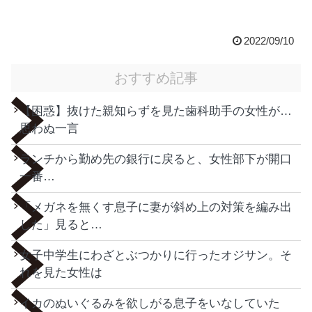
2022/09/10
おすすめ記事
【困惑】抜けた親知らずを見た歯科助手の女性が…
思わぬ一言
ランチから勤め先の銀行に戻ると、女性部下が開口
一番…
「メガネを無くす息子に妻が斜め上の対策を編み出
した」見ると…
女子中学生にわざとぶつかりに行ったオジサン。そ
れを見た女性は
イカのぬいぐるみを欲しがる息子をいなしていた