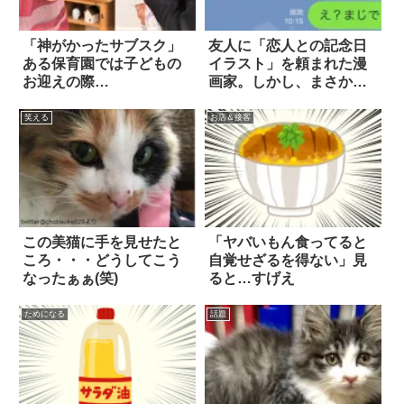
「神がかったサブスク」
友人に「恋人との記念日
ある保育園では子どもの
イラスト」を頼まれた漫
お迎えの際…
画家。しかし、まさかの
報告が届いて？
笑える
お店＆接客
この美猫に手を見せたと
「ヤバいもん食ってると
ころ・・・どうしてこう
自覚せざるを得ない」見
なったぁぁ(笑)
ると…すげえ
ためになる
話題