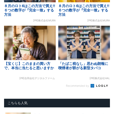
８月のロト6はこの方法で買え!!
８月のロト6はこの方法で買え!!
６つの数字が『完全一致』する
６つの数字が『完全一致』する
方法
方法
[PR]株式会社MURA
[PR]株式会社MURA
【宝くじ】このままの買い方
「たばこ税なし」思わぬ朗報に
で、本当に当たると思いますか
喫煙者が群がる新型タバコ
[PR]合同会社デジタルファーム
[PR]株式会社HAL
Recommended by
こちらも人気