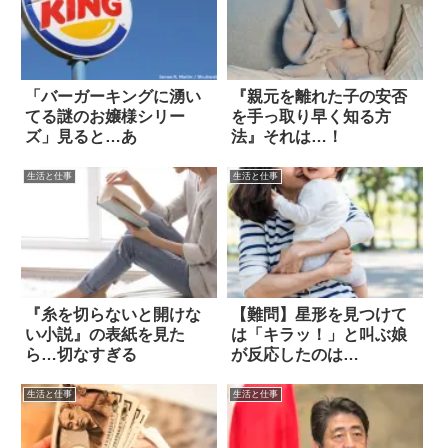
「バーガーキングに湧い
『親元を離れた子の安否
てる謎のお嬢様シリー
を手っ取り早く知る方
ズ」見ると…あ
法』それは…！
生活と仕事
生活と仕事
『糸を切らないと開けな
【難問】星形を見つけて
い小説』の表紙を見た
は「キラッ！」と叫ぶ娘
ら…切なすぎる
が反応したのは…
生活と仕事
生活と仕事