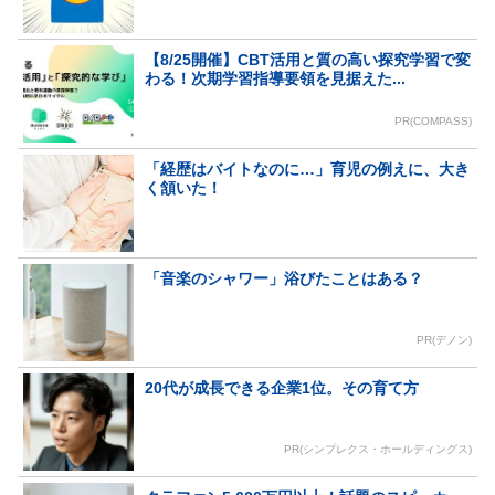
【8/25開催】CBT活用と質の高い探究学習で変
わる！次期学習指導要領を見据えた...
PR(COMPASS)
「経歴はバイトなのに…」育児の例えに、大き
く頷いた！
「音楽のシャワー」浴びたことはある？
PR(デノン)
20代が成長できる企業1位。その育て方
PR(シンプレクス・ホールディングス)