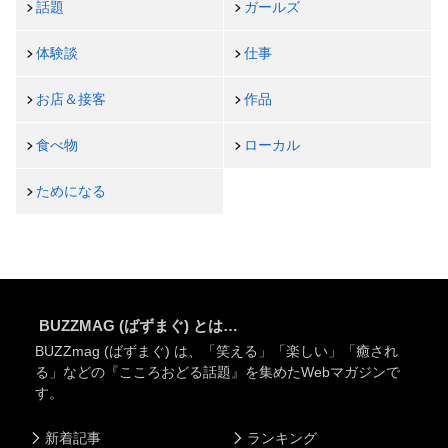
話題
ガールズ
体験談
仕事
お店＆接客
作品
食べ物
ローカル
ためになる
BUZZMAG (ばずまぐ) とは…
BUZZmag (ばずまぐ) は、「笑える」「楽しい」「癒され
る」などの『こころおどる話題』を集めたWebマガジンで
す。
新着記事
ランキング