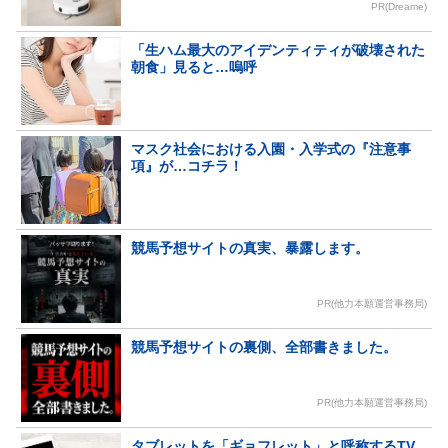
PR(Dreame)
「生ハム最大のアイデンティティが破壊された
朝食」見ると…嗚呼
マスク社会における入園・入学式の『注意事
項』が…コチラ！
競馬予想サイトの真実、暴露します。
PR(他力本願運営事務局)
競馬予想サイトの裏側、全部書きました。
PR(他力本願運営事務局)
タブレットを「ギョフレット」と呼称するTV