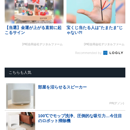
【当選】金運が上がる直前に起
宝くじ当たる人は“たまたま”じ
こるサイン
ゃない?!
[PR]合同会社デジタルファーム
[PR]合同会社デジタルファーム
Recommended by
こちらも人気
部屋を沼らせるスピーカー
PR(デノン)
100℃でモップ洗浄、圧倒的な吸引力…今注目
のロボット掃除機