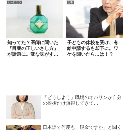
ためになる
仕事
知ってた？医師に聞いた
子どもの休校を受け、有
『目薬の正しいさし方』
給申請するも却下に。ワ
が話題に。変な味がする
ケを聞いたら…は！？
人は間違い
「どうしよう」職場のオバサンが自分
の挨拶だけ無視してきて…
日本語で何度も「現金ですか」と聞く