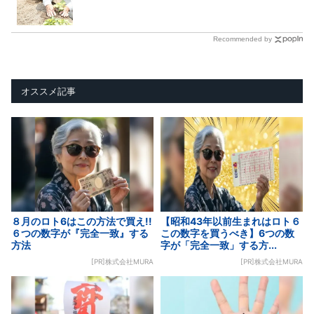
Recommended by
オススメ記事
８月のロト6はこの方法で買え!!
【昭和43年以前生まれはロト６
６つの数字が『完全一致』する
この数字を買うべき】6つの数
方法
字が「完全一致」する方...
[PR]株式会社MURA
[PR]株式会社MURA