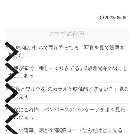
2023/09/05
おすすめ記事
「USJ狙い打ちで雨が降ってる」写真を見て衝撃を
受けた！
「我が家で一番しっくりきてる」2歳差兄弟の過ごし
方は…あっ
「”私とワルツを”のカラオケ映像酷すぎない？」見る
と…えぇ
「なにこれ怖」パンパースのパッケージをよく見た
ら…ひぇっ
「この電車、床が全部QRコードなんだけど」見る