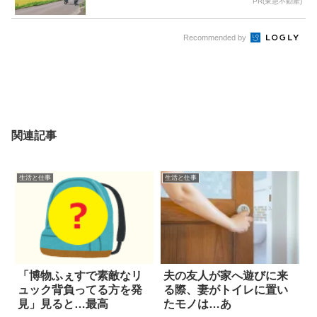
PR(東急不動産)
Recommended by
関連記事
生活と仕事
生活と仕事
「博物ふぇすで素敵なリ
夫の友人が家へ遊びに来
ュック背負ってる方を発
る際、妻がトイレに置い
見」見ると…最高
たモノは…あ