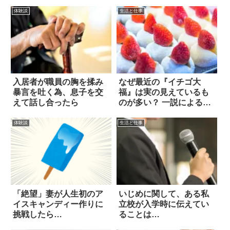
体験談
生活と仕事
入居者が職員の胸を揉み
なぜ最近の『イチゴ大
暴言を吐く為、息子を交
福』は実の見えているも
えて話し合ったら
のが多い？ 一説による
と…
体験談
生活と仕事
「絶望」妻が人生初のア
いじめに関して、ある私
イスキャンディー作りに
立校が入学時に伝えてい
挑戦したら…
ることは…