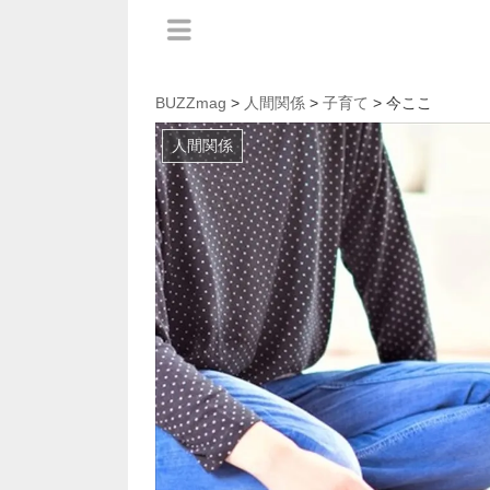
BUZZmag
>
人間関係
>
子育て
> 今ここ
人間関係