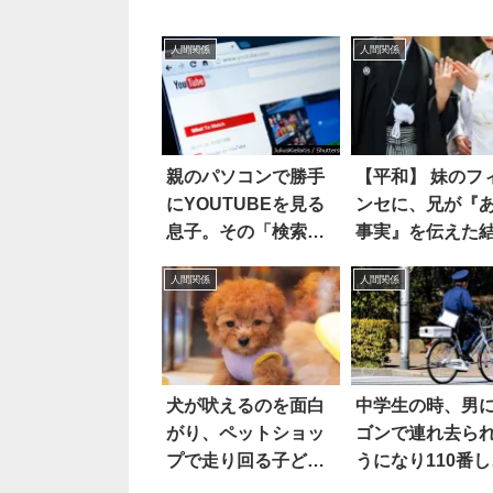
人間関係
人間関係
親のパソコンで勝手
【平和】 妹のフ
にYOUTUBEを見る
ンセに、兄が『
息子。その「検索履
事実』を伝えた
歴」が可愛すぎて吹
果…！？
人間関係
人間関係
いた！
犬が吠えるのを面白
中学生の時、男
がり、ペットショッ
ゴンで連れ去ら
プで走り回る子ど
うになり110番し
も。それを見た母親
ら…え