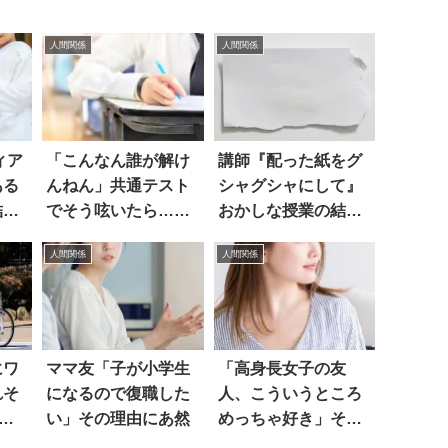
人間関係
人間関係
ィア
「こんなん誰が解け
講師『配った紙をグ
ある
んねん」共通テスト
シャグシャにして』
結
でそう呟いたら…笑
おかしな授業の結末
った
に震えた
人間関係
人間関係
にワ
ママ友「子が小学生
「高身長女子の友
れそ
になるので復職した
人、こういうところ
た
い」その理由にあ然
めっちゃ好き」その
内容は…