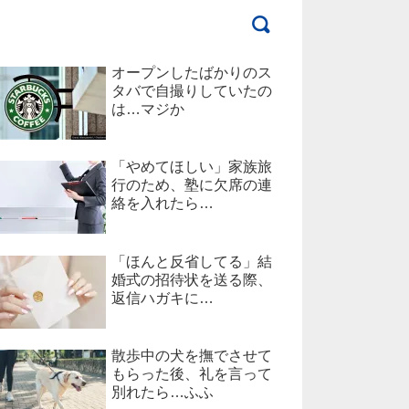
オープンしたばかりのス
タバで自撮りしていたの
は…マジか
「やめてほしい」家族旅
行のため、塾に欠席の連
絡を入れたら…
「ほんと反省してる」結
婚式の招待状を送る際、
返信ハガキに…
散歩中の犬を撫でさせて
もらった後、礼を言って
別れたら…ふふ