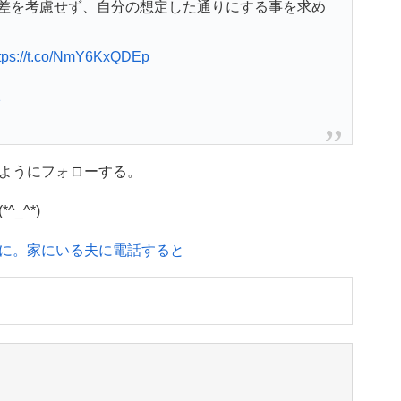
人差を考慮せず、自分の想定した通りにする事を求め
tps://t.co/NmY6KxQDEp
1
ようにフォローする。
_^*)
に。家にいる夫に電話すると