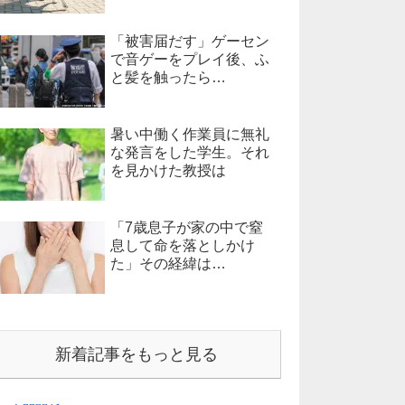
「被害届だす」ゲーセン
で音ゲーをプレイ後、ふ
と髪を触ったら…
暑い中働く作業員に無礼
な発言をした学生。それ
を見かけた教授は
「7歳息子が家の中で窒
息して命を落としかけ
た」その経緯は…
新着記事をもっと見る