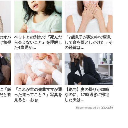
のオバ
ペットとの別れで『死んだ
「7歳息子が家の中で窒息
け無視
ら会えないこと』を理解し
して命を落としかけた」そ
た4歳児が…
の経緯は…
に「飯
「これが世の先輩ママが通
【絶句】妻の帰りが20時
だと答
った道ってこと？」写真を
なのに、17時過ぎに帰宅
見ると…おぉ
した夫は…
Recommended by