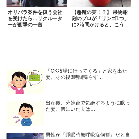
オリパラ案件を扱う会社
【悪魔の実！？】 果物彫
を受けたら…リクルータ
刻のプロが「リンゴ1つ」
ーが衝撃の一言
に2時間かけると、こうな
る！！
「OK牧場に行ってくる」と家を出た
妻。その後3時間帰らず…
出産後、分娩台で気絶するように眠っ
た妻。傍にいた夫は…
男性が『睡眠時無呼吸症候群』だと自