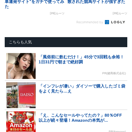
単連発サイト”をガチで使ってみ
散された競馬サイトが強すぎた
た
[PR]ルーツ
[PR]ルーツ
Recommended by
こちらも人気
「風俗前に飲むだけ！」45分で3回戦も余裕！
1日31円で朝まで絶好調
PR(健商株式会社)
「インフレが凄い」ダイソーで購入したゴミ袋
をよく見たら…え
「え、こんなセールやってたの？」80％OFF
以上が続々登場！Amazonの本気が...
PR(Amazon)