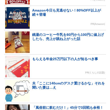
Amazon今日も見逃せない！80%OFF以上が
続々登場
PR(Amazon)
銭湯のコーヒー牛乳を80円から100円に値上げ
したら、売上が跳ね上がった話
もらえる年金25万円以下の人が知るべき事
PR(くらしの話題)
夫「ここに140cmのデスク置けるかな」それを
聞いた妻は…え
「風俗前に飲むだけ！」45分で3回戦も余裕！