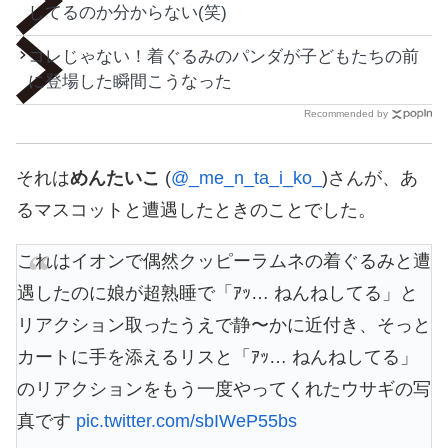
してるのか分からない(笑)
コレじゃない！着ぐるみのパンダが子どもたちの前
に登場した瞬間こうなった
Recommended by
それは
めんたいこ
(
@_me_n_ta_i_ko_
)さんが、あ
るマスコットと遭遇したときのことでした。
これはイオンで偶然クッピーラムネの着ぐるみと遭
遇したのに娘が超熟睡で「ｱｯ… ねんねしてる」と
リアクション取ったうえで静〜かに近付き、そっと
カートに手を添えるリスと「ｱｯ… ねんねしてる」
のリアクションをもう一度やってくれたウサギの写
真です
pic.twitter.com/sbIWeP55bs