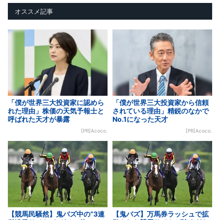
オススメ記事
「僕が世界三大投資家に認めら
「僕が世界三大投資家から信頼
れた理由」株価の天気予報士と
されている理由」精鋭のなかで
呼ばれた天才が暴露
No.1になった天才
[PR]Acoco.
[PR]Acoco.
【競馬民騒然】鬼バズ中の“3連
【鬼バズ】万馬券ラッシュで拡