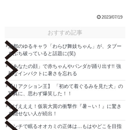
2023/07/19
おすすめ記事
京都のゆるキャラ「わらび舞妓ちゃん」が、タブー
をぶち破っていると話題に(笑)
「あなたの顔」で赤ちゃんやパンダが踊り出す!! 強
烈なインパクトに暑さを忘れる
【リアクション王】 「初めて着ぐるみを見た犬」の
写真に、思わず爆笑した！！
すげえええ！仮装大賞の衝撃作『暑～い！』に驚き
を隠せない人が続出！
ベンチで眠るオオカミの正体は…もはやどこを目指