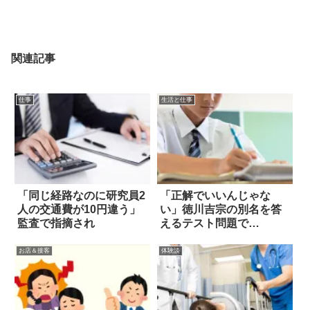
関連記事
仕事
生活と仕事
「同じ経路なのに研究員2
「正解でいいんじゃな
人の交通費が10円違う」
い」徳川吉宗の別名を答
監査で指摘され
えるテスト問題で…
お店＆接客
体験談