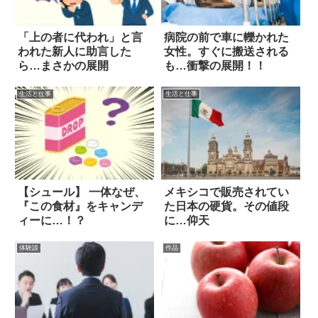
「上の者に代われ」と言
病院の前で車に轢かれた
われた新人に助言した
女性。すぐに搬送される
ら…まさかの展開
も…衝撃の展開！！
生活と仕事
生活と仕事
【シュール】 一体なぜ、
メキシコで販売されてい
『この食材』をキャンデ
た日本の硬貨。その値段
ィーに…！？
に…仰天
体験談
作品