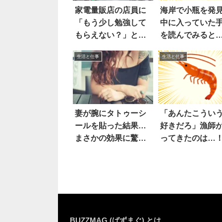
家電量販店の店員に
海岸で小瓶を発
「もう少し勉強して
中に入っていた
もらえない？」と言
を読んでみると
ったら
ぇ
生活と仕事
生活と仕事
妻が腕にタトゥーシ
「あんたこうい
ールを貼った結果…
好きだろ」漁師
まさかの効果に驚い
ってきたのは…
た
BUZZMAG (ばずまぐ) とは…