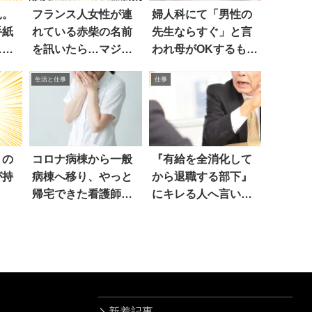
見。
フランス人女性が連
婦人科にて「男性の
手紙
れている赤柴の名前
先生ならすぐ」と言
…え
を訊いたら…マジ
われ母がOKするも、
か！
看護師が…
生活と仕事
仕事
うの
コロナ病棟から一般
『有給を全消化して
が持
病棟へ移り、やっと
から退職する部下』
！
帰宅できた看護師に
にキレる人へ言いた
夫は
いのは
新着記事