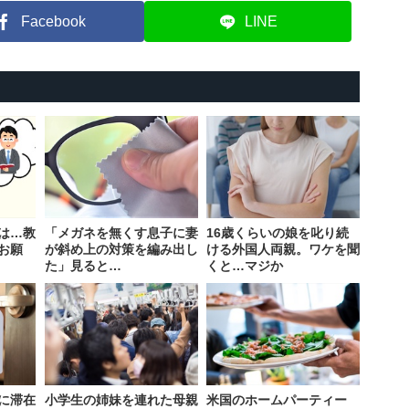
Facebook
LINE
は…教
「メガネを無くす息子に妻
16歳くらいの娘を叱り続
お願
が斜め上の対策を編み出し
ける外国人両親。ワケを聞
た」見ると…
くと…マジか
に滞在
小学生の姉妹を連れた母親
米国のホームパーティー