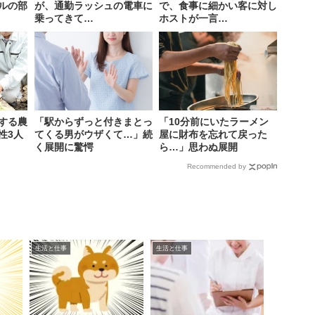
ルの部
が、通勤ラッシュの電車に
で、食事に細かい客に対し
乗ってきて…
ホストが一言…
する農
「駅からずっと付きまとっ
「10分前にいたラーメン
性3人
てくる男がウザくて…」続
屋に財布を忘れて戻った
く展開に驚愕
ら…」思わぬ展開
Recommended by
生活と仕事
生活と仕事