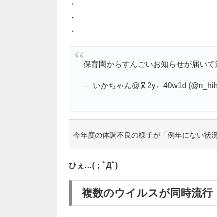
・
・
・
保育園からすんごいお知らせが届いて
— いかちゃん@🦑2y←40w1d (@n_hih
今年度の体調不良の様子が「例年にない状
ひぇ…(；ﾟДﾟ)
複数のウイルスが同時流行