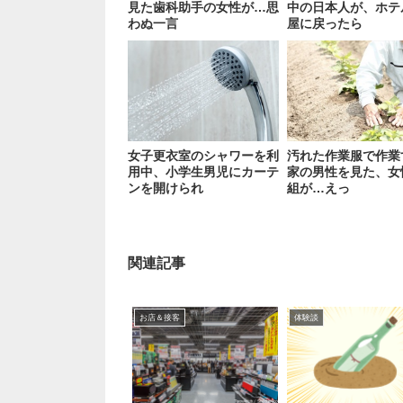
見た歯科助手の女性が…思
中の日本人が、ホテ
わぬ一言
屋に戻ったら
女子更衣室のシャワーを利
汚れた作業服で作業
用中、小学生男児にカーテ
家の男性を見た、女
ンを開けられ
組が…えっ
関連記事
お店＆接客
体験談