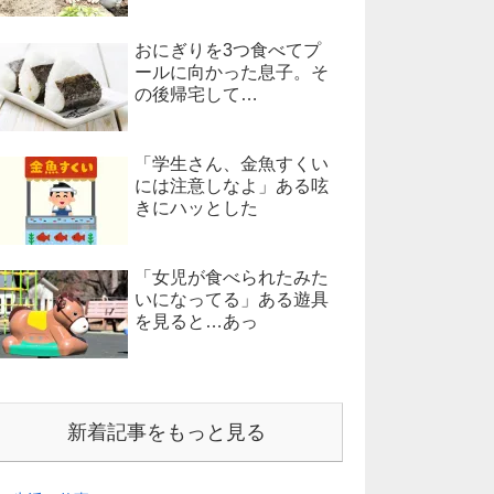
おにぎりを3つ食べてプ
ールに向かった息子。そ
の後帰宅して…
「学生さん、金魚すくい
には注意しなよ」ある呟
きにハッとした
「女児が食べられたみた
いになってる」ある遊具
を見ると…あっ
新着記事をもっと見る