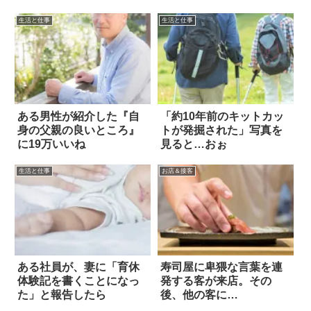
生活と仕事
生活と仕事
ある男性が紹介した『自
「約10年前のキットカッ
身の父親の良いところ』
トが発掘された」写真を
に19万いいね
見ると…おぉ
生活と仕事
お店＆接客
ある社員が、妻に「育休
寿司屋に卑猥な言葉を連
体験記を書くことになっ
発する客が来店。その
た」と報告したら
後、他の客に…