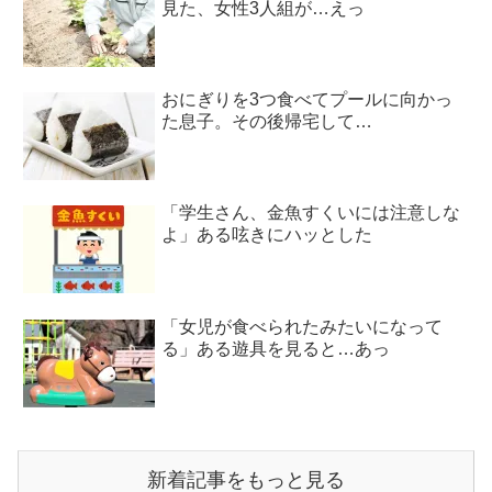
見た、女性3人組が…えっ
おにぎりを3つ食べてプールに向かっ
た息子。その後帰宅して…
「学生さん、金魚すくいには注意しな
よ」ある呟きにハッとした
「女児が食べられたみたいになって
る」ある遊具を見ると…あっ
新着記事をもっと見る