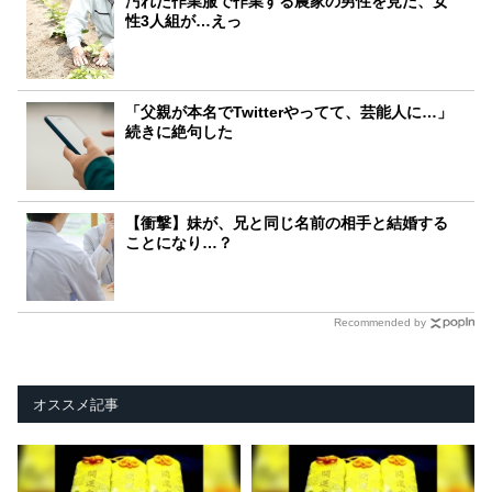
汚れた作業服で作業する農家の男性を見た、女
性3人組が…えっ
「父親が本名でTwitterやってて、芸能人に…」
続きに絶句した
【衝撃】妹が、兄と同じ名前の相手と結婚する
ことになり…？
Recommended by
オススメ記事