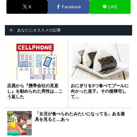
X
Facebook
LINE
今、あなたにオススメの記事
店員から『携帯会社の見直
おにぎりを3つ食べてプールに
し』を勧められた男性は…こ
向かった息子。その後帰宅し
う返した
て…
「女児が食べられたみたいになってる」ある遊
具を見ると…あっ