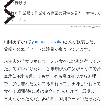
ない行動は
汚れた作業服で作業する農家の男性を見た、女性3人
組が…えっ
Recommended by
山田あすか
(
@yamada__asuka
)さんが投稿した、
父親とのエピソードに注目が集まっています。
スネ夫の「サッポロラーメン食べに北海道行ってき
た」てアレやりたい、と末期がんの父が言うので合
点承知✈️北海道、でもザ・有名店は並ぶから無理
で。少し離れた空いてる店行って、美味しいねって
食べて3週間後に彼は旅立ったんだけど、最期まで
言えなかったんだ。あの店、旭川ラーメンだったん