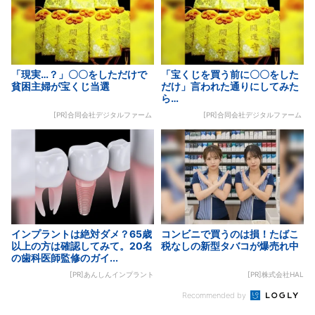
「現実…？」〇〇をしただけで
「宝くじを買う前に〇〇をした
貧困主婦が宝くじ当選
だけ」言われた通りにしてみた
ら…
[PR]合同会社デジタルファーム
[PR]合同会社デジタルファーム
インプラントは絶対ダメ？65歳
コンビニで買うのは損！たばこ
以上の方は確認してみて。20名
税なしの新型タバコが爆売れ中
の歯科医師監修のガイ...
[PR]あんしんインプラント
[PR]株式会社HAL
Recommended by