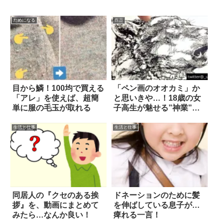
ためになる
作品
目から鱗！100均で買える
「ペン画のオオカミ」か
「アレ」を使えば、超簡
と思いきや…！18歳の女
単に服の毛玉が取れる
子高生が魅せる”神業”に
驚きの声
生活と仕事
生活と仕事
同居人の『クセのある挨
ドネーションのために髪
拶』を、動画にまとめて
を伸ばしている息子が…
みたら…なんか良い！
痺れる一言！