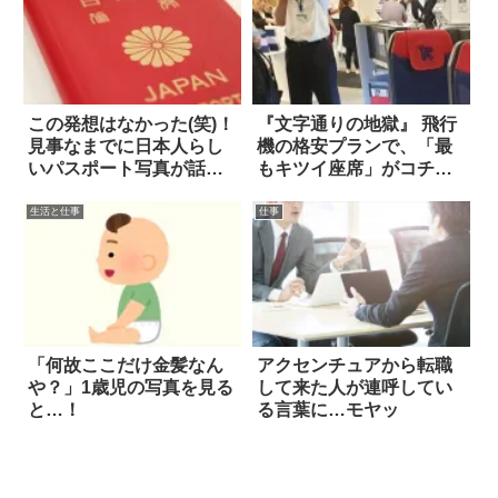
この発想はなかった(笑)！
『文字通りの地獄』 飛行
見事なまでに日本人らし
機の格安プランで、「最
いパスポート写真が話題
もキツイ座席」がコチ
に
ラ！！
生活と仕事
仕事
「何故ここだけ金髪なん
アクセンチュアから転職
や？」1歳児の写真を見る
して来た人が連呼してい
と…！
る言葉に…モヤッ