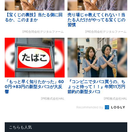
【宝くじの裏技】当たる側に回
売り場じゃ教えてくれない！当
るか、このままか
たる人だけがやってる宝くじの
習慣
[PR]合同会社デジタルファーム
[PR]合同会社デジタルファーム
「もっと早く知りたかった」60
『コンビニでタバコ買うの、ち
0円→83円の新型タバコが大反
ょっと待って！！』年間11万円
響
節約の新型タバコ
[PR]株式会社HAL
[PR]株式会社HAL
Recommended by
こちらも人気