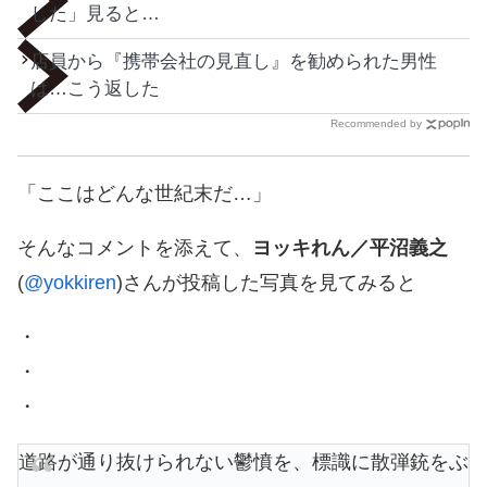
した」見ると…
店員から『携帯会社の見直し』を勧められた男性
は…こう返した
Recommended by
「ここはどんな世紀末だ…」
そんなコメントを添えて、
ヨッキれん／平沼義之
(
@yokkiren
)さんが投稿した写真を見てみると
・
・
・
道路が通り抜けられない鬱憤を、標識に散弾銃をぶ