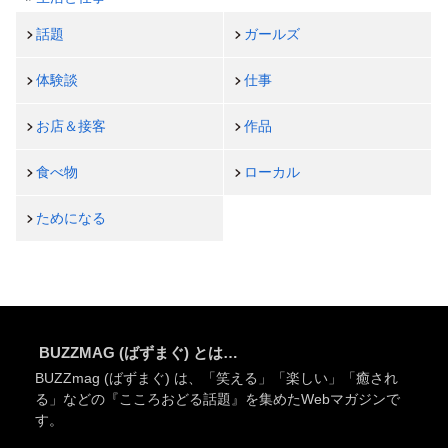
話題
ガールズ
体験談
仕事
お店＆接客
作品
食べ物
ローカル
ためになる
BUZZMAG (ばずまぐ) とは…
BUZZmag (ばずまぐ) は、「笑える」「楽しい」「癒され
る」などの『こころおどる話題』を集めたWebマガジンで
す。