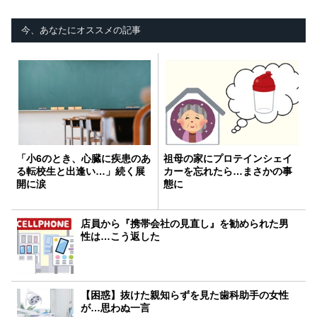
今、あなたにオススメの記事
「小6のとき、心臓に疾患のあ
祖母の家にプロテインシェイ
る転校生と出逢い…」続く展
カーを忘れたら…まさかの事
開に涙
態に
店員から『携帯会社の見直し』を勧められた男
性は…こう返した
【困惑】抜けた親知らずを見た歯科助手の女性
が…思わぬ一言