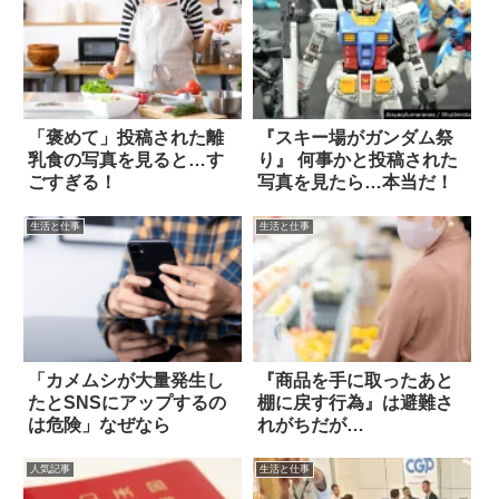
「褒めて」投稿された離
『スキー場がガンダム祭
乳食の写真を見ると…す
り』 何事かと投稿された
ごすぎる！
写真を見たら…本当だ！
生活と仕事
生活と仕事
「カメムシが大量発生し
『商品を手に取ったあと
たとSNSにアップするの
棚に戻す行為』は避難さ
は危険」なぜなら
れがちだが…
人気記事
生活と仕事