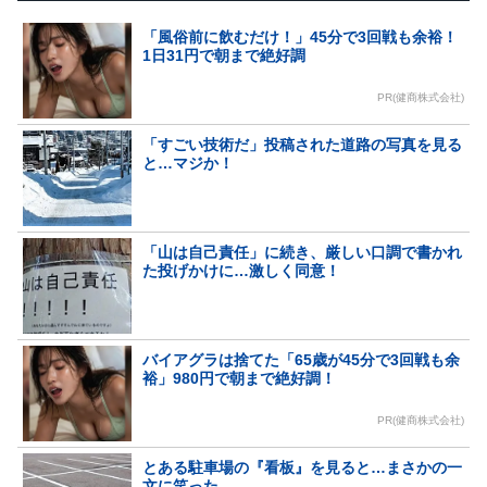
「風俗前に飲むだけ！」45分で3回戦も余裕！
1日31円で朝まで絶好調
PR(健商株式会社)
「すごい技術だ」投稿された道路の写真を見る
と…マジか！
「山は自己責任」に続き、厳しい口調で書かれ
た投げかけに…激しく同意！
バイアグラは捨てた「65歳が45分で3回戦も余
裕」980円で朝まで絶好調！
PR(健商株式会社)
とある駐車場の『看板』を見ると…まさかの一
文に笑った