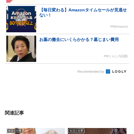
【毎日変わる】Amazonタイムセールが見逃せ
ない！
PR(Amazon)
お墓の撤去にいくらかかる？墓じまい費用
PR(くらしの話題)
Recommended by
関連記事
生活と仕事
生活と仕事