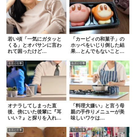
若い頃「一気にガタッと
「カービィの和菓子」の
くる」とオバサンに言わ
ホッペをいじり倒した結
れて困ったけど…
果…とんでもないことに
(笑)
生活と仕事
生活と仕事
オナラしてしまった直
「料理大嫌い」と言う母
後、傍にいた後輩に『耳
親の手作りメニューが美
いい？』と探りを入れた
味しいワケは…
ら…
生活と仕事
生活と仕事