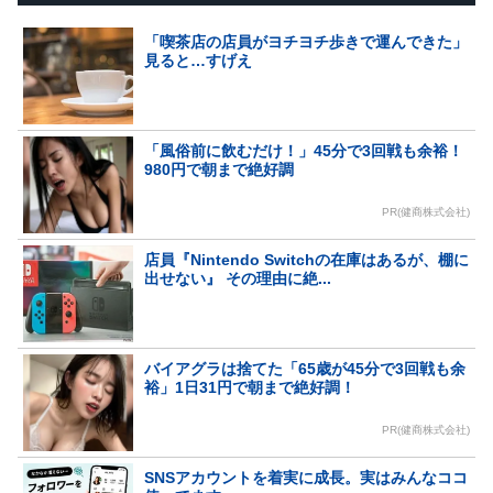
「喫茶店の店員がヨチヨチ歩きで運んできた」
見ると…すげえ
「風俗前に飲むだけ！」45分で3回戦も余裕！
980円で朝まで絶好調
PR(健商株式会社)
店員『Nintendo Switchの在庫はあるが、棚に
出せない』 その理由に絶...
バイアグラは捨てた「65歳が45分で3回戦も余
裕」1日31円で朝まで絶好調！
PR(健商株式会社)
SNSアカウントを着実に成長。実はみんなココ