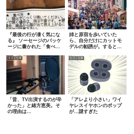
『最後の行が凄く気にな
姉と原宿を歩いていた
る』 ソーセージのパッケ
ら、自分だけにカットモ
ージに書かれた「食べ
デルの勧誘が。すると…
方」を読むと？
落語か！？
生活と仕事
生活と仕事
「昔、TV出演するのが辛
「アレより小さい」ワイ
かった」と緒方恵美。そ
ヤレスイヤホンのポップ
の理由は…
が…謎すぎた