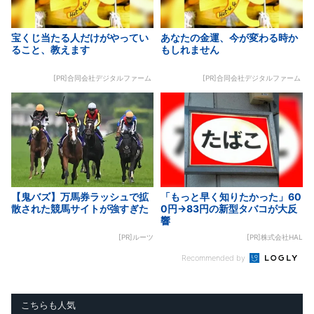
宝くじ当たる人だけがやってい
あなたの金運、今が変わる時か
ること、教えます
もしれません
[PR]合同会社デジタルファーム
[PR]合同会社デジタルファーム
【鬼バズ】万馬券ラッシュで拡
「もっと早く知りたかった」60
散された競馬サイトが強すぎた
0円→83円の新型タバコが大反
響
[PR]ルーツ
[PR]株式会社HAL
Recommended by
こちらも人気