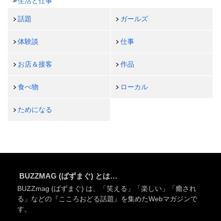
生活と仕事
話題
ガールズ
体験談
仕事
お店＆接客
作品
食べ物
ローカル
ためになる
BUZZMAG (ばずまぐ) とは…
BUZZmag (ばずまぐ) は、「笑える」「楽しい」「癒され
る」などの『こころおどる話題』を集めたWebマガジンで
す。