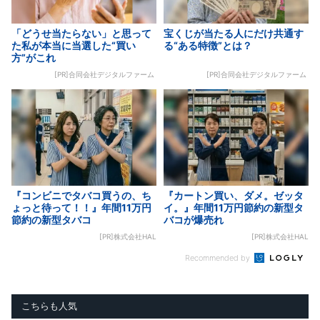
「どうせ当たらない」と思って
宝くじが当たる人にだけ共通す
た私が本当に当選した“買い
る“ある特徴”とは？
方”がこれ
[PR]合同会社デジタルファーム
[PR]合同会社デジタルファーム
『コンビニでタバコ買うの、ち
『カートン買い、ダメ。ゼッタ
ょっと待って！！』年間11万円
イ。』年間11万円節約の新型タ
節約の新型タバコ
バコが爆売れ
[PR]株式会社HAL
[PR]株式会社HAL
Recommended by
こちらも人気