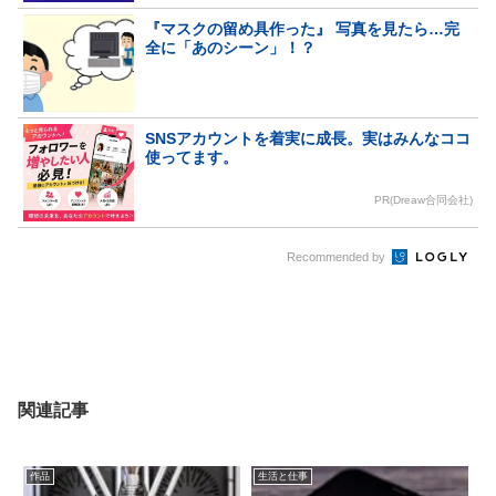
『マスクの留め具作った』 写真を見たら…完
全に「あのシーン」！？
SNSアカウントを着実に成長。実はみんなココ
使ってます。
PR(Dreaw合同会社)
Recommended by
関連記事
作品
生活と仕事