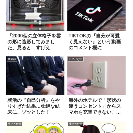
「2000個の立体格子を雲
TIKTOKの『自分が可愛
の形に造形してみまし
く見えない』という動画
た」見ると…すげえ
のコメント欄に…
体験談
ためになる
就活の『自己分析』をや
海外のホテルで「形状の
りすぎた結果…壮絶な結
違うコンセント」からス
末に、ゾッとした！
マホを充電できない。そ
の際は…
生活と仕事
生活と仕事