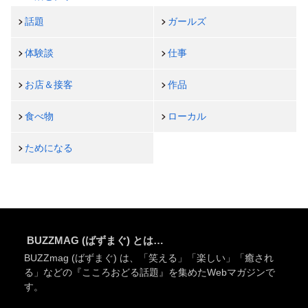
話題
ガールズ
体験談
仕事
お店＆接客
作品
食べ物
ローカル
ためになる
BUZZMAG (ばずまぐ) とは…
BUZZmag (ばずまぐ) は、「笑える」「楽しい」「癒され
る」などの『こころおどる話題』を集めたWebマガジンで
す。