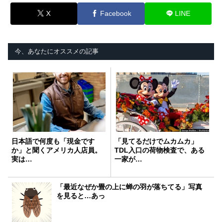
X
Facebook
LINE
今、あなたにオススメの記事
日本語で何度も「現金です
「見てるだけでムカムカ」
か」と聞くアメリカ人店員。
TDL入口の荷物検査で、ある
実は…
一家が…
「最近なぜか畳の上に蝉の羽が落ちてる」写真
を見ると…あっ