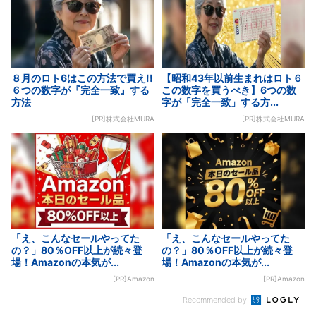
８月のロト6はこの方法で買え!!
【昭和43年以前生まれはロト６
６つの数字が『完全一致』する
この数字を買うべき】6つの数
方法
字が「完全一致」する方...
[PR]株式会社MURA
[PR]株式会社MURA
「え、こんなセールやってた
「え、こんなセールやってた
の？」80％OFF以上が続々登
の？」80％OFF以上が続々登
場！Amazonの本気が...
場！Amazonの本気が...
[PR]Amazon
[PR]Amazon
Recommended by