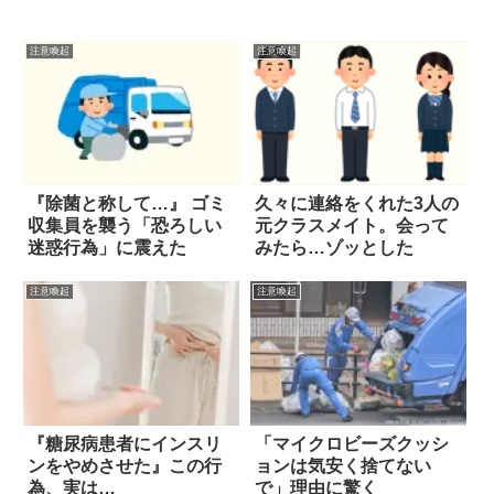
注意喚起
注意喚起
『除菌と称して…』 ゴミ
久々に連絡をくれた3人の
収集員を襲う「恐ろしい
元クラスメイト。会って
迷惑行為」に震えた
みたら…ゾッとした
注意喚起
注意喚起
『糖尿病患者にインスリ
「マイクロビーズクッシ
ンをやめさせた』この行
ョンは気安く捨てない
為、実は…
で」理由に驚く