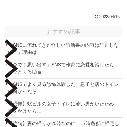
2023/04/15
おすすめ記事
「SNSに流れてきた怪しい診断書の内容は訂正しな
いで」理由は
「今でも思い出す」SNSで作家に恋愛相談したら…
グッとくる助言
「SNSでよく見る恐怖体験した」息子と店のトイレ
に向かったら
【恐怖】駅ビルの女子トイレに若い男がいたため、
声をかけたら…
【絶句】妻の帰りが20時なのに、17時過ぎに帰宅し