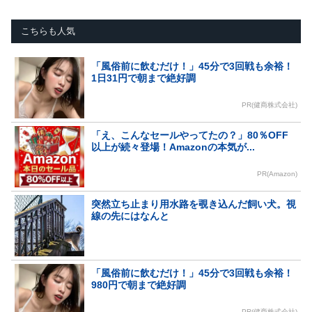
こちらも人気
「風俗前に飲むだけ！」45分で3回戦も余裕！
1日31円で朝まで絶好調
PR(健商株式会社)
「え、こんなセールやってたの？」80％OFF
以上が続々登場！Amazonの本気が...
PR(Amazon)
突然立ち止まり用水路を覗き込んだ飼い犬。視
線の先にはなんと
「風俗前に飲むだけ！」45分で3回戦も余裕！
980円で朝まで絶好調
PR(健商株式会社)