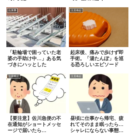
出来事
注意喚起
「駐輪場で困っていた老
起床後、痛みで歩けず即
婆の手助け中…」ある気
手術。「湯たんぽ」を巡
づきにハッとした
る恐ろしいエピソード
注意喚起
注意喚起
【要注意】佐川急便の不
昼頃に仕事から帰宅、疲
在通知がショートメッセ
れてそのまま眠ったら…
ージで届いたら…
シャレにならない事態