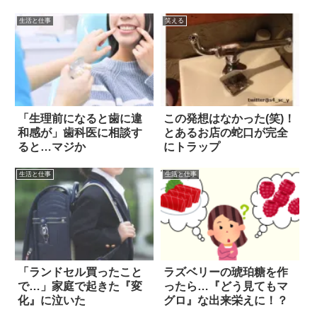
生活と仕事
笑える
「生理前になると歯に違
この発想はなかった(笑)！
和感が」歯科医に相談す
とあるお店の蛇口が完全
ると…マジか
にトラップ
生活と仕事
生活と仕事
「ランドセル買ったこと
ラズベリーの琥珀糖を作
で…」家庭で起きた『変
ったら…『どう見てもマ
化』に泣いた
グロ』な出来栄えに！？