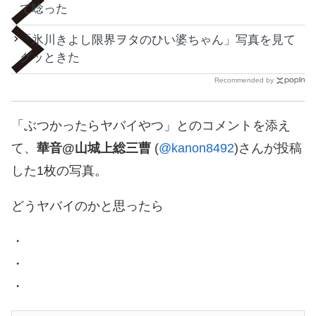
て唸った
「氷川きよし限界ヲタのひい婆ちゃん」写真を見て
グッときた
Recommended by
「ぶつかったらヤバイやつ」とのコメントを添え
て、
華音@山城上総三曹
(
@kanon8492
)さんが投稿
した1枚の写真。
どうヤバイのかと思ったら
・
・
・