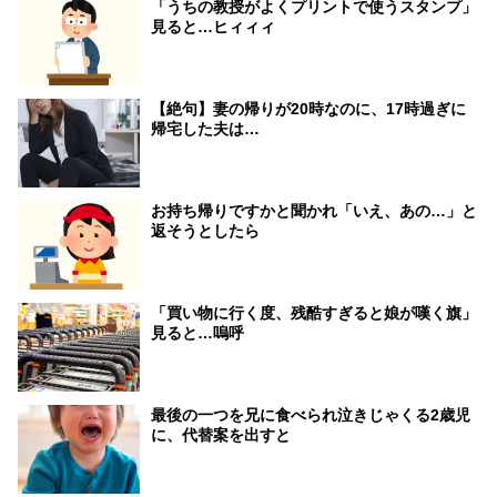
「うちの教授がよくプリントで使うスタンプ」
見ると…ヒィィィ
【絶句】妻の帰りが20時なのに、17時過ぎに
帰宅した夫は…
お持ち帰りですかと聞かれ「いえ、あの…」と
返そうとしたら
「買い物に行く度、残酷すぎると娘が嘆く旗」
見ると…嗚呼
最後の一つを兄に食べられ泣きじゃくる2歳児
に、代替案を出すと