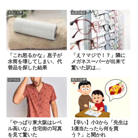
生活と仕事
お店＆接客
「これ怒るかな」息子が
「え？マジで！？」隣に
水筒を壊してしまい、代
メガネスーパーが出来て
替品を探した結果
驚いた訳は…
ローカル
生活と仕事
「やっぱり東大阪はレベ
【辛い】小3から「先生は
ル高いな」住宅街の写真
1億当たったら何を買
を見て驚いた
う？」と聞かれ