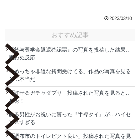
2023/03/10
おすすめ記事
『貸与奨学金返還確認票』の写真を投稿した結果…
思わぬ反応
「めっちゃ非道な拷問受けてる」作品の写真を見る
と…本当だ
「許せるガチャダブり」投稿された写真を見ると…
おぉ！
ある男性がお祝いに貰った『半導タイ』が…ハイセ
ンスすぎる
「調布市のトイレピクト良い」投稿された写真を見