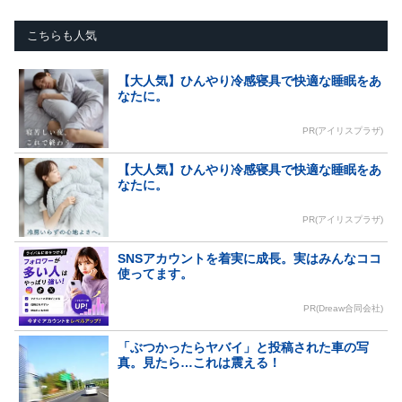
こちらも人気
【大人気】ひんやり冷感寝具で快適な睡眠をあ
なたに。
PR(アイリスプラザ)
【大人気】ひんやり冷感寝具で快適な睡眠をあ
なたに。
PR(アイリスプラザ)
SNSアカウントを着実に成長。実はみんなココ
使ってます。
PR(Dreaw合同会社)
「ぶつかったらヤバイ」と投稿された車の写
真。見たら…これは震える！