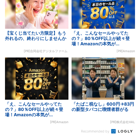
【宝くじ当てたい方限定】もう
「え、こんなセールやってた
外れるの、終わりにしませんか
の？」80％OFF以上が続々登
場！Amazonの本気が...
[PR]合同会社デジタルファーム
[PR]Amazon
「え、こんなセールやってた
「たばこ税なし」600円→83円
の？」80％OFF以上が続々登
の新型タバコに喫煙者群がる
場！Amazonの本気が...
[PR]Amazon
[PR]株式会社HAL
Recommended by