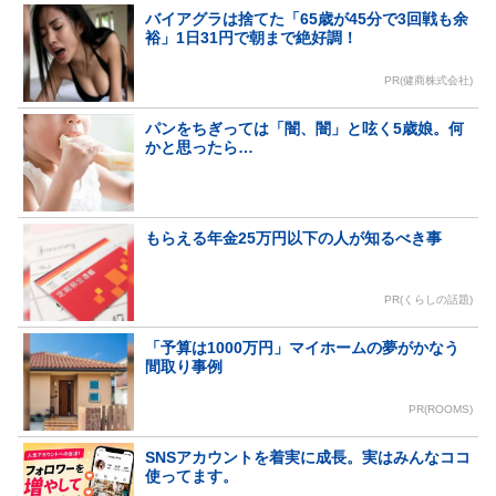
バイアグラは捨てた「65歳が45分で3回戦も余
裕」1日31円で朝まで絶好調！
PR(健商株式会社)
パンをちぎっては「闇、闇」と呟く5歳娘。何
かと思ったら…
もらえる年金25万円以下の人が知るべき事
PR(くらしの話題)
「予算は1000万円」マイホームの夢がかなう
間取り事例
PR(ROOMS)
SNSアカウントを着実に成長。実はみんなココ
使ってます。