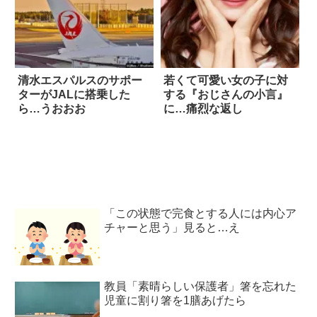
清水エスパルスのサポー
若くて可愛い女の子に対
ターがJALに搭乗した
する『おじさんの小言』
ら…うおおお
に…痛烈な返し
「この状態で完食とする人には内心ア
チャーと思う」見ると…え
教員「素晴らしい保護者」箸を忘れた
児童に割り箸を1膳あげたら