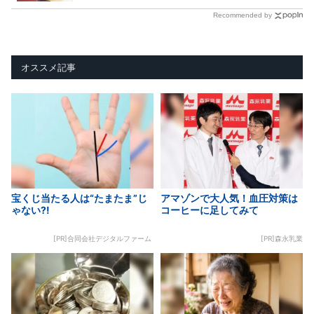
Recommended by
オススメ記事
宝くじ当たる人は“たまたま”じ
アマゾンで大人気！血圧対策は
ゃない?!
コーヒーに足してみて
[PR]合同会社デジタルファーム
[PR]森永乳業