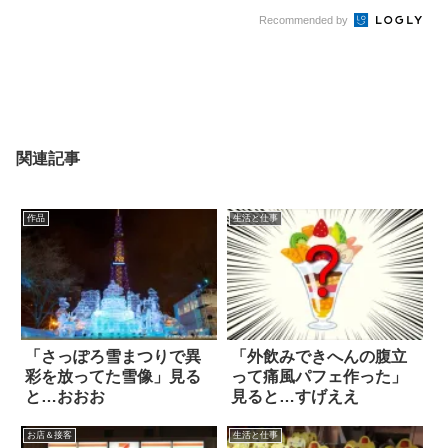
Recommended by
関連記事
作品
生活と仕事
「さっぽろ雪まつりで異
「外飲みできへんの腹立
彩を放ってた雪像」見る
って痛風パフェ作った」
と…おおお
見ると…すげええ
お店＆接客
生活と仕事