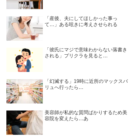
「産後、夫にしてほしかった事っ
て…」ある呟きに考えさせられる
「彼氏にマジで意味わからない落書き
される」プリクラを見ると…
「幻滅する」19時に近所のマックスバ
リュへ行ったら…
美容師が私的な質問ばかりするため美
容院を変えたら…あ