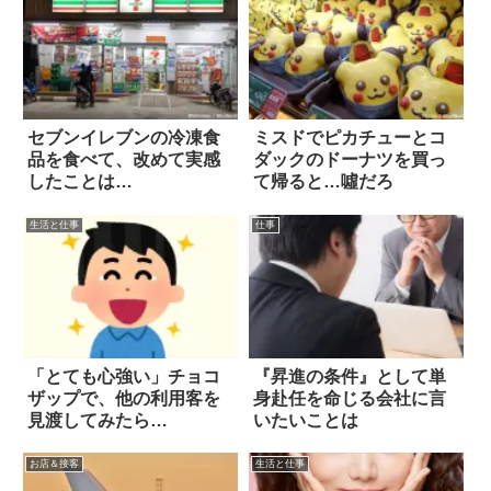
セブンイレブンの冷凍食
ミスドでピカチューとコ
品を食べて、改めて実感
ダックのドーナツを買っ
したことは…
て帰ると…噓だろ
生活と仕事
仕事
「とても心強い」チョコ
『昇進の条件』として単
ザップで、他の利用客を
身赴任を命じる会社に言
見渡してみたら…
いたいことは
お店＆接客
生活と仕事