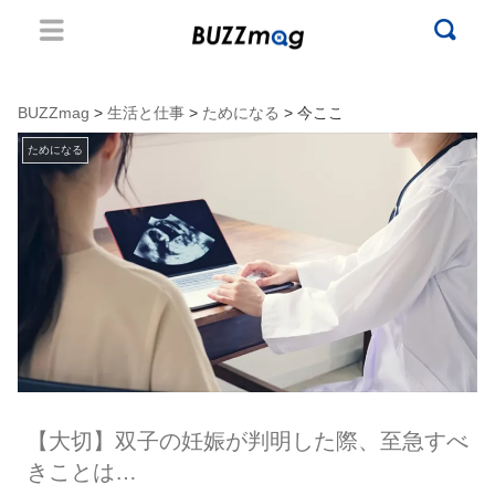
BUZZmag
>
生活と仕事
>
ためになる
> 今ここ
ためになる
【大切】双子の妊娠が判明した際、至急すべ
きことは…