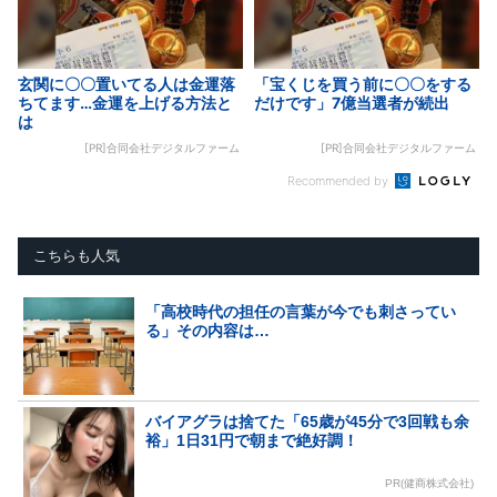
玄関に〇〇置いてる人は金運落
「宝くじを買う前に〇〇をする
ちてます…金運を上げる方法と
だけです」7億当選者が続出
は
[PR]合同会社デジタルファーム
[PR]合同会社デジタルファーム
Recommended by
こちらも人気
「高校時代の担任の言葉が今でも刺さってい
る」その内容は…
バイアグラは捨てた「65歳が45分で3回戦も余
裕」1日31円で朝まで絶好調！
PR(健商株式会社)