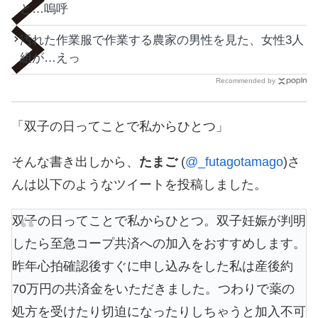
と…嗚呼
汚れた作業服で作業する農家の男性を見た、女性3人
組が…えっ
Recommended by
「双子の日ってことで私からひとつ」
そんな書き出しから、
たまご
(
@_futagotamago
)さ
んは以下のようなツイートを投稿しました。
双子の日ってことで私からひとつ。双子妊娠が判明
したら至急コープ共済への加入をおすすめします。
昨年心拍確認後すぐに申し込みをした私は産後約
70万円の共済金をいただきました。つわりで薬の
処方を受けたり切迫になったりしちゃうと加入不可