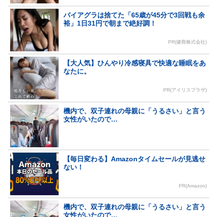
バイアグラは捨てた「65歳が45分で3回戦も余
裕」1日31円で朝まで絶好調！
PR(健商株式会社)
【大人気】ひんやり冷感寝具で快適な睡眠をあ
なたに。
PR(アイリスプラザ)
機内で、双子連れの母親に「うるさい」と言う
女性がいたので…
【毎日変わる】Amazonタイムセールが見逃せ
ない！
PR(Amazon)
機内で、双子連れの母親に「うるさい」と言う
女性がいたので…