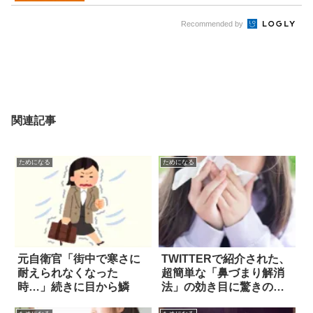
Recommended by
関連記事
ためになる
ためになる
元自衛官「街中で寒さに
TWITTERで紹介された、
耐えられなくなった
超簡単な「鼻づまり解消
時…」続きに目から鱗
法」の効き目に驚きの
声！