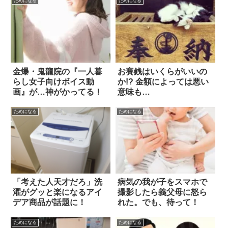
ためになる
ためになる
金爆・鬼龍院の『一人暮
お賽銭はいくらがいいの
らし女子向けボイス動
か!? 金額によっては悪い
画』が…神がかってる！
意味も…
ためになる
ためになる
「考えた人天才だろ」洗
病気の我が子をスマホで
濯がグッと楽になるアイ
撮影したら義父母に怒ら
デア商品が話題に！
れた。でも、待って！
ためになる
ためになる