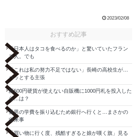
2023/02/08
おすすめ記事
「日本人はタコを食べるのか」と驚いていたフラン
ス人。でも
「これは私の努力不足ではない」長崎の高校生が…
ハッとする主張
新500円硬貨が使えない自販機に1000円札を投入した
ら…は？
長男の学費を振り込むため銀行へ行くと…まさかの
出来事
「買い物に行く度、残酷すぎると娘が嘆く旗」見る