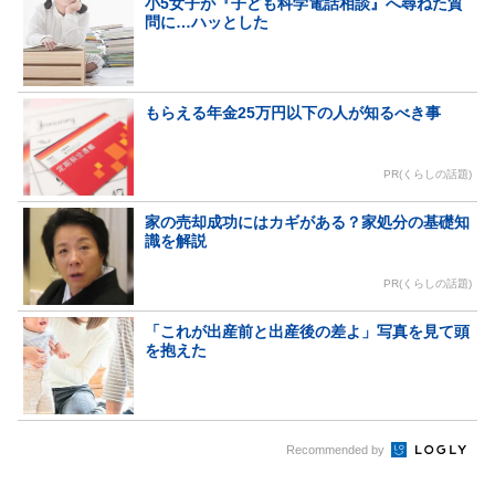
小5女子が『子ども科学電話相談』へ尋ねた質
問に…ハッとした
もらえる年金25万円以下の人が知るべき事
PR(くらしの話題)
家の売却成功にはカギがある？家処分の基礎知
識を解説
PR(くらしの話題)
「これが出産前と出産後の差よ」写真を見て頭
を抱えた
Recommended by