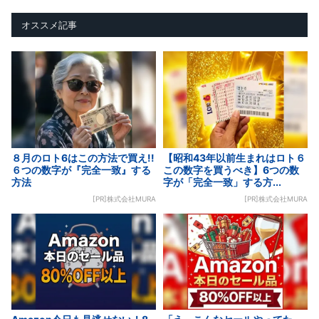
オススメ記事
８月のロト6はこの方法で買え!!
【昭和43年以前生まれはロト６
６つの数字が『完全一致』する
この数字を買うべき】6つの数
方法
字が「完全一致」する方...
[PR]株式会社MURA
[PR]株式会社MURA