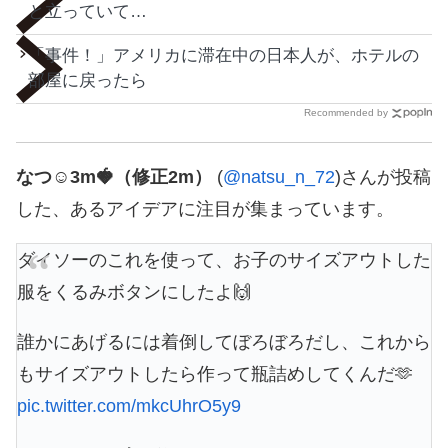
と立っていて…
「事件！」アメリカに滞在中の日本人が、ホテルの
部屋に戻ったら
Recommended by
なつ☺︎3m🍓（修正2m）
(
@natsu_n_72
)さんが投稿
した、あるアイデアに注目が集まっています。
ダイソーのこれを使って、お子のサイズアウトした
服をくるみボタンにしたよ🙌
誰かにあげるには着倒してぼろぼろだし、これから
もサイズアウトしたら作って瓶詰めしてくんだ🫶
pic.twitter.com/mkcUhrO5y9