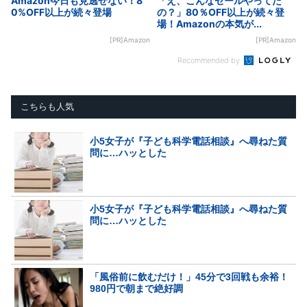
Amazon今日も見逃せない！8
「え、こんなセールやってた
0%OFF以上が続々登場
の？」80％OFF以上が続々登
場！Amazonの本気が...
[PR]Amazon
[PR]Amazon
Recommended by
こちらも人気
小5女子が『子ども科学電話相談』へ尋ねた質
問に…ハッとした
小5女子が『子ども科学電話相談』へ尋ねた質
問に…ハッとした
「風俗前に飲むだけ！」45分で3回戦も余裕！
980円で朝まで絶好調