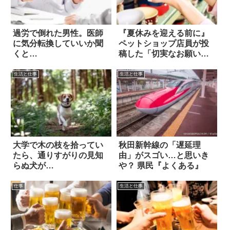
過労で倒れた男性。医師
『夏休みを迎える前に』
に気分転換していいか聞
ペットショップ店員が投
くと…
稿した「切実なお願い」
とは？
生活と仕事
生活と仕事
大学で木の枝を拾ってい
秋田新幹線の「遅延理
たら、通りすがりの見知
由」がスゴい…と思いき
らぬ犬が…
や？ 県民『よくある』
仕事
生活と仕事