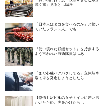
嘆く旗」見ると…嗚呼
「日本人はタコを食べるのか」と驚い
ていたフランス人。でも
『使い慣れた裁縫セット』を持参する
よう言われた自衛隊員は…あ
「まだ心臓バクバクしてる」立体駐車
場で車を発進しようとしたら
【恐怖】駅ビルの女子トイレに若い男
がいたため、声をかけたら…