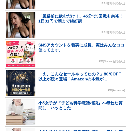
PR(健商株式会社)
「風俗前に飲むだけ！」45分で3回戦も余裕！
1日31円で朝まで絶好調
PR(健商株式会社)
SNSアカウントを着実に成長。実はみんなココ
使ってます。
PR(Dreaw合同会社)
「え、こんなセールやってたの？」80％OFF
以上が続々登場！Amazonの本気が...
PR(Amazon)
小5女子が『子ども科学電話相談』へ尋ねた質
問に…ハッとした