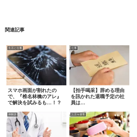
関連記事
生活と仕事
仕事
スマホ画面が割れたの
【拍手喝采】辞める理由
で、『椎名林檎のアレ』
を訊かれた退職予定の社
で解決を試みるも…！？
員は…
体験談
お店＆接客