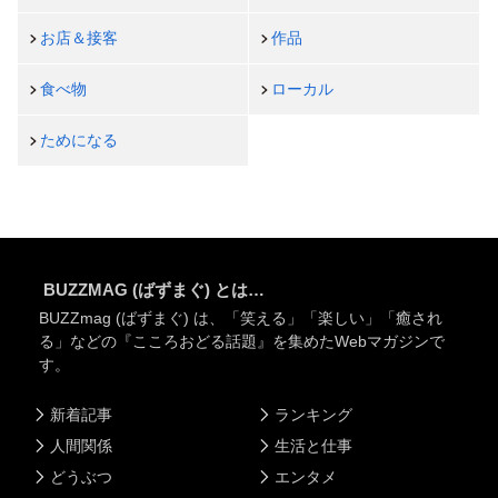
お店＆接客
作品
食べ物
ローカル
ためになる
BUZZMAG (ばずまぐ) とは…
BUZZmag (ばずまぐ) は、「笑える」「楽しい」「癒され
る」などの『こころおどる話題』を集めたWebマガジンで
す。
新着記事
ランキング
人間関係
生活と仕事
どうぶつ
エンタメ