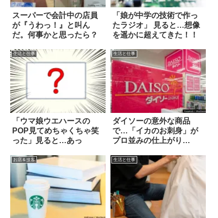
スーパーで会計中の店員
「娘が中学の技術で作っ
が『うわっ！』と叫ん
たラジオ」 見ると…想像
だ。何事かと思ったら？
を遥かに超えてきた！！
生活と仕事
生活と仕事
「ウマ娘ウエハースの
ダイソーの意外な商品
POP見てめちゃくちゃ笑
で…「イカのお刺身」が
った」見ると…あっ
プロ並みの仕上がり
に！？
お店＆接客
生活と仕事