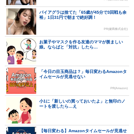
バイアグラは捨てた「65歳が45分で3回戦も余
裕」1日31円で朝まで絶好調！
PR(健商株式会社)
お菓子やマスクを作る友達のママが羨ましい
娘。ならばと「対抗」したら…
「今日の目玉商品は？」毎日変わるAmazonタ
イムセールが見逃せない
PR(Amazon)
小1に「新しいの買っておいたよ」と無印のノ
ートを渡したら…え
【毎日変わる】Amazonタイムセールが見逃せ