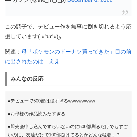
— カシシ (@the_m_r_p)
December 6, 2022
この調子で、デビュー作を無事に捌き切れるよう応
援しています( ๑°ω°๑)و
関連：
母「ポケモンのドーナツ買ってきた」目の前
に出されたのは…ええ
みんなの反応
●デビューで500部は強すぎるwwwwwwww
●お母様の作品読みたすぎる
●即売会申し込んですらいないのに500部刷るだけでもすご
いのに、友達だけで100部捌けてるとかどんな猛者…？