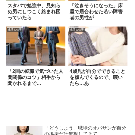
スタバで勉強中、見知ら
「泣きそうになった」床
ぬ男にしつこく絡まれ困
屋で居合わせた若い障害
っていたら…
者の男性が…
生活と仕事
生活と仕事
「2回の転職で気づいた人
4歳児が自分でできること
間関係のコツ」相手から
を頼んでくるので、嘆い
聞かれるまで…
たら…あ
「どうしよう」職場のオバサンが自分
の挨拶だけ無視してきて…