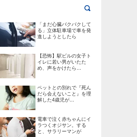
「まだ心臓バクバクして
る」立体駐車場で車を発
進しようとしたら
【恐怖】駅ビルの女子ト
イレに若い男がいたた
め、声をかけたら…
ペットとの別れで『死ん
だら会えないこと』を理
解した4歳児が…
電車で泣く赤ちゃんにイ
ラつくオジサン。する
と、サラリーマンが