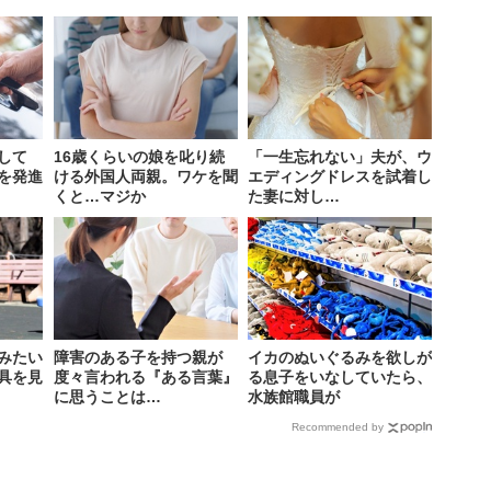
して
16歳くらいの娘を叱り続
「一生忘れない」夫が、ウ
を発進
ける外国人両親。ワケを聞
エディングドレスを試着し
くと…マジか
た妻に対し…
みたい
障害のある子を持つ親が
イカのぬいぐるみを欲しが
具を見
度々言われる『ある言葉』
る息子をいなしていたら、
に思うことは…
水族館職員が
Recommended by