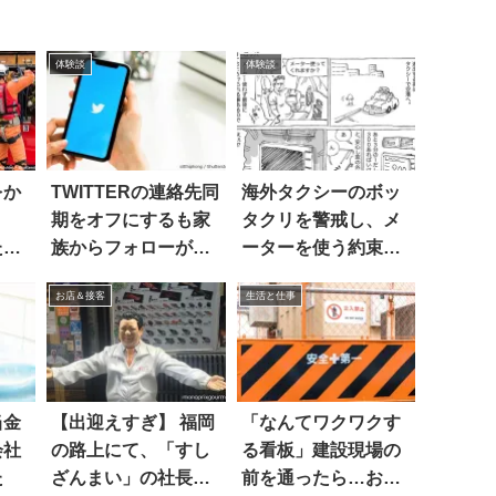
体験談
体験談
をか
TWITTERの連絡先同
海外タクシーのボッ
期をオフにするも家
タクリを警戒し、メ
た消
族からフォローが。
ーターを使う約束で
原因は
乗車。しかし？
お店＆接客
生活と仕事
当金
【出迎えすぎ】 福岡
「なんてワクワクす
会社
の路上にて、「すし
る看板」建設現場の
た
ざんまい」の社長が
前を通ったら…おお