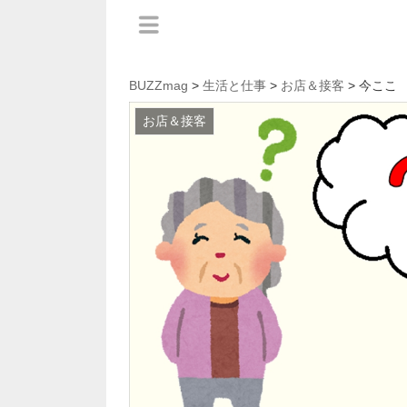
BUZZmag
>
生活と仕事
>
お店＆接客
> 今ここ
お店＆接客