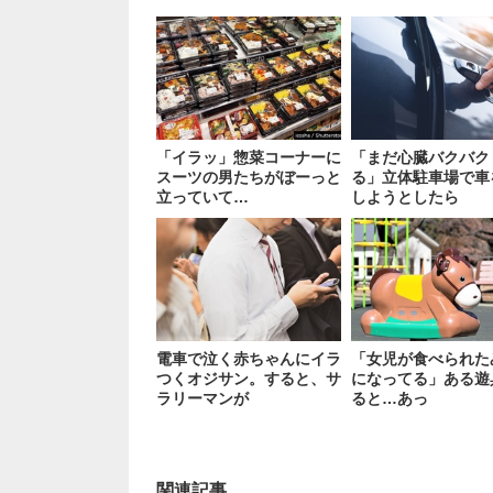
「イラッ」惣菜コーナーに
「まだ心臓バクバク
スーツの男たちがぼーっと
る」立体駐車場で車
立っていて…
しようとしたら
電車で泣く赤ちゃんにイラ
「女児が食べられた
つくオジサン。すると、サ
になってる」ある遊
ラリーマンが
ると…あっ
関連記事