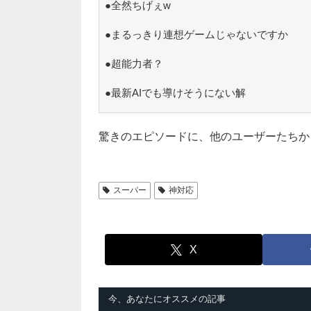
●全然ちげぇw
●まるっきり連想ゲームじゃないですか
●超能力者？
●最新AIでも導けそうにない解
驚きのエピソードに、他のユーザーたちか
スーパー
神対応
X
今、あなたにオススメの記事