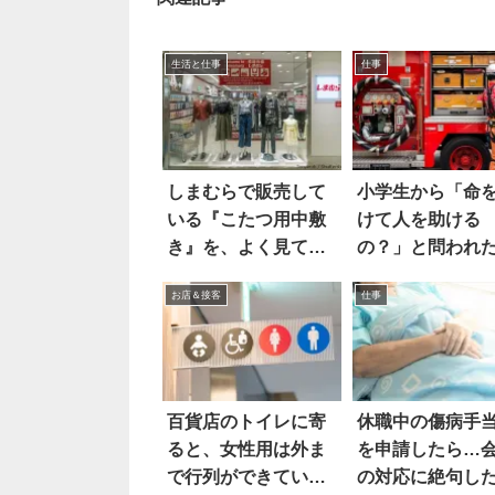
生活と仕事
仕事
しまむらで販売して
小学生から「命
いる『こたつ用中敷
けて人を助ける
き』を、よく見てみ
の？」と問われ
たら…怖い！！
防士は
お店＆接客
仕事
百貨店のトイレに寄
休職中の傷病手
ると、女性用は外ま
を申請したら…
で行列ができてい
の対応に絶句し