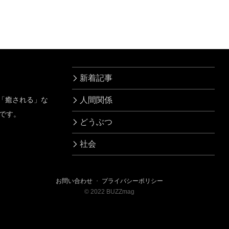
大変なことになって
お
た！！
新着記事
」「癒される」な
人間関係
です。
どうぶつ
社会
お問い合わせ
・
プライバシーポリシー
©
2022
BUZZmag