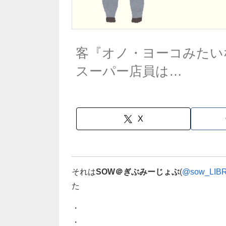
客『オノ・ヨーコみたい
スーパー店員は…
X
それは
SOW＠ぎぶみーじょぶ
(
@sow_LIB
た
・
・