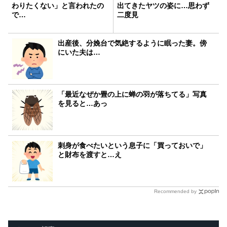
わりたくない」と言われたの
出てきたヤツの姿に…思わず
で…
二度見
出産後、分娩台で気絶するように眠った妻。傍
にいた夫は…
「最近なぜか畳の上に蝉の羽が落ちてる」写真
を見ると…あっ
刺身が食べたいという息子に「買っておいで」
と財布を渡すと…え
Recommended by