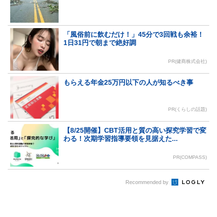
「風俗前に飲むだけ！」45分で3回戦も余裕！
1日31円で朝まで絶好調
PR(健商株式会社)
もらえる年金25万円以下の人が知るべき事
PR(くらしの話題)
【8/25開催】CBT活用と質の高い探究学習で変
わる！次期学習指導要領を見据えた...
PR(COMPASS)
Recommended by