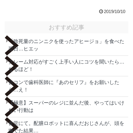
2019/10/10
おすすめ記事
「致死量のニンニクを使ったアヒージョ」を食べた
翌日…ヒエッ
クレーム対応がすごく上手い人にコツを聞いたら…
なるほど！
合コンで歯科医師に『あのセリフ』をお願いした
ら…え！
【極意】スーパーのレジに並んだ後、やってはいけ
ない行動は
食堂にて。配膳ロボットに喜んだおじさんが、頭を
撫でた結果…