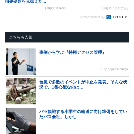
指導要領を見据えた...
[PR]COMPASS
[PR]アイリスプラザ
Recommended by
こちらも人気
事例から学ぶ『特権アクセス管理』
PR(KeeperSecurity)
台風で多数のイベントが中止を発表。そんな状
況で、1番心配なのは…
パラ観戦する小学生の輸送に向け準備をしてい
たバス会社。しかし