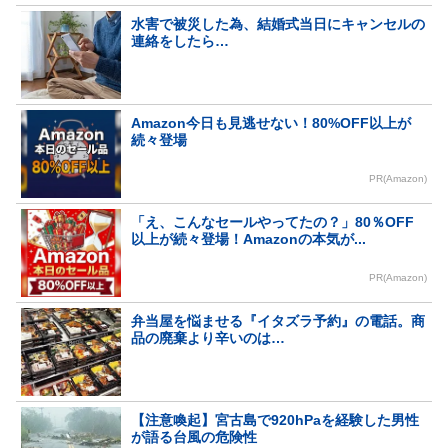
水害で被災した為、結婚式当日にキャンセルの
連絡をしたら…
Amazon今日も見逃せない！80%OFF以上が
続々登場
PR(Amazon)
「え、こんなセールやってたの？」80％OFF
以上が続々登場！Amazonの本気が...
PR(Amazon)
弁当屋を悩ませる『イタズラ予約』の電話。商
品の廃棄より辛いのは…
【注意喚起】宮古島で920hPaを経験した男性
が語る台風の危険性