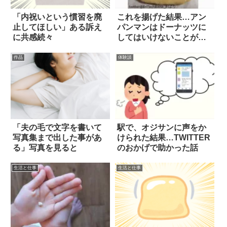
「内祝いという慣習を廃
これを揚げた結果…アン
止してほしい」ある訴え
パンマンはドーナッツに
に共感続々
してはいけないことが判
明(笑) 2枚
作品
体験談
「夫の毛で文字を書いて
駅で、オジサンに声をか
写真集まで出した事があ
けられた結果…TWITTER
る」写真を見ると
のおかげで助かった話
生活と仕事
生活と仕事