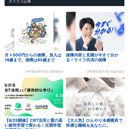
オススメ記事
月々500円からの保障。加入は
保障内容と見積が今すぐ分か
74歳まで、保障は85歳まで
る！ライフ共済の保障
[PR]愛知県共済生活協同組合
[PR]愛知県共済生活協同組合
【8/25開催】CBT活用と質の高
【大人気】ひんやり冷感寝具で
い探究学習で変わる！次期学習
快適な睡眠をあなたに。