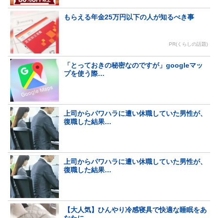
もらえる年金25万円以下の人が知るべき事
PR(くらしの話題)
「とっておきの秘密なのですが」googleマッ
プを使う際…
上司からパワハラに遭い休職していた男性が、
復職した結果…
上司からパワハラに遭い休職していた男性が、
復職した結果…
【大人気】ひんやり冷感寝具で快適な睡眠をあ
なたに。