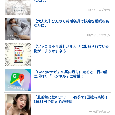
PR(アイリスプラザ)
【大人気】ひんやり冷感寝具で快適な睡眠をあ
なたに。
PR(アイリスプラザ)
【ツッコミ不可避】メルカリに出品されていた
物が…まさかすぎる
『Googleナビ』の案内通りに走ると…目の前
に現れた「トンネル」に衝撃！
「風俗前に飲むだけ！」45分で3回戦も余裕！
1日31円で朝まで絶好調
PR(健商株式会社)