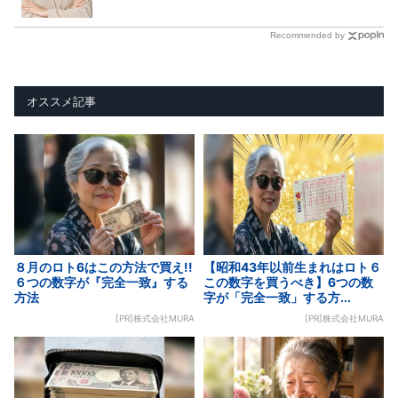
Recommended by
オススメ記事
８月のロト6はこの方法で買え!!
【昭和43年以前生まれはロト６
６つの数字が『完全一致』する
この数字を買うべき】6つの数
方法
字が「完全一致」する方...
[PR]株式会社MURA
[PR]株式会社MURA