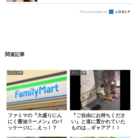
Recommended by
関連記事
生活と仕事
生活と仕事
ファミマの『大盛りにん
『ご自由にお持ちくださ
にく醤油ラーメン』のパ
い』と道に置かれていた
ッケージに…えっ！？
ものは…ギャアア！！