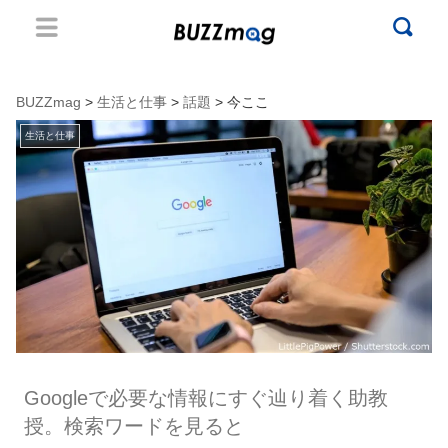
BUZZmag
>
生活と仕事
>
話題
> 今ここ
生活と仕事
Googleで必要な情報にすぐ辿り着く助教
授。検索ワードを見ると