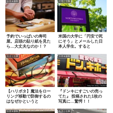
お店＆接客
生活と仕事
予約でいっぱいの寿司
米国の大学に「円安で死
屋。店頭の貼り紙を見た
にそう」とメールした日
ら…大丈夫なのか！？
本人学生。すると
生活と仕事
お店＆接客
【ハリポタ】魔法をロー
『ドンキにすごいの売っ
リング移動で防御するの
てた』 投稿された1枚の
はなぜかというと
写真に…驚愕！！
お店＆接客
生活と仕事