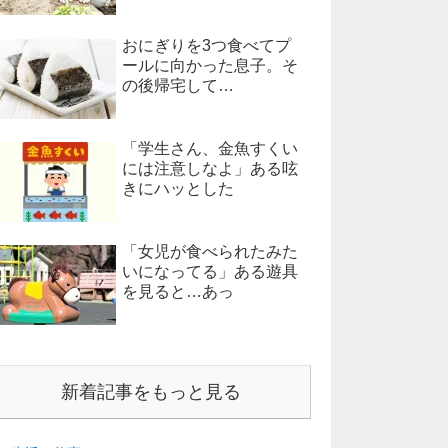
おにぎりを3つ食べてプ
ールに向かった息子。そ
の後帰宅して…
「学生さん、金魚すくい
には注意しなよ」ある呟
きにハッとした
「女児が食べられたみた
いになってる」ある遊具
を見ると…あっ
新着記事をもっと見る