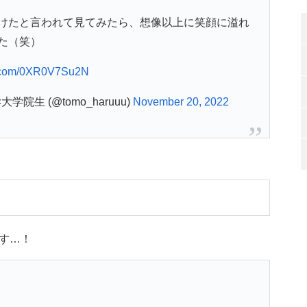
けたと言われて見てみたら、想像以上に笑顔に溢れ
た（笑）
er.com/0XR0V7Su2N
生 (@tomo_haruuu)
November 20, 2022
す…！