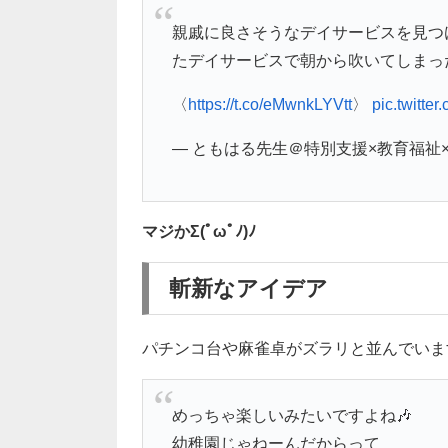
親戚に良さそうなデイサービスを見つ
たデイサービスで朝から吹いてしまっ
〈
https://t.co/eMwnkLYVtt
〉
pic.twitt
— ともはる先生＠特別支援×教育福祉×大学院
マジかΣ(ﾟωﾟﾉ)ﾉ
斬新なアイデア
パチンコ台や麻雀卓がズラリと並んでいま
めっちゃ楽しいみたいですよね🎶
幼稚園じゃねーんだからって