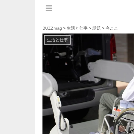
BUZZmag
>
生活と仕事
>
話題
> 今ここ
生活と仕事