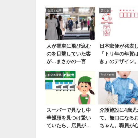
生活と仕事
笑える
人が電車に飛び込む
日本郵便が発表
のを目撃していた客
「トリ年の年賀
が…まさかの一言
き」のデザイン
なり”しゃれ”て
お店＆接客
生活と仕事
(笑)
スーパーで具なし中
介護施設に4歳児
華饅頭を見つけ驚い
て、無口になる
ていたら、店員が…
ちゃん。職員が
したら…