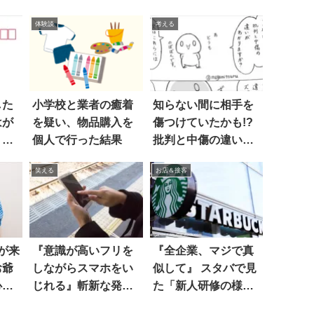
体験談
考える
した
小学校と業者の癒着
知らない間に相手を
はが
を疑い、物品購入を
傷つけていたかも!?
。か
個人で行った結果
批判と中傷の違いと
いた
は？
笑える
お店＆接客
が来
『意識が高いフリを
『全企業、マジで真
お爺
しながらスマホをい
似して』 スタバで見
心配
じれる』斬新な発想
た「新人研修の様
が光るグッズに称賛
子」に、ハッとし