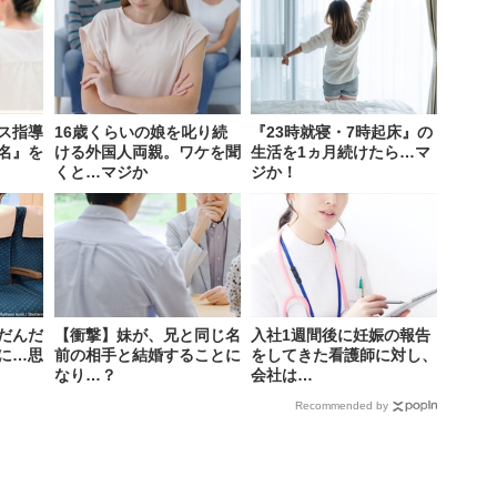
ス指導
16歳くらいの娘を叱り続
『23時就寝・7時起床』の
名』を
ける外国人両親。ワケを聞
生活を1ヵ月続けたら…マ
くと…マジか
ジか！
だんだ
【衝撃】妹が、兄と同じ名
入社1週間後に妊娠の報告
に…思
前の相手と結婚することに
をしてきた看護師に対し、
なり…？
会社は…
Recommended by