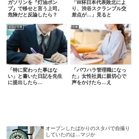
ガソリンを『灯油ポン
「W杯日本代表敗北によ
プ』で移せと言う上司。
り、渋谷スクランブル交
危険だと反論したら？
差点が…」見ると
生活と仕事
仕事
「特に変わった事はな
「パワハラ管理職になっ
い」と書いた日記を先生
た」女性社員に親切心で
に提出したら…
声をかけたら…え
オープンしたばかりのスタバで自撮り
していたのは…マジか