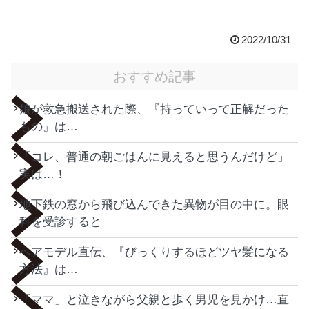
2022/10/31
おすすめ記事
娘が救急搬送された際、『持っていって正解だった
もの』は…
「コレ、普通の朝ごはんに見えると思うんだけど」
実は…！
地下鉄の窓から飛び込んできた異物が目の中に。眼
科を受診すると
ヘアモデル直伝、『びっくりするほどツヤ髪になる
方法』は…
「ママ」と泣きながら父親と歩く男児を見かけ…直