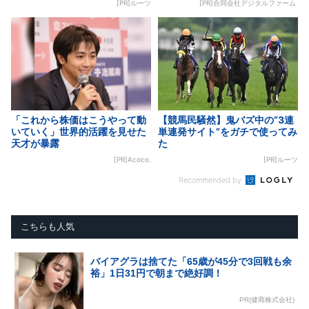
[PR]ルーツ
[PR]合同会社デジタルファーム
「これから株価はこうやって動
【競馬民騒然】鬼バズ中の“3連
いていく」世界的活躍を見せた
単連発サイト”をガチで使ってみ
天才が暴露
た
[PR]Acoco.
[PR]ルーツ
Recommended by
こちらも人気
バイアグラは捨てた「65歳が45分で3回戦も余
裕」1日31円で朝まで絶好調！
PR(健商株式会社)