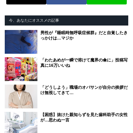
今、あなたにオススメの記事
男性が『睡眠時無呼吸症候群』だと自覚したき
っかけは…マジか
「わたあめが一瞬で溶けて魔界の傘に」投稿写
真に16万いいね
「どうしよう」職場のオバサンが自分の挨拶だ
け無視してきて…
【困惑】抜けた親知らずを見た歯科助手の女性
が…思わぬ一言