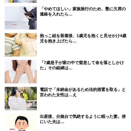
「やめてほしい」家族旅行のため、塾に欠席の
連絡を入れたら…
抱っこ紐を装着後、1歳児を抱くと見せかけ4歳
児を抱き上げたら…
「7歳息子が家の中で窒息して命を落としかけ
た」その経緯は…
電話で「未納金があるため法的措置を取る」と
言われた女性は…え
出産後、分娩台で気絶するように眠った妻。傍
にいた夫は…