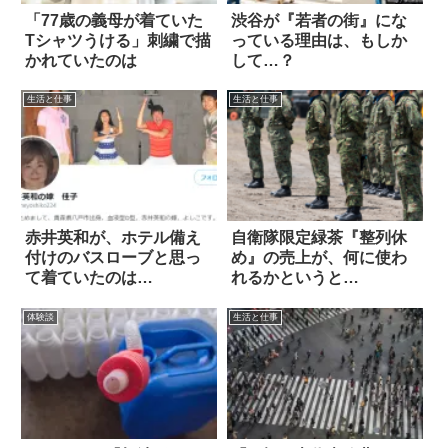
「77歳の義母が着ていた
渋谷が『若者の街』にな
Tシャツうける」刺繍で描
っている理由は、もしか
かれていたのは
して…？
生活と仕事
生活と仕事
赤井英和が、ホテル備え
自衛隊限定緑茶『整列休
付けのバスローブと思っ
め』の売上が、何に使わ
て着ていたのは…
れるかというと…
体験談
生活と仕事