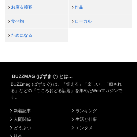
お店＆接客
作品
食べ物
ローカル
ためになる
BUZZMAG (ばずまぐ) とは…
BUZZmag (ばずまぐ) は、「笑える」「楽しい」「癒され
る」などの『こころおどる話題』を集めたWebマガジンで
す。
新着記事
ランキング
人間関係
生活と仕事
どうぶつ
エンタメ
社会