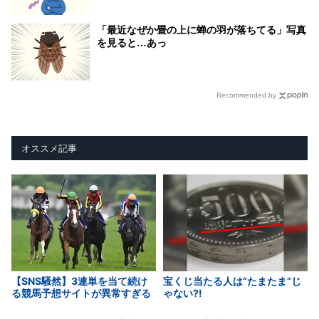
「最近なぜか畳の上に蝉の羽が落ちてる」写真
を見ると…あっ
Recommended by
オススメ記事
【SNS騒然】3連単を当て続け
宝くじ当たる人は“たまたま”じ
る競馬予想サイトが異常すぎる
ゃない?!