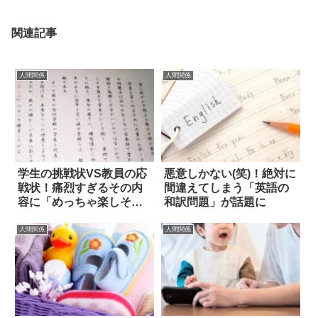
関連記事
人間関係
人間関係
学生の挑戦状VS教員の応
悪意しかない(笑)！絶対に
戦状！痛烈すぎるその内
間違えてしまう「英語の
容に「めっちゃ楽しそ
和訳問題」が話題に
う」の声(笑)
人間関係
人間関係