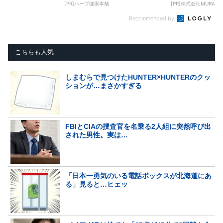
[PR]ハーブ健康本舗
[PR]株式会社MURA
Recommended by
こちらも人気
しまむらで見つけたHUNTER×HUNTERのクッ
ションが…まさかすぎる
FBIとCIAの捜査官を名乗る2人組に突然呼び出
された男性。実は…
「日本一勇気のいる電話ボックスが北海道にあ
る」見ると…ヒェッ