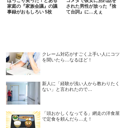
ほっこり笑った！とある
コメダで彼女に別れ話を
家庭の『家族会議』の議
された男性が放った『捨
事録がおもしろい 5枚
て台詞』に…えぇ
クレーム対応がすごく上手い人にコツ
を聞いたら…なるほど！
新人に「経験が浅い人から教わりたく
ない」と言われたので…
「頭おかしくなってる」網走の洋食屋
で定食を頼んだら…え！