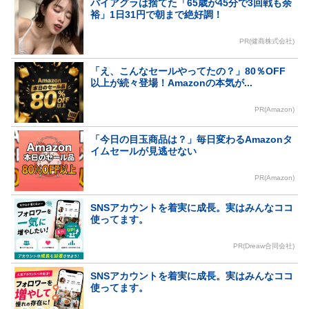
バイアグラは捨てた「65歳が45分で3回戦も余
裕」1日31円で朝まで絶好調！
PR(健商株式会社)
「え、こんなセールやってたの？」80％OFF
以上が続々登場！Amazonの本気が...
PR(Amazon)
「今日の目玉商品は？」毎日変わるAmazonタ
イムセールが見逃せない
PR(Amazon)
SNSアカウントを着実に成長。実はみんなココ
使ってます。
PR(Dreaw合同会社)
SNSアカウントを着実に成長。実はみんなココ
使ってます。