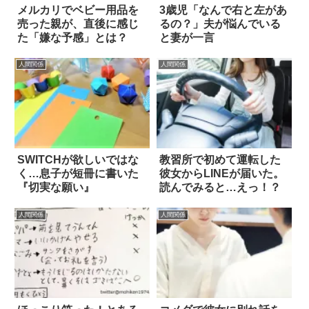
メルカリでベビー用品を
3歳児「なんで右と左があ
売った親が、直後に感じ
るの？」夫が悩んでいる
た「嫌な予感」とは？
と妻が一言
人間関係
人間関係
SWITCHが欲しいではな
教習所で初めて運転した
く…息子が短冊に書いた
彼女からLINEが届いた。
『切実な願い』
読んでみると…えっ！？
人間関係
人間関係