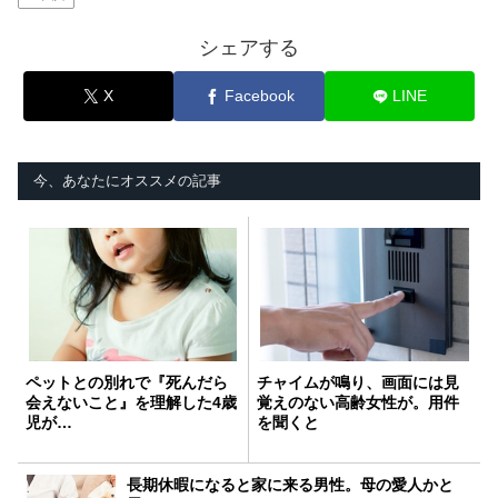
シェアする
X
Facebook
LINE
今、あなたにオススメの記事
ペットとの別れで『死んだら
チャイムが鳴り、画面には見
会えないこと』を理解した4歳
覚えのない高齢女性が。用件
児が…
を聞くと
長期休暇になると家に来る男性。母の愛人かと